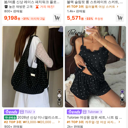
봄/여름 신상 레이스 패치워크 플로럴
블랙 슬림핏 롱 스트레이트 스커트, 여
트림 소프트 니트 가디건 경량 재킷 탑
성 패션 폴리에스터 캐주얼 파티 스커
높은 재방문 고객
거의 매진!
#1 TOP 3위
컬러블록 여성 스커트
여성용, 코티지코어 옐로우
트, 다용도 및 귀여운, 일상 착용에 적
800+ 판매됨
1.4k+ 판매됨
합, 여름 휴가. 해변, 음악 축제 및 여름
9,198
5,571
휴가에 완벽, 90년대
원
-31%
마지막 2일
원
-33%
추정된
6
23
TUU
Tulorae
2026년 신상 미니멀리스트
Tulorae 여성용 잠옷 세트, 니트 립 원
국내배송
도트 캔버스 토트백, 대용량 캐주얼 다
단, 하트 프린트 대비 레이스 트림, 로
#2 TOP 3위
₩13,000-₩20,000 여성 숄더백
#1 TOP 3위
캐주얼-영 여성 파자마 세트
용도 통근 숄더 핸드백
맨틱 달콤 귀여운 섹시 캐미솔 & 반바
900+ 판매됨
2k+ 판매됨