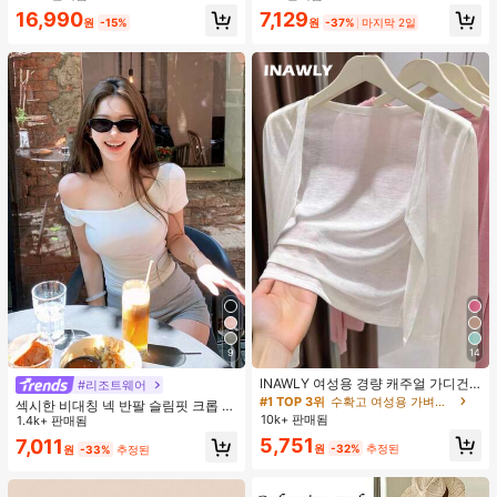
지 베이비돌 잠옷 세트 투피스 나이트
16,990
7,129
세트 섹시 잠옷 세트 여성용 잠옷 롬퍼
원
-15%
원
-37%
마지막 2일
투피스 잠옷 세트 여성용 잠옷 세트 도
트 잠옷 세트 잠옷 반바지 세트 투피스
잠옷 세트 여성용 여름 세트 도트 반바
지 세트 여성용 잠옷 세트 반바지 잠옷
세트 여성용 투피스 여름 라운지 세트
9
14
INAWLY 여성용 경량 캐주얼 가디건,
#리조트웨어
여름
#1 TOP 3위
수확고 여성용 가벼운 카디건
섹시한 비대칭 넥 반팔 슬림핏 크롭 탑
10k+ 판매됨
화이트 여름
1.4k+ 판매됨
5,751
7,011
원
-32%
추정된
원
-33%
추정된