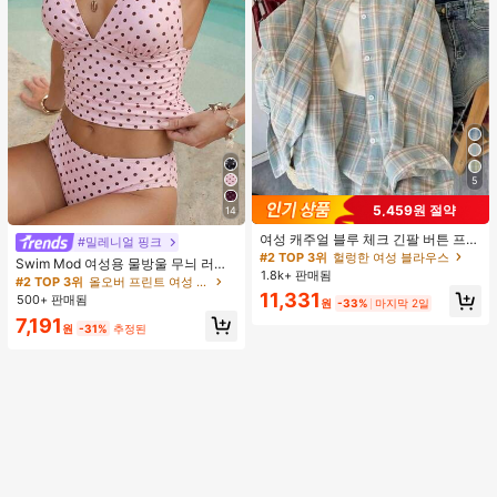
5
5,459원 절약
14
여성 캐주얼 블루 체크 긴팔 버튼 프론
#밀레니얼 핑크
트 폴리에스터 셔츠, 레귤러 핏, 봄 의
#2 TOP 3위
헐렁한 여성 블라우스
Swim Mod 여성용 물방울 무늬 러치
류, 편안한 스타일
1.8k+ 판매됨
드 홀터 탱크니 탑 및 트라이앵글 하의
#2 TOP 3위
올오버 프린트 여성 탱키니스
수영복 세트, 여름 휴가에 적합
11,331
500+ 판매됨
원
-33%
마지막 2일
7,191
원
-31%
추정된