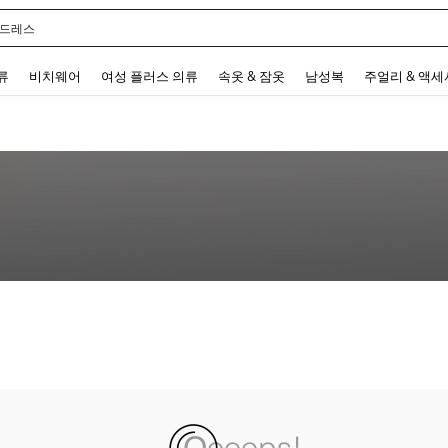
 드레스
 and down arrow keys to navigate search 최근 검색어 and 검색 후 발견. Press Enter 
류
비치웨어
여성 플러스 의류
속옷 & 잠옷
남성복
주얼리 & 액