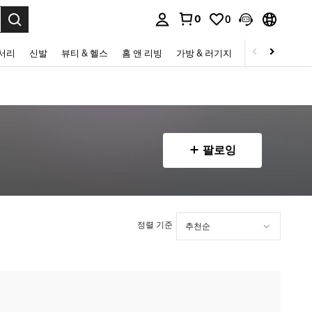
0
0
to select.
세서리
신발
뷰티 & 헬스
홈 앤 리빙
가방 & 러기지
스포츠 & 아웃
팔로잉
정렬 기준