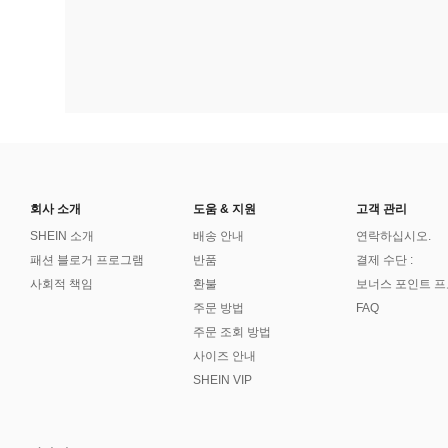
회사 소개
도움 & 지원
고객 관리
SHEIN 소개
배송 안내
연락하십시오.
패션 블로거 프로그램
반품
결제 수단 :
사회적 책임
환불
보너스 포인트 
주문 방법
FAQ
주문 조회 방법
사이즈 안내
SHEIN VIP