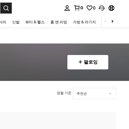
0
0
to select.
세서리
신발
뷰티 & 헬스
홈 앤 리빙
가방 & 러기지
스포츠 & 아웃
팔로잉
정렬 기준