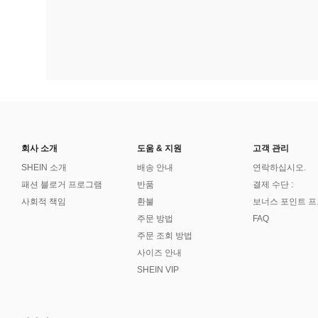
회사 소개
도움 & 지원
고객 관리
SHEIN 소개
배송 안내
연락하십시오.
패션 블로거 프로그램
반품
결제 수단 :
사회적 책임
환불
보너스 포인트 
주문 방법
FAQ
주문 조회 방법
사이즈 안내
SHEIN VIP