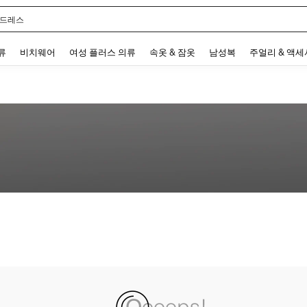
 드레스
 and down arrow keys to navigate search 최근 검색어 and 검색 후 발견. Press Enter 
류
비치웨어
여성 플러스 의류
속옷 & 잠옷
남성복
주얼리 & 액