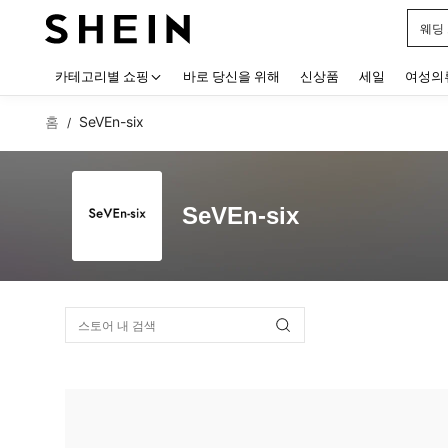
웨딩
Use up
카테고리별 쇼핑
바로 당신을 위해
신상품
세일
여성의
홈
SeVEn-six
/
SeVEn-six