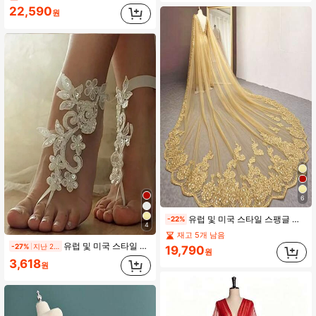
22,590
원
6
유럽 및 미국 스타일 스팽글 레이스 롱 고급 럭셔리 웨딩 드레스, 다용도 트레인 및 숄 포함
-22%
4
재고 5개 남음
유럽 및 미국 스타일 레이스 발목 양말, 이국적인 해변 웨딩 액세서리, 우아한, 파티
-27%
지난 2일
19,790
원
3,618
원