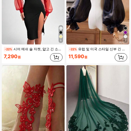
6
7
시어 메쉬 숄 자켓, 얇고 긴 소매, 미니멀리스트 디자인, 섹시하고 투명한, 신부 숄 가을 여성 의류
유럽 및 미국 스타일 신부 긴 소매 숄더 데코 쉬폰 숄, 웨딩 드레스용 다용도 액세서리
-22%
-22%
7,290
11,590
원
원