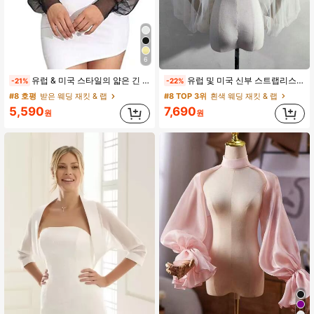
#8 TOP 3위
흰색 웨딩 재킷 & 랩
6
재고 9개 남음
유럽 ​​& 미국 스타일의 얇은 긴 소매 메쉬 숄 신부의 심플하고 섹시하며 투명한 재킷 웨딩 숄 할로윈
유럽 및 미국 신부 스트랩리스 웨딩 드레스 액세서리 긴팔 솔리드 컬러 퍼프 소매 탈부착 소매 숄
-21%
-22%
#8 TOP 3위
#8 TOP 3위
흰색 웨딩 재킷 & 랩
흰색 웨딩 재킷 & 랩
재고 9개 남음
재고 9개 남음
#8 호평
받은 웨딩 재킷 & 랩
#8 TOP 3위
흰색 웨딩 재킷 & 랩
5,590
7,690
원
원
재고 9개 남음