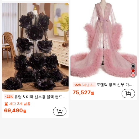
로맨틱 핑크 신부 가운/드레스, 시스루 섹시 란제리, 브라이덜 샤워, 사진 촬영, 무대 공연, 여름, 해변, 웨딩에 다용도
-22%
지난 2일
75,527
원
유럽 & 미국 신부용 블랙 핸드메이드 대형 숄 새로운 이브닝 드레스 액세서리 런웨이 퍼포먼스 분리형 2-In-1 고급 숄 트레인 포함
-22%
재고 2개 남음
69,490
원