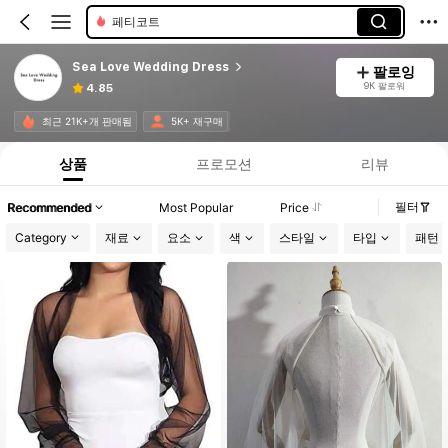
페티코트
Sea Love Wedding Dress
팔로잉
9K 팔로워
4.85
최근 21K+개 판매됨
5K+ 재구매
상품
프로모션
리뷰
필터
Recommended
Most Popular
Price
Category
재료
요소
색
스타일
타입
패턴 