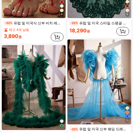
4
6
유럽 및 미국식 신부 비치 레이스 발찌 이국적인 스타일의 발 장신구 웨딩 용품
유럽 및 미국 스타일 스팽글 레이스 롱 하이엔드 럭셔리 웨딩드레스, 다용도 트레인 및 숄 포함
-22%
-22%
18,290
재고 4개 남음
원
3,890
원
10
유럽 및 미국 신부 웨딩 드레스, 고급 팔 커버링 핸드메이드 플로럴 블랙 케이프, 메쉬 트레인
-22%