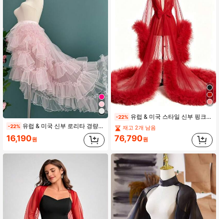
유럽 & 미국 스타일 신부 핑크 로맨틱 롱 로브 모닝 가운 시어 섹시 커버업 무대 공연 스튜디오 촬영용 다용도 숄
-22%
유럽 & 미국 신부 로리타 경량 광택 1피스 레이스업 3단 플로럴 웨딩 페티코트 스커트 트레인 포함
-22%
재고 2개 남음
16,190
76,790
원
원