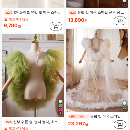
7
1개 화이트 유럽 및 미국 스타일 봄, 여름, 가을 쉬폰 신부 파티 숄, 웨딩 액세서리
유럽 및 미국 스타일 신부 롱 암 숄더 데코 쉬폰 가짜 슬리브, 팔뚝 웨딩 드레스 액세서리 숄 커버
-22%
-22%
13,890
재고 6개 남음
원
9,790
원
7
유럽 및 미국 스타일 신부 베일 숄, 호스티스, 이브닝 가운에 적합, 트레일링 포함
-29%
지난 2일
신부 쉬폰 숄, 멀티 컬러, 호스티스, 이브닝 드레스, 공연, 사진 액세서리 여성 가을 의류, 여름, 해변, 결혼식
-22%
23,267
원
재고 4개 남음