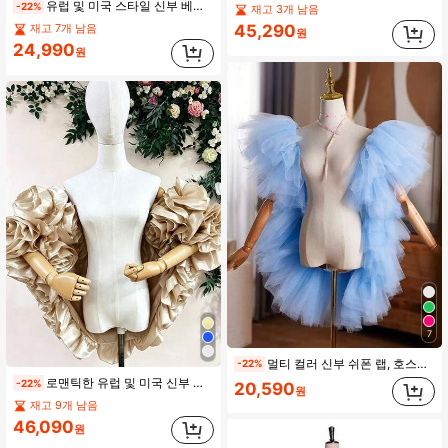
유럽 및 미국 스타일 신부 베일 숄, 호스티스, 이브닝 가운에 적합, 트레일링 포함
-22%
재고 3개 남음
45,290
재고 7개 남음
원
24,990
원
7
멀티 컬러 신부 쉬폰 랩, 호스트, 연주자, 사진 촬영 가을 여성 의류용 정장 액세서리
-22%
로맨틱한 유럽 및 미국 신부 숄, 우아한 3D 장미 꽃 디테일 웨딩 드레스 액세서리, 짧은 팔 커버 숄, 파티, 생일
-22%
20,590
원
재고 9개 남음
46,090
원