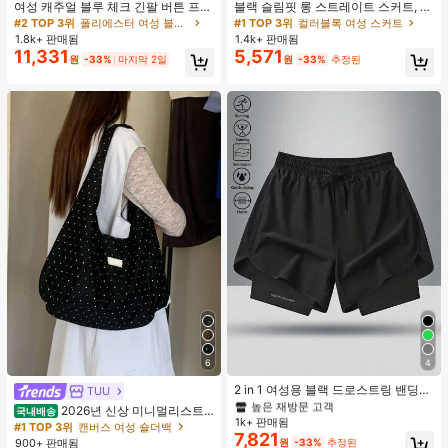
여성 캐주얼 블루 체크 긴팔 버튼 프론
블랙 슬림핏 롱 스트레이트 스커트, 여
트 폴리에스터 셔츠, 레귤러 핏, 봄 의
성 패션 폴리에스터 캐주얼 파티 스커
#2 TOP 3위
폴리에스터 여성 블라우스
#1 TOP 3위
컬러블록 여성 스커트
류, 편안한 스타일
트, 다용도 및 귀여운, 일상 착용에 적
1.8k+ 판매됨
1.4k+ 판매됨
합, 여름 휴가. 해변, 음악 축제 및 여름
11,331
5,571
원
-33%
마지막 2일
원
-33%
추정된
휴가에 완벽, 90년대
#1 TOP 3위
여성 액티브 바텀
6
4
높은 재방문 고객
#1 TOP 3위
#1 TOP 3위
여성 액티브 바텀
여성 액티브 바텀
2 in 1 여성용 블랙 드로스트링 밴딩
TUU
허리 곡선 밑단 캐주얼 러닝 트레이닝
높은 재방문 고객
높은 재방문 고객
2026년 신상 미니멀리스트
국내배송
운동 반바지
1k+ 판매됨
#1 TOP 3위
여성 액티브 바텀
도트 캔버스 토트백, 대용량 캐주얼 다
#1 TOP 3위
캔버스 여성 숄더백
7,821
용도 통근 숄더 핸드백
높은 재방문 고객
900+ 판매됨
원
-33%
추정된