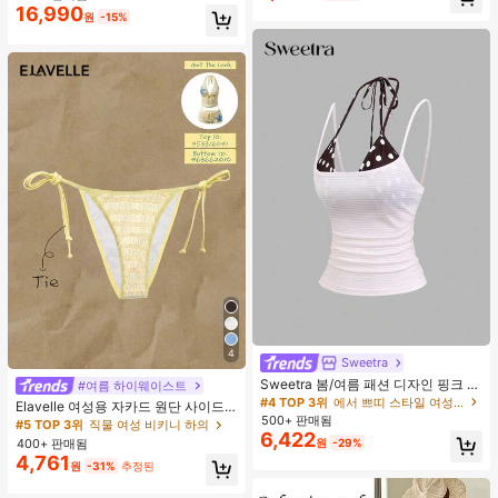
16,990
원
-15%
4
Sweetra
Sweetra 봄/여름 패션 디자인 핑크 스
#여름 하이웨이스트
트라이프 브라운 폴카 도트 스파게티
#4 TOP 3위
에서 쁘띠 스타일 여성 상의, 블라우스 & 티
Elavelle 여성용 자카드 원단 사이드
스트랩 2 In 1 스위트 걸리시 비치 로
500+ 판매됨
타이 비키니 하의, 봄/여름
#5 TOP 3위
직물 여성 비키니 하의
맨틱 휴가 스타일 여성용 캐미 탱크 탑
6,422
400+ 판매됨
원
-29%
4,761
원
-31%
추정된