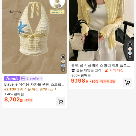
9
봄/여름 신상 레이스 패치워크 플로럴
트림 소프트 니트 가디건 경량 재킷 탑
5
높은 재방문 고객
거의 매진!
여성용, 코티지코어 옐로우
800+ 판매됨
Elavelle
9,198
원
-30%
마지막 2일
Elavelle 여성용 자카드 원단 스트랩
불가사리 장식 홀터 탑, 봄/여름에 적
#2 TOP 3위
직물 여성 탱키니스
합 (탑만 포함, 반바지 미포함)
1.4k+ 판매됨
8,702
원
-24%