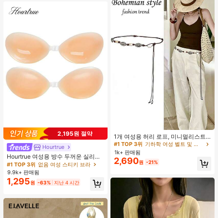
#1 TOP 3위
기하학 여성 벨트 및 벨트 액세서리
2,195원 절약
거의 매진!
1개 여성용 허리 로프, 미니멀리스트
보헤미안 패션 매듭 허리 벨트, 드레
#1 TOP 3위
#1 TOP 3위
기하학 여성 벨트 및 벨트 액세서리
기하학 여성 벨트 및 벨트 액세서리
Hourtrue
스, 캐주얼 팬츠와 함께 일상 착용에
1k+ 판매됨
거의 매진!
거의 매진!
Hourtrue 여성용 방수 두꺼운 실리콘
적합한 장식용 허리 액세서리
2,690
#1 TOP 3위
기하학 여성 벨트 및 벨트 액세서리
원
-21%
가슴 페탈, 작은 가슴 리프트업 & 푸시
#1 TOP 3위
없음 여성 스티키 브라
인용, 웨딩 촬영 및 들러리용
거의 매진!
9.9k+ 판매됨
1,295
원
-63%
지난 4 시간