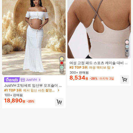
15
#2 TOP 3위
여성 액티브 탑
높은 재방문 고객
여성 고정 패드 스포츠 캐미솔 대비 색
상 신축성 요가 캐미 탑 여름
#2 TOP 3위
#2 TOP 3위
여성 액티브 탑
여성 액티브 탑
7
300+ 판매됨
높은 재방문 고객
높은 재방문 고객
8,534
#2 TOP 3위
여성 액티브 탑
원
-28%
마지막 3일
JustVH
높은 재방문 고객
JustVH 2개/세트 임산부 오프숄더 러
플 헴 크롭 탑과 플로잉 맥시 스커트
#1 TOP 3위
에서 임신 사진 촬영용 의상
세트, 사진 촬영과 비치웨어에 적합한
100+ 판매됨
봄 화이트 가을
18,890
원
-25%