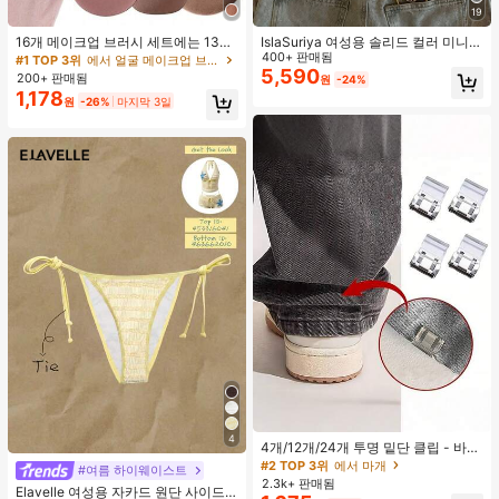
19
16개 메이크업 브러시 세트에는 13개
IslaSuriya 여성용 솔리드 컬러 미니멀
메이크업 브러시, 1개 눈물 모양 메이
리스트 오프숄더 티셔츠, 캐주얼 일상
400+ 판매됨
#1 TOP 3위
에서 얼굴 메이크업 브러시 세트
크업 스펀지, 1개 둥근 쿠션 파우더 브
복
5,590
200+ 판매됨
원
-24%
러시, 1개 삼각형 메이크업 스펀지가
1,178
원
-26%
마지막 3일
포함되어 있습니다 - 클래식 세트. 부
드럽고 피부 친화적인 합성 모로 만들
어졌습니다. 여성과 소녀에게 완벽하
며, 가을과 겨울에 이상적입니다.
4
4개/12개/24개 투명 밑단 클립 - 바지
밑단 끌림 방지를 위한 심리스 무봉제
#2 TOP 3위
에서 마개
#여름 하이웨이스트
조절기, 의류 수선 및 깔끔한 바지 길
2.3k+ 판매됨
Elavelle 여성용 자카드 원단 사이드
이 맞춤을 위한 숨겨진 밑단 조절 클립