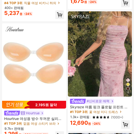
1,675
타이 비키니 하의, 봄/여름
원
-24%
(랜덤 색상)
#4 TOP 3위
직물 여성 비키니 하의
400+ 판매됨
5,237
원
-24%
15
#신비로운 매력
2,195원 절약
Skyraze 여름 핑크 플로럴 프린트 주
름 메쉬 캐미 롱 드레스, 여름 드레스,
#1 TOP 3위
꽃 여성 미디 드레스
Hourtrue
봄 옷
1.3k+ 판매됨
(1000+)
Hourtrue 여성용 방수 두꺼운 실리콘
12,690
가슴 페탈, 작은 가슴 리프트업 & 푸시
#1 TOP 3위
없음 여성 스티키 브라
원
-24%
인용, 웨딩 촬영 및 들러리용
9.7k+ 판매됨
1,295