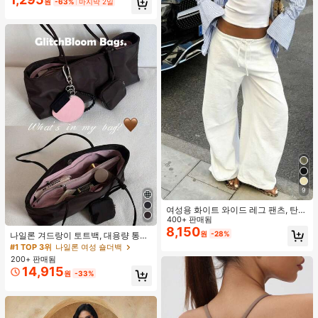
원
-63%
마지막 2일
9
여성용 화이트 와이드 레그 팬츠, 탄력
허리 끈, 루즈 릴랙스 핏, 가벼운 통기
400+ 판매됨
성 캐주얼 바지, 여름 봄, 해변
8,150
원
-28%
나일론 겨드랑이 토트백, 대용량 통근
숄더백, 작은 메이크업 백 포함, 펜던
#1 TOP 3위
나일론 여성 숄더백
트 미포함, 가벼운 일상 핸드백 (펜던
200+ 판매됨
트 미포함)
14,915
원
-33%