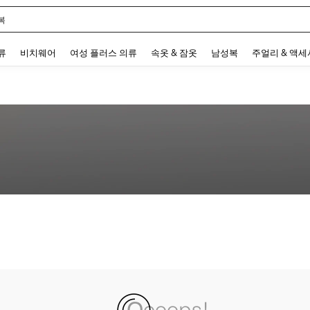
복
 and down arrow keys to navigate search 최근 검색어 and 검색 후 발견. Press Enter 
류
비치웨어
여성 플러스 의류
속옷 & 잠옷
남성복
주얼리 & 액