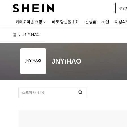
수영
Use up
카테고리별 쇼핑
바로 당신을 위해
신상품
세일
여성의
홈
JNYiHAO
/
JNYiHAO