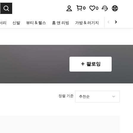
0
0
to select.
세서리
신발
뷰티 & 헬스
홈 앤 리빙
가방 & 러기지
스포츠 & 아웃
팔로잉
정렬 기준