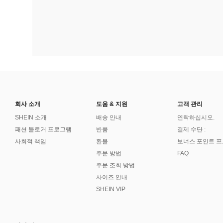
회사 소개
도움 & 지원
고객 관리
SHEIN 소개
배송 안내
연락하십시오.
패션 블로거 프로그램
반품
결제 수단 :
사회적 책임
환불
보너스 포인트 
주문 방법
FAQ
주문 조회 방법
사이즈 안내
SHEIN VIP