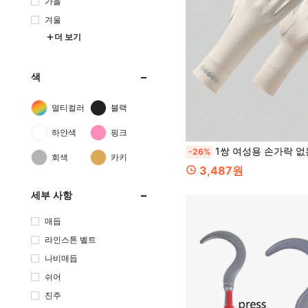
가을
겨울
더 보기
색
멀티컬러
블랙
하얀색
핑크
1쌍 여성용 손가락 없는 자외선 차단 장갑, 운전, 사이클링, 야외 활동, 여름, 여행, 축제용
-26%
회색
카키
3,487원
세부 사항
매듭
라인스톤 벨트
나비매듭
쉬어
진주