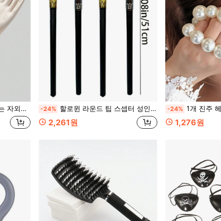
 중형 길이 통기성 미끄럼 방지
할로윈 라운드 팁 스셉터 성인 코스프레 소품 뱀 머리 스셉터 왕의 스셉터 마법사 마녀 마법 도금 라운드 팁 스셉터
1개 진주 헤어 스크런치, 다용도 발레 스타일 헤어 
-24%
-24%
2,261원
1,276원