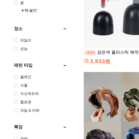
꽃
더 보기
장소
데일리
성능
검은색 플라스틱 해적 갈고리 소품, 할로윈, 파티, 해적 의상, 공연, 장식, 모델
-23%
3,933원
패턴 타입
플레인
식물
지오메트릭
할로윈
과일 & 야채
특징
경량