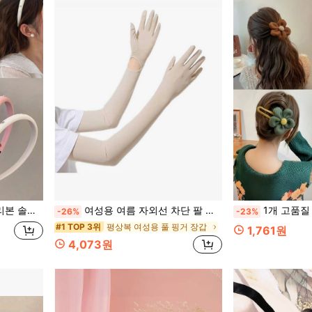
미끄럼 방지, 헤어 액세서리
여성용 여름 자외선 차단 팔 토시, 얇은 긴 야외 사이클링 선블록 슬리브, 터치스크린 쿨링 팔 커버, 여행, 축제
1개 고품질 플러시 꽃 헤어 클립 여성용, 업스타일링 헤어 클램프, 대형 헤어 
-26%
-23%
평상복 여성용 풀 핑거 장갑
#1 TOP 3위
1,761원
4,073원