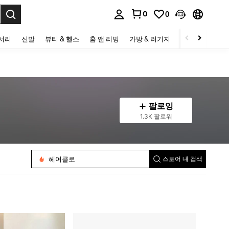
0
0
to select.
세서리
신발
뷰티 & 헬스
홈 앤 리빙
가방 & 러기지
스포츠 & 아웃
팔로잉
1.3K 팔로워
헤어 클립
여성 풀핑거 장갑
헤어 타이
머리띠
헤어클로
스토어 내 검색