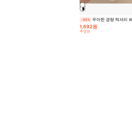
우아한 경량 럭셔리 페티트 향기 인조 진주 헤어밴드, 부드러운 인조 진주 리본 헤어밴드, 달콤한 
-35%
1,692원
추정된