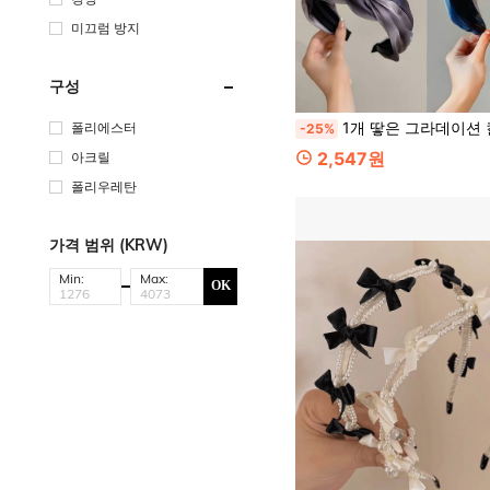
미끄럼 방지
구성
1개 땋은 그라데이션 컬러 헤드밴드, 패션 고급 와이드 챙 헤어 후프, 헤드 피스 헤어밴드 헤드 
폴리에스터
-25%
2,547원
아크릴
폴리우레탄
가격 범위 (KRW)
Min:
Max:
OK