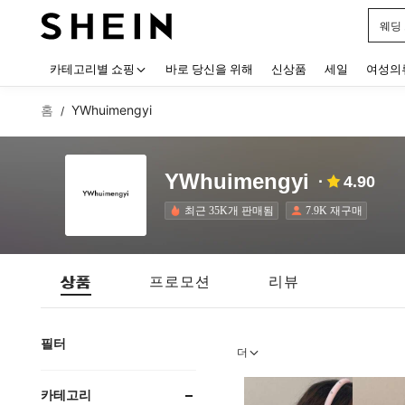
블랙
Use up
카테고리별 쇼핑
바로 당신을 위해
신상품
세일
여성의
홈
YWhuimengyi
/
YWhuimengyi
4.90
최근 35K개 판매됨
7.9K 재구매
상품
프로모션
리뷰
필터
더
카테고리