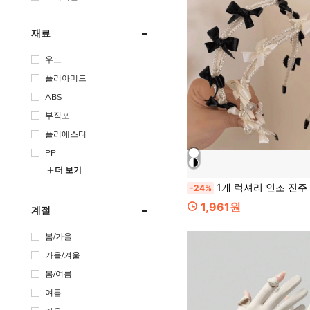
재료
우드
폴리아미드
ABS
부직포
폴리에스터
PP
더 보기
1개 럭셔리 인조 진주 헤어밴드, 부드러운 인조 진주 리본 헤어밴드, 달콤한 프렌치 헤어밴드, 높은 두개골 헤드 
-24%
1,961원
계절
봄/가을
가을/겨울
봄/여름
여름