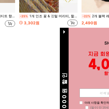
프렌치 헤어밴드, 높은 스컬 헤드 탑
1개 인조 꽃 & 깃털 머리띠, 할로윈 파티, 결혼식, 공연, 복고풍 스타일 의상
2개 블랙 레이스 플라스틱 커플 가장 무도
-25%
-22%
3,302원
2,490원
총 1 페이지
1
4000원 할인
아래 사항을 확인하
(필수) 만 16