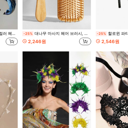
액세서리 뷰티 홈 헤어 액세서리
대나무 마사지 헤어 브러시, 넓은 나무 브러시 보드, 원목 빗, 직모와 곱슬머리 스타일링에 적합, 정전기 방지, 헤어 액세서리
할로윈 파티 소품 의상 소품
-25%
-25%
2,246원
2,546원