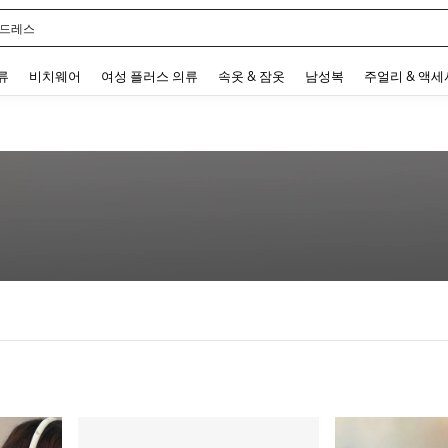
 드레스
 and down arrow keys to navigate search 최근 검색어 and 검색 후 발견. Press Enter 
류
비치웨어
여성 플러스 의류
속옷 & 잠옷
남성복
주얼리 & 액