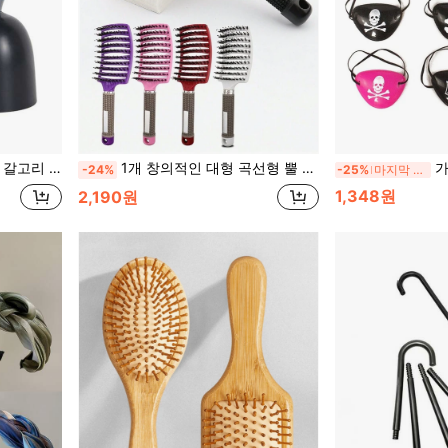
을 위한 코스프레 역할극 액세서리
1개 창의적인 대형 곡선형 뿔 빗, 멧돼지 털과 나일론으로 제작, 남녀 모두에게 적합. 두피 마사지 기능, 헤어 액세서리
가면무도
-24%
-25%
마지막 3일
1,348원
2,190원