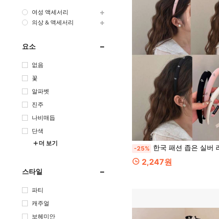
여성 액세서리
의상 & 액세서리
요소
없음
꽃
알파벳
진주
나비매듭
단색
더 보기
한국 패션 좁은 실버 리본 솔리드 컬러 패브릭 스펀지 하이 크라운 헤어밴드, 하이 크라운 
-25%
2,247원
스타일
파티
캐주얼
보헤미안