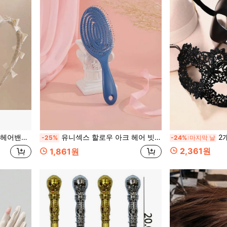
탑, 다용도 헤드피스, 헤어 액세서리
유니섹스 할로우 아크 헤어 빗, 모기향 모양의 립 헤어 브러시 젖은 또는 마른 사용, 엉킴 방지 두피 마사지 기능 헤어 브러시, 곱슬거림 방지 부드러운 헤어 빗, 듀얼 젖은 및 마른 스타일링 브러시. 길고 짧고 곱슬머리에 적합하며 가정, 미용실 및 여행을 위한 이상적인 휴일 선물입니다.
2개/세트 커플 가
-25%
-24%
마지막 날
2,361원
1,861원