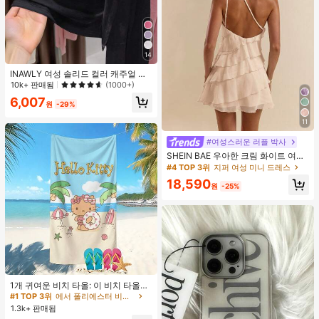
14
INAWLY 여성 솔리드 컬러 캐주얼 얇
은 가디건, 봄/여름
10k+ 판매됨
(1000+)
6,007
원
-29%
11
#여성스러운 러플 박사
SHEIN BAE 우아한 크림 화이트 여름
레이어드 연꽃잎 케이크 미니 드레스,
#4 TOP 3위
지퍼 여성 미니 드레스
솔리드 컬러 살구색 휴가 해변 휴가 생
18,590
일 파티 밤 외출 칵테일 의류
원
-25%
#1 TOP 3위
에서 폴리에스터 비치 타월
거의 매진!
1개 귀여운 비치 타올: 이 비치 타올은
귀여운 카툰 패턴 디자인이 특징이며,
#1 TOP 3위
#1 TOP 3위
에서 폴리에스터 비치 타월
에서 폴리에스터 비치 타월
초극세사로 제작되어 부드럽고 내구
1.3k+ 판매됨
거의 매진!
거의 매진!
성이 뛰어나며 빠르게 건조됩니다. 해