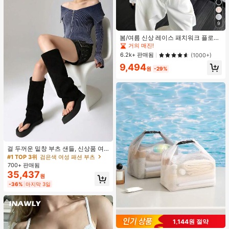
9
봄/여름 신상 레이스 패치워크 플로럴
트림 소프트 니트 가디건 경량 재킷 탑
거의 매진!
여성용 화이트, 에스테틱
6.2k+ 판매됨
(1000+)
9,494
원
-29%
#1 TOP 3위
검은색 여성 패션 부츠
거의 매진!
걸 두꺼운 밑창 부츠 샌들, 신상품 여
름 키높이 롱 샤프트 니치 섹시 팝 걸
#1 TOP 3위
#1 TOP 3위
검은색 여성 패션 부츠
검은색 여성 패션 부츠
끈 레트로 스트리트 스타일 앵클 부츠
700+ 판매됨
거의 매진!
거의 매진!
35,437
#1 TOP 3위
검은색 여성 패션 부츠
원
거의 매진!
-36%
마지막 3일
1,144원 절약