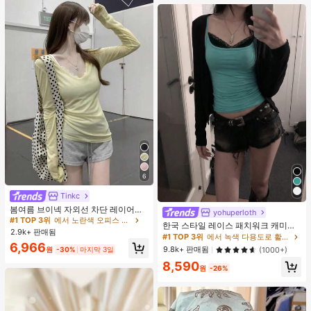
6
Tinkc
#1 TOP 3위
에서 노란색 오피스 데일리 탑
거의 매진!
봄여름 브이넥 자외선 차단 레이어링
yohuperloth
다용도 긴팔 티셔츠 여성용 탑, 유로
#1 TOP 3위
#1 TOP 3위
에서 노란색 오피스 데일리 탑
에서 노란색 오피스 데일리 탑
한국 스타일 레이스 패치워크 캐미솔
썸머 옐로우
2.9k+ 판매됨
거의 매진!
거의 매진!
탱크 탑, Y2K 에스테틱, 스트리트웨어
#1 TOP 3위
에서 녹색 다용도로 활용 가능한 데일리 탑
캐주얼 여름
#1 TOP 3위
에서 노란색 오피스 데일리 탑
6,966
9.8k+ 판매됨
(1000+)
원
-30%
마지막 3일
거의 매진!
8,590
원
-26%