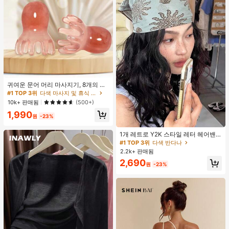
귀여운 문어 머리 마사지기, 8개의 촉
수, 머리 마사지기, 괄사 페이셜 도구,
#1 TOP 3위
다색 마사지 및 휴식 도구
머리 & 몸 이완, 독특한 마사지 포인
10k+ 판매됨
(500+)
트, 수동 딥 티슈 마사지 도구, 학교, 개
1,990
학, 여행, 여행 필수품, 가정 필수품, 스
원
-23%
파, 마사지 도구, 마사지
#1 TOP 3위
다색 반다나
거의 매진!
1개 레트로 Y2K 스타일 레터 헤어밴
드, 스트리트 패션 다용도 헤어 스카프
#1 TOP 3위
#1 TOP 3위
다색 반다나
다색 반다나
여성용 여름 헤어 액세서리 여성 반다
2.2k+ 판매됨
거의 매진!
거의 매진!
나
#1 TOP 3위
다색 반다나
2,690
원
-23%
거의 매진!