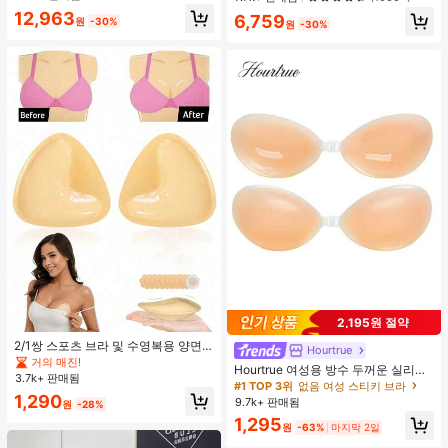
거의 매진!
거의 매진!
12,963
6,759
원
-30%
원
-30%
2,195원 절약
2/1쌍 스포츠 브라 및 수영복용 양면
Hourtrue
접착 브라 패드
거의 매진!
Hourtrue 여성용 방수 두꺼운 실리콘
3.7k+ 판매됨
가슴 페탈, 작은 가슴 리프트업 & 푸시
#1 TOP 3위
없음 여성 스티키 브라
인용, 웨딩 촬영 및 들러리용
1,290
9.7k+ 판매됨
원
-28%
1,295
원
-63%
마지막 2일