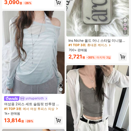
#1 TOP 3위
에서 폴리에스터 비치 타월
3,090
변, 수영장 또는 레저 센터에서 사용하
원
-26%
거의 매진!
기에 완벽합니다. 모래 방지 및 자외선
차단 기능이 있으며, 가볍고 편안하여
서핑, 수영 및 요가 활동에 이상적인
선택입니다.
5
#1 TOP 3위
휴대폰 케이스
거의 매진!
Ins Niche 올드 머니 스타일 미니멀리
스트 영국식 전기 도금 실버 엣지 풀
#1 TOP 3위
#1 TOP 3위
휴대폰 케이스
휴대폰 케이스
커버리지 휴대폰 케이스, 아이폰 16 프
700+ 판매됨
거의 매진!
거의 매진!
로 맥스, 애플 17 프로 맥스, 1/3/12/11,
#1 TOP 3위
휴대폰 케이스
2,721
14 프로 호환 (태그 없음)
원
-30%
마지막 3일
거의 매진!
yohuperloth
#1 TOP 3위
에서 여성 투피스 의상
거의 매진!
여성용 2피스 세트 슬림핏 반투명 스
파게티 스트랩 스트라이프 캐미솔 탑
#1 TOP 3위
#1 TOP 3위
에서 여성 투피스 의상
에서 여성 투피스 의상
우아한
1k+ 판매됨
거의 매진!
거의 매진!
#1 TOP 3위
에서 여성 투피스 의상
13,814
원
-29%
거의 매진!