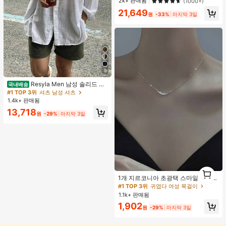
2k+ 판매됨
(1000+)
21,649
원
-33%
마지막 3일
5
Resyla Men 남성 솔리드 컬
국내배송
러 버튼 프론트 긴팔 포켓 캐주얼 셔츠
#1 TOP 3위
셔츠 남성 셔츠
1.4k+ 판매됨
13,718
원
-29%
마지막 3일
1
#1 TOP 3위
귀엽다 여성 목걸이
1
거의 매진!
1개 지르코니아 초광택 스마일 목걸
이, 미니멀리스트 경량 패션 다용도 목
#1 TOP 3위
#1 TOP 3위
귀엽다 여성 목걸이
귀엽다 여성 목걸이
걸이, 여성 모임, 연회, 데이트, 휴일,
1.1k+ 판매됨
거의 매진!
거의 매진!
선물에 적합
#1 TOP 3위
귀엽다 여성 목걸이
1,902
원
-29%
마지막 3일
거의 매진!