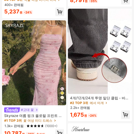
8,791
원
-35%
400+ 판매됨
5,237
원
-24%
4개/12개/24개 투명 밑단 클립 - 바지
16
밑단 끌림 방지를 위한 심리스 무봉제
#2 TOP 3위
에서 마개
조절기, 의류 수선 및 깔끔한 바지 길
2.2k+ 판매됨
#고대 꽃
이 맞춤을 위한 숨겨진 밑단 조절 클립
1,675
(랜덤 색상)
Skyraze 여름 핑크 플로럴 프린트 주
원
-24%
름 메쉬 캐미 롱 드레스, 여름 드레스,
#1 TOP 3위
꽃 여성 미디 드레스
봄 옷
1.3k+ 판매됨
(1000+)
10,787
원
-36%
추정된