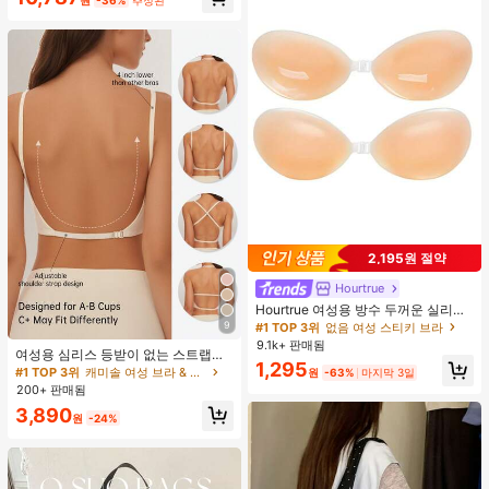
2,195원 절약
Hourtrue
Hourtrue 여성용 방수 두꺼운 실리콘
가슴 페탈, 작은 가슴 리프트업 & 푸시
9
#1 TOP 3위
없음 여성 스티키 브라
인용, 웨딩 촬영 및 들러리용
9.1k+ 판매됨
여성용 심리스 등받이 없는 스트랩리
1,295
스 브라 - 경량 통기성 얇은 컵, 조절
#1 TOP 3위
캐미솔 여성 브라 & 브랄렛
원
-63%
마지막 3일
가능한 컨버터블 스트랩, 가벼운 지지
200+ 판매됨
력 (A/B컵에 적합) - 결혼식, 정장 드레
3,890
스, 캐미솔, 여름 의류, 신부 란제리에
원
-24%
적합