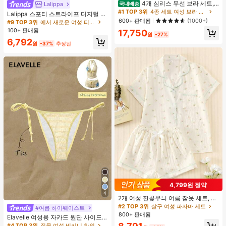
4개 심리스 무선 브라 세트,
Lalippa
국내배송
작은 가슴 보정, 초박형 통기성 아이스
#1 TOP 3위
4종 세트 여성 브라 & 브랄렛
Lalippa 스포티 스트라이프 디지털 프
실크 섹시 편안한 백리스 란제리 브라,
600+ 판매됨
린트 패션 미니멀리스트 여성용 라펠
(1000+)
#9 TOP 3위
에서 새로운 여성 티셔츠
조절 가능
브이넥 드롭 숄더 반팔 티셔츠 친구 선
100+ 판매됨
17,750
원
-27%
물
6,792
원
-37%
추정된
4,799원 절약
4
2개 여성 잔꽃무늬 여름 잠옷 세트, 반
팔 버튼업 셔츠 및 반바지, 캐주얼 라
#2 TOP 3위
살구 여성 파자마 세트
#여름 하이웨이스트
운지웨어
800+ 판매됨
Elavelle 여성용 자카드 원단 사이드
타이 비키니 하의, 봄/여름
#4 TOP 3위
직물 여성 비키니 하의