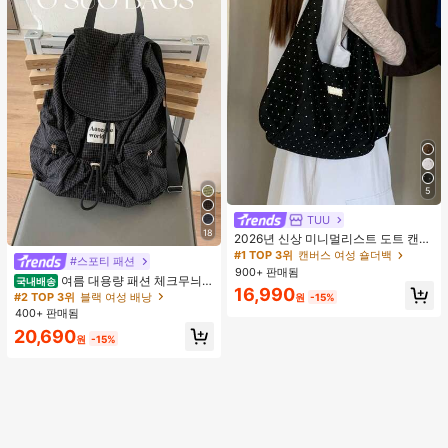
5
TUU
18
2026년 신상 미니멀리스트 도트 캔버
스 토트백, 대용량 캐주얼 다용도 통근
#1 TOP 3위
캔버스 여성 숄더백
#스포티 패션
숄더 핸드백
900+ 판매됨
여름 대용량 패션 체크무늬
국내배송
16,990
나일론 캐주얼 백팩, 멀티 포켓, 방수,
#2 TOP 3위
블랙 여성 배낭
원
-15%
경량, 드로스트링 접이식, 레터 패치,
400+ 판매됨
개학 준비
20,690
원
-15%