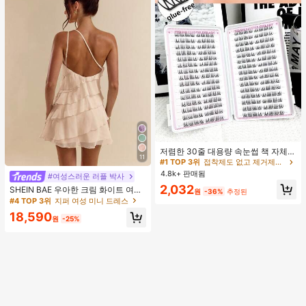
#1 TOP 3위
접착제도 없고 제거제도 필요 없음 개별 속눈썹
거의 매진!
저렴한 30줄 대용량 속눈썹 책 자체
11
접착 속눈썹 C컬 속눈썹 만화 속눈썹
#1 TOP 3위
#1 TOP 3위
접착제도 없고 제거제도 필요 없음 개별 속눈썹
접착제도 없고 제거제도 필요 없음 개별 속눈썹
고양이 눈 속눈썹 요정 속눈썹 재사용
4.8k+ 판매됨
거의 매진!
거의 매진!
#여성스러운 러플 박사
가능한 접착제 없는 속눈썹 매일 착용
#1 TOP 3위
접착제도 없고 제거제도 필요 없음 개별 속눈썹
2,032
속눈썹
SHEIN BAE 우아한 크림 화이트 여름
원
-36%
추정된
거의 매진!
레이어드 연꽃잎 케이크 미니 드레스,
#4 TOP 3위
지퍼 여성 미니 드레스
솔리드 컬러 살구색 휴가 해변 휴가 생
18,590
일 파티 밤 외출 칵테일 의류
원
-25%