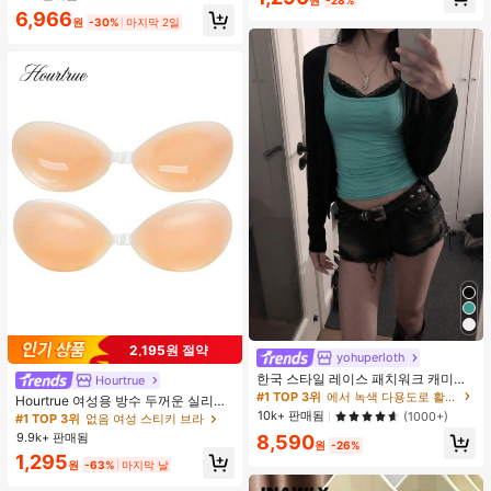
#1 TOP 3위
에서 노란색 오피스 데일리 탑
6,966
원
-30%
마지막 2일
높은 재방문 고객
거의 매진!
2,195원 절약
yohuperloth
한국 스타일 레이스 패치워크 캐미솔
Hourtrue
탱크 탑, Y2K 에스테틱, 스트리트웨어
#1 TOP 3위
에서 녹색 다용도로 활용 가능한 데일리 탑
Hourtrue 여성용 방수 두꺼운 실리콘
캐주얼 여름
10k+ 판매됨
가슴 페탈, 작은 가슴 리프트업 & 푸시
(1000+)
#1 TOP 3위
없음 여성 스티키 브라
인용, 웨딩 촬영 및 들러리용
9.9k+ 판매됨
8,590
원
-26%
1,295
원
-63%
마지막 날