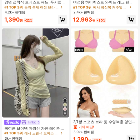
거의 매진!
거의 매진!
양면 접착식 브레스트 패드, 푸시업 및
여성용 하이웨스트 와이드 레그 팬츠,
리프트업 디자인, 방수 접착 컵, 브라
봄 드로스트링 루즈 롱 팬츠, 레이지
#1 TOP 3위
#1 TOP 3위
음악 축제 여성 브라 액세서리
음악 축제 여성 브라 액세서리
#1 TOP 3위
#1 TOP 3위
에서 평상복 캐주얼 바지
에서 평상복 캐주얼 바지
패딩 및 가슴 보정 제품에 적합
릴랙스드 스타일 그레이
4.2k+ 판매됨
2.4k+ 판매됨
거의 매진!
거의 매진!
거의 매진!
거의 매진!
#1 TOP 3위
음악 축제 여성 브라 액세서리
#1 TOP 3위
에서 평상복 캐주얼 바지
1,390
12,963
원
-22%
원
-30%
거의 매진!
거의 매진!
6
2/1쌍 스포츠 브라 및 수영복용 양면
Tinkc
#1 TOP 3위
에서 노란색 오피스 데일리 탑
접착 브라 패드
거의 매진!
높은 재방문 고객
거의 매진!
봄여름 브이넥 자외선 차단 레이어링
3.9k+ 판매됨
다용도 긴팔 티셔츠 여성용 탑, 유로
#1 TOP 3위
#1 TOP 3위
에서 노란색 오피스 데일리 탑
에서 노란색 오피스 데일리 탑
썸머 옐로우
1,290
3k+ 판매됨
높은 재방문 고객
높은 재방문 고객
거의 매진!
거의 매진!
원
-28%