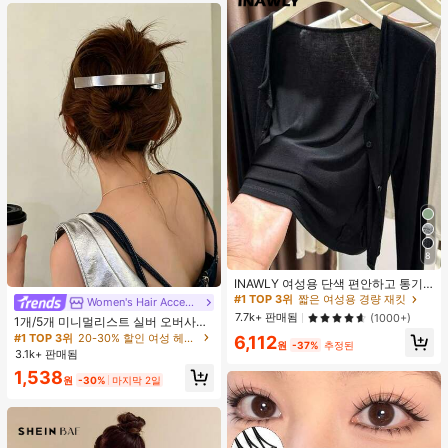
8
#1 TOP 3위
짧은 여성용 경량 재킷
거의 매진!
INAWLY 여성용 단색 편안하고 통기
성 좋은 긴 소매 앞면 버튼 캐주얼 다
#1 TOP 3위
#1 TOP 3위
짧은 여성용 경량 재킷
짧은 여성용 경량 재킷
Women's Hair Accessories
#1 TOP 3위
20-30% 할인 여성 헤어 액세서리
용도 얇은 가디건
거의 매진!
거의 매진!
7.7k+ 판매됨
(1000+)
거의 매진!
1개/5개 미니멀리스트 실버 오버사이
#1 TOP 3위
짧은 여성용 경량 재킷
즈 메탈 여성용 헤어 클립, 업스타일,
#1 TOP 3위
#1 TOP 3위
20-30% 할인 여성 헤어 액세서리
20-30% 할인 여성 헤어 액세서리
6,112
원
-37%
추정된
브레이딩, 번을 위한 프리미엄 헤어 액
거의 매진!
3.1k+ 판매됨
거의 매진!
거의 매진!
세서리, 악어 헤어 클립, 솔리드 컬러
#1 TOP 3위
20-30% 할인 여성 헤어 액세서리
1,538
매끄러운 표면 손상 없는 헤어 클립,
원
-30%
마지막 2일
거의 매진!
오버사이즈 12CM 실버 헤어 클립, 사
계절용