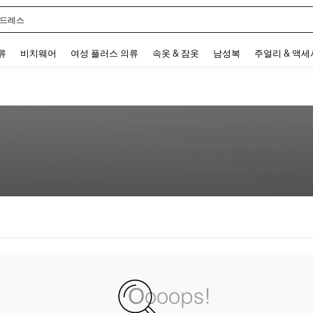
 드레스
 and down arrow keys to navigate search 최근 검색어 and 검색 후 발견. Press Enter 
류
비치웨어
여성 플러스 의류
속옷 & 잠옷
남성복
주얼리 & 액