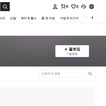
0
0
to select.
세서리
신발
뷰티 & 헬스
홈 앤 리빙
가방 & 러기지
스포츠 & 아웃
팔로잉
1 팔로워