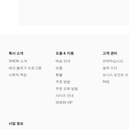
회사 소개
도움 & 지원
고객 관리
SHEIN 소개
배송 안내
연락하십시오.
패션 블로거 프로그램
반품
결제 수단 :
사회적 책임
환불
보너스 포인트 
주문 방법
FAQ
주문 조회 방법
사이즈 안내
SHEIN VIP
사업 정보