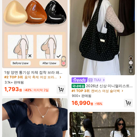
#2 TOP 3위
음악 축제 여성 브라 액세서리
6
거의 매진!
1쌍 양면 통기성 자체 접착 브라 패드,
두꺼워진 삼각형 푸쉬업 디자인, 재사
#2 TOP 3위
#2 TOP 3위
음악 축제 여성 브라 액세서리
음악 축제 여성 브라 액세서리
TUU
용 가능, 보이지 않는 비키니 브라 삽
3.1k+ 판매됨
거의 매진!
거의 매진!
입물, 수영에 적합
2026년 신상 미니멀리스트
국내배송
#2 TOP 3위
음악 축제 여성 브라 액세서리
1,793
도트 캔버스 토트백, 대용량 캐주얼 다
원
-42%
마지막 2일
#1 TOP 3위
캔버스 여성 숄더백
거의 매진!
용도 통근 숄더 핸드백
900+ 판매됨
16,990
원
-15%