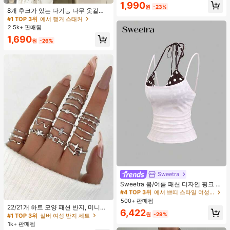
#1 TOP 3위
에서 행거 스태커
1,990
학, 여행, 여행 필수품, 가정 필수품, 스
원
-23%
거의 매진!
8개 후크가 있는 다기능 나무 옷걸이
파, 마사지 도구, 마사지
360도 회전 옷장 수납 후크 랙 상의
#1 TOP 3위
#1 TOP 3위
에서 행거 스태커
에서 행거 스태커
조끼 및 의류용 공간 절약 정리대
2.5k+ 판매됨
거의 매진!
거의 매진!
#1 TOP 3위
에서 행거 스태커
1,690
원
-26%
거의 매진!
Sweetra
#4 TOP 3위
에서 쁘띠 스타일 여성 상의, 블라우스 & 티
거의 매진!
Sweetra 봄/여름 패션 디자인 핑크 스
트라이프 브라운 폴카 도트 스파게티
#4 TOP 3위
#4 TOP 3위
에서 쁘띠 스타일 여성 상의, 블라우스 & 티
에서 쁘띠 스타일 여성 상의, 블라우스 & 티
#1 TOP 3위
실버 여성 반지 세트
스트랩 2 In 1 스위트 걸리시 비치 로
500+ 판매됨
거의 매진!
거의 매진!
맨틱 휴가 스타일 여성용 캐미 탱크 탑
거의 매진!
22/21개 하트 모양 패션 반지, 미니멀
#4 TOP 3위
에서 쁘띠 스타일 여성 상의, 블라우스 & 티
6,422
리스트 크리스탈 임베디드 보헤미안
원
-29%
#1 TOP 3위
#1 TOP 3위
실버 여성 반지 세트
실버 여성 반지 세트
거의 매진!
기하학 반지 세트, 발렌타인데이, 어머
1k+ 판매됨
거의 매진!
거의 매진!
니날 선물