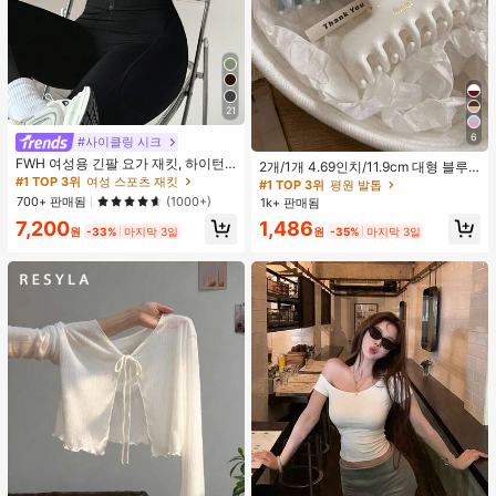
21
6
#사이클링 시크
FWH 여성용 긴팔 요가 재킷, 하이턴
2개/1개 4.69인치/11.9cm 대형 블루
레이트 스몰 웨이스트, 사계절 활용 가
#1 TOP 3위
여성 스포츠 재킷
& 화이트 1피스 플라스틱 헤어 클로
#1 TOP 3위
평원 발톱
능한 스타일, 허리 보정 슬리밍 피트니
클립, 데일리 웨어, 캐주얼, 파티, 출퇴
700+ 판매됨
(1000+)
1k+ 판매됨
스 레트로 하이엔드 스트리트 우아한
근, 휴가, 헤어스타일링, 메이크업, 의
7,200
1,486
스포츠, 러닝 피트니스 야외 러닝 출퇴
상 매칭 비치 헤어 클립 바캉스 헤어
원
-33%
마지막 3일
원
-35%
마지막 3일
근 데이트용, 엄지 홀 스몰 스탠드 칼
클러치에 적합한 세련되고 다재다능
라 지퍼, 탄성 미니멀리스트 패션 섹시
하며 우아하고 미니멀한 단색 헤어 액
슬림핏, 애슬레저
세서리