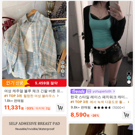
트 잠옷 세트 잠옷 반바지 세트 투피스
잠옷 세트 여성용 여름 세트 도트 반바
지 세트 여성용 잠옷 세트 반바지 잠옷
세트 여성용 투피스 여름 라운지 세트
5
5,459원 절약
여성 캐주얼 블루 체크 긴팔 버튼 프론
yohuperloth
트 폴리에스터 셔츠, 레귤러 핏, 봄 의
#1 TOP 3위
헐렁한 여성 블라우스
한국 스타일 레이스 패치워크 캐미솔
류, 편안한 스타일
1.8k+ 판매됨
탱크 탑, Y2K 에스테틱, 스트리트웨어
#1 TOP 3위
에서 녹색 다용도로 활용 가능한 데일리 탑
캐주얼 여름
11,331
9.8k+ 판매됨
(1000+)
원
-33%
마지막 3일
8,590
원
-26%