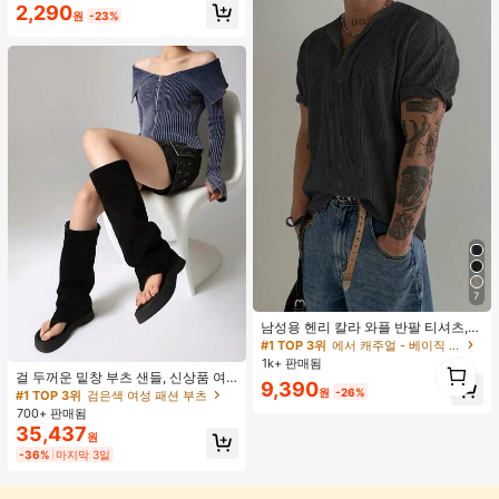
#1 TOP 3위
실버 여성 반지 세트
2,290
원
-23%
거의 매진!
7
남성용 헨리 칼라 와플 반팔 티셔츠,
가볍고 통기성이 좋은 기본 티, 미국
#1 TOP 3위
에서 캐주얼 - 베이직 남성 상의
#1 TOP 3위
검은색 여성 패션 부츠
미니멀리스트 스타일, 모든 계절에 적
1
1k+ 판매됨
합
거의 매진!
걸 두꺼운 밑창 부츠 샌들, 신상품 여
1
9,390
름 키높이 롱 샤프트 니치 섹시 팝 걸
원
-26%
#1 TOP 3위
#1 TOP 3위
검은색 여성 패션 부츠
검은색 여성 패션 부츠
끈 레트로 스트리트 스타일 앵클 부츠
700+ 판매됨
거의 매진!
거의 매진!
35,437
#1 TOP 3위
검은색 여성 패션 부츠
원
거의 매진!
-36%
마지막 3일