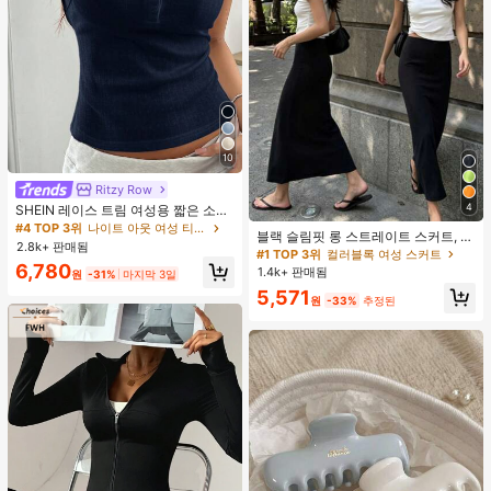
10
Ritzy Row
4
SHEIN 레이스 트림 여성용 짧은 소매
티셔츠, 슬림핏 여름 새 3버튼 전면 반
#4 TOP 3위
나이트 아웃 여성 티셔츠
블랙 슬림핏 롱 스트레이트 스커트, 여
소매 탑
2.8k+ 판매됨
성 패션 폴리에스터 캐주얼 파티 스커
#1 TOP 3위
컬러블록 여성 스커트
트, 다용도 및 귀여운, 일상 착용에 적
6,780
1.4k+ 판매됨
원
-31%
마지막 3일
합, 여름 휴가. 해변, 음악 축제 및 여름
5,571
휴가에 완벽, 90년대
원
-33%
추정된