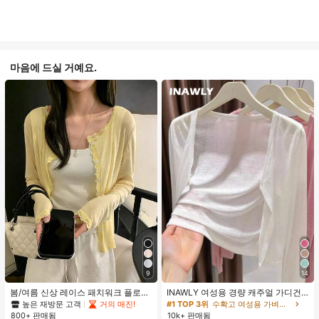
마음에 드실 거예요.
9
14
봄/여름 신상 레이스 패치워크 플로럴
INAWLY 여성용 경량 캐주얼 가디건,
트림 소프트 니트 가디건 경량 재킷 탑
여름
높은 재방문 고객
거의 매진!
#1 TOP 3위
수확고 여성용 가벼운 카디건
여성용, 코티지코어 옐로우
800+ 판매됨
10k+ 판매됨