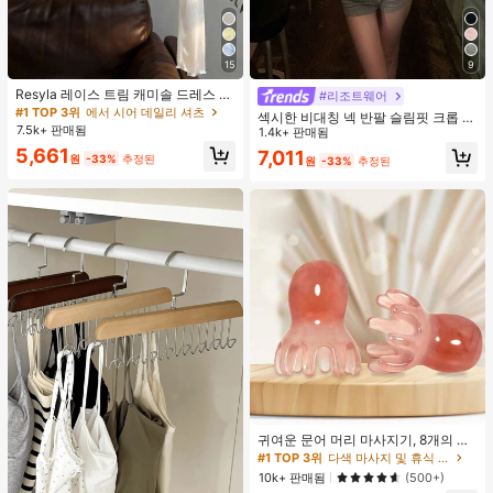
15
9
Resyla 레이스 트림 캐미솔 드레스 커
#리조트웨어
버 업, 여성용 긴소매 니트 시어 커버
#1 TOP 3위
에서 시어 데일리 셔츠
섹시한 비대칭 넥 반팔 슬림핏 크롭 탑
업 탑, 여름
7.5k+ 판매됨
화이트 여름
1.4k+ 판매됨
5,661
7,011
원
-33%
추정된
원
-33%
추정된
귀여운 문어 머리 마사지기, 8개의 촉
수, 머리 마사지기, 괄사 페이셜 도구,
#1 TOP 3위
다색 마사지 및 휴식 도구
머리 & 몸 이완, 독특한 마사지 포인
10k+ 판매됨
(500+)
트, 수동 딥 티슈 마사지 도구, 학교, 개