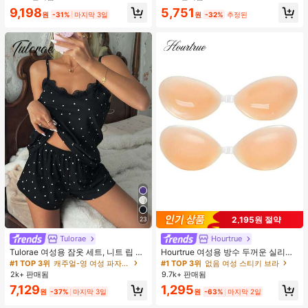
9,198
5,751
원
-31%
마지막 3일
원
-32%
추정된
2,195원 절약
23
Tulorae
Hourtrue
Tulorae 여성용 잠옷 세트, 니트 립 원
Hourtrue 여성용 방수 두꺼운 실리콘
단, 하트 프린트 대비 레이스 트림, 로
가슴 페탈, 작은 가슴 리프트업 & 푸시
#1 TOP 3위
캐주얼-영 여성 파자마 세트
#1 TOP 3위
없음 여성 스티키 브라
맨틱 달콤 귀여운 섹시 캐미솔 & 반바
인용, 웨딩 촬영 및 들러리용
2k+ 판매됨
9.7k+ 판매됨
지 베이비돌 잠옷 세트 투피스 나이트
7,129
1,295
세트 섹시 잠옷 세트 여성용 잠옷 롬퍼
원
-37%
마지막 3일
원
-63%
마지막 2일
투피스 잠옷 세트 여성용 잠옷 세트 도