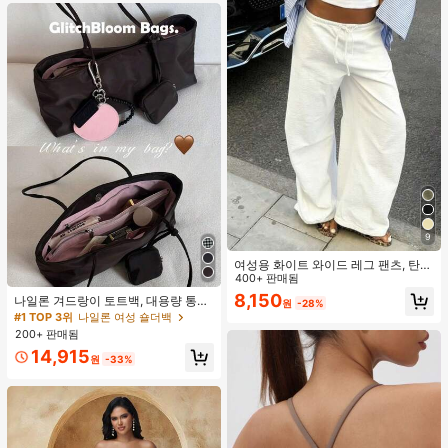
9
여성용 화이트 와이드 레그 팬츠, 탄력
허리 끈, 루즈 릴랙스 핏, 가벼운 통기
400+ 판매됨
성 캐주얼 바지, 여름 봄, 해변
8,150
나일론 겨드랑이 토트백, 대용량 통근
원
-28%
숄더백, 작은 메이크업 백 포함, 펜던
#1 TOP 3위
나일론 여성 숄더백
트 미포함, 가벼운 일상 핸드백 (펜던
200+ 판매됨
트 미포함)
14,915
원
-33%