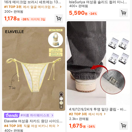
16개 메이크업 브러시 세트에는 13개
IslaSuriya 여성용 솔리드 컬러 미니멀
메이크업 브러시, 1개 눈물 모양 메이
리스트 오프숄더 티셔츠, 캐주얼 일상
400+ 판매됨
#1 TOP 3위
에서 얼굴 메이크업 브러시 세트
크업 스펀지, 1개 둥근 쿠션 파우더 브
복
200+ 판매됨
5,590
원
-24%
러시, 1개 삼각형 메이크업 스펀지가
1,178
포함되어 있습니다 - 클래식 세트. 부
원
-26%
마지막 3일
드럽고 피부 친화적인 합성 모로 만들
어졌습니다. 여성과 소녀에게 완벽하
며, 가을과 겨울에 이상적입니다.
4
4개/12개/24개 투명 밑단 클립 - 바지
밑단 끌림 방지를 위한 심리스 무봉제
#2 TOP 3위
에서 마개
#여름 하이웨이스트
조절기, 의류 수선 및 깔끔한 바지 길
2.3k+ 판매됨
Elavelle 여성용 자카드 원단 사이드
이 맞춤을 위한 숨겨진 밑단 조절 클립
1,675
타이 비키니 하의, 봄/여름
(랜덤 색상)
#4 TOP 3위
직물 여성 비키니 하의
원
-24%
400+ 판매됨