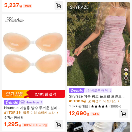
5,237
원
-24%
15
#신비로운 매력
2,195원 절약
Skyraze 여름 핑크 플로럴 프린트 주
름 메쉬 캐미 롱 드레스, 여름 드레스,
#1 TOP 3위
꽃 여성 미디 드레스
Hourtrue
봄 옷
1.3k+ 판매됨
(1000+)
Hourtrue 여성용 방수 두꺼운 실리콘
가슴 페탈, 작은 가슴 리프트업 & 푸시
12,690
#1 TOP 3위
없음 여성 스티키 브라
원
-24%
인용, 웨딩 촬영 및 들러리용
9.7k+ 판매됨
1,295
원
-63%
마지막 2일