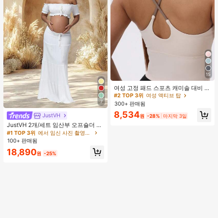
15
#2 TOP 3위
여성 액티브 탑
높은 재방문 고객
여성 고정 패드 스포츠 캐미솔 대비 색
상 신축성 요가 캐미 탑 여름
#2 TOP 3위
#2 TOP 3위
여성 액티브 탑
여성 액티브 탑
7
300+ 판매됨
높은 재방문 고객
높은 재방문 고객
#2 TOP 3위
여성 액티브 탑
8,534
JustVH
원
-28%
마지막 3일
높은 재방문 고객
JustVH 2개/세트 임산부 오프숄더 러
플 헴 크롭 탑과 플로잉 맥시 스커트
#1 TOP 3위
에서 임신 사진 촬영용 의상
세트, 사진 촬영과 비치웨어에 적합한
100+ 판매됨
봄 화이트 가을
18,890
원
-25%