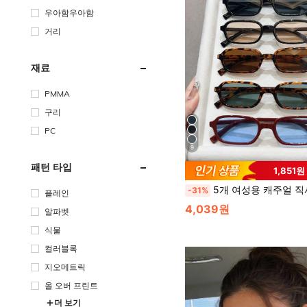
우아함우아함
거리
재료
PMMA
구리
PC
9
패턴 타입
1,851
5개 여성용 캐주얼 직사각형 안경 세트, 미니멀리스트 데일리 웨어
-31%
플레인
4,039원
알파벳
식물
컬러블록
지오메트릭
올 오버 프린트
더 보기