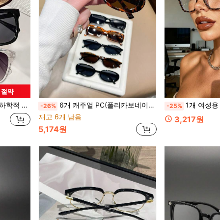
원 절약
 여름 해변, 야외 활동 및 여행에 이상적
6개 캐주얼 PC(폴리카보네이트) 조합 프레임 안경, 여성용 패셔너블한 Y2K 스타일, 해변, 여행, 파티, 선물, 일상 매칭에 적합
1개 여성용 캐주얼 스퀘어 프레임 장식 안경, Y2K 패
-26%
-25%
재고 6개 남음
3,217원
5,174원