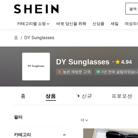
블랙
Use up
카테고리별 쇼핑
바로 당신을 위해
신상품
세일
여성의
홈
DY Sunglasses
/
DY Sunglasses
4.94
높은 재방문 고객
1년 전에 설립되었습니
홈
상품
신규
프로모션
필터
더
카테고리