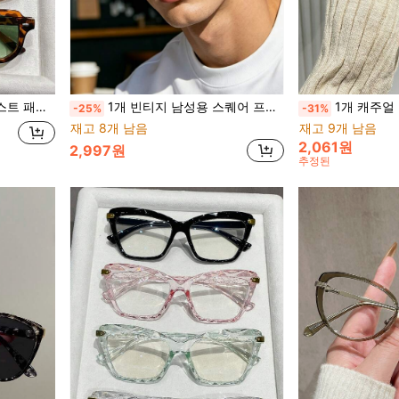
니스, 데이트, 야외, Y2K에 적합
1개 빈티지 남성용 스퀘어 프레임 투명 렌즈 안경, 장식용 프레임 및 템플, Y2K 패션 액세서리, 일상 착용, 파티, 모임 및 스트리트 사진 촬영을 위한 캐주얼 다용도 스타일
1개 캐주얼 타원형 프레임 패션 안경, 여성
-25%
-31%
재고 8개 남음
재고 9개 남음
2,061원
2,997원
추정된