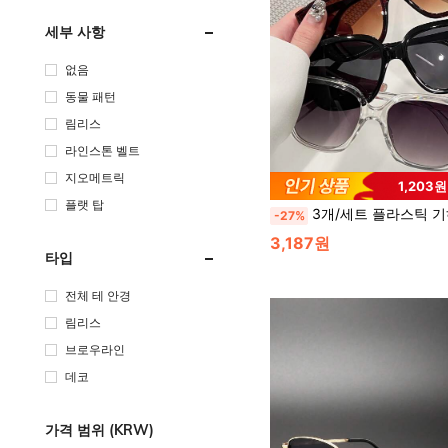
세부 사항
없음
동물 패턴
림리스
라인스톤 벨트
지오메트릭
1,203
플랫 탑
3개/세트 플라스틱 기하학적 복고풍 오버사이즈 사각 프레임 안경, 장식적이고 세련된, 여성 해변, 여행 및 휴가에 적합하며
-27%
3,187원
타입
전체 테 안경
림리스
브로우라인
데코
가격 범위 (KRW)