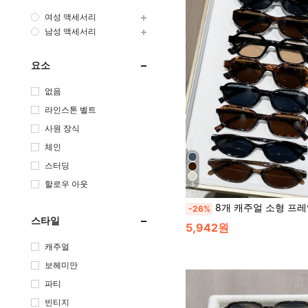
여성 액세서리
남성 액세서리
요소
없음
라인스톤 벨트
사원 장식
체인
스터딩
할로우 아웃
5
8개 캐주얼 소형 프레임 여성 안경 세트, Y2K 우아한, 일상 착용, 해변, 
-26%
스타일
5,942원
캐주얼
보헤미안
파티
빈티지