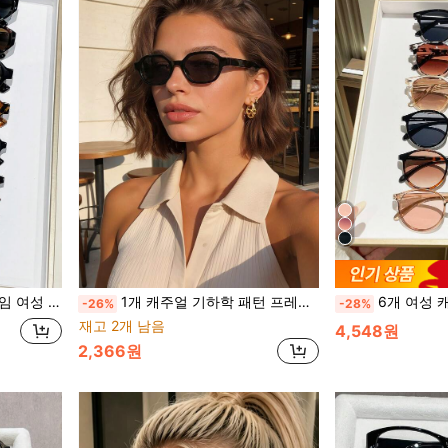
휴가, 파티, 선물용으로 다용도
1개 캐주얼 기하학 패턴 프레임 패션 안경, 여성 패션 Y2K, 여름, 해변, 여행, 파티, 선물, 일상 착용에 적합
6개 여성 캐주얼 안경 세트, 야외 
-26%
-28%
재고 2개 남음
4,548원
2,366원