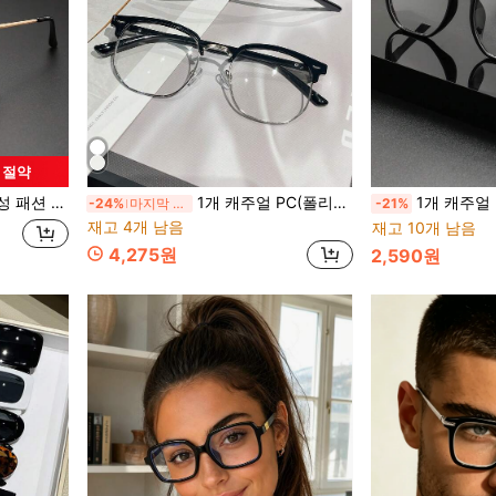
원 절약
아가기에 적합한 스타일리시한 프레피 스쿨룩
1개 캐주얼 PC(폴리카보네이트) 남성용 플레인 렌즈 스퀘어 프레임 스터드 장식 안경 프레임 장식 템플 Y2K 패션 아이템 일상 캐주얼 다용도 패션 아이템 파티 모임 스트리트 스타일
1개 캐주얼 PC (폴리카보네이트) 남성용 사각
-24%
마지막 2일
-21%
재고 4개 남음
재고 10개 남음
4,275원
2,590원