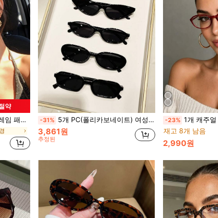
 절약
 선물, 일상 착용에 적합
5개 PC(폴리카보네이트) 여성 패션 안경 세트, 작은 프레임 Y2K 스타일, 다용도 일상 캐주얼, 파티, 모임, 스트리트 스냅용 패션 아이템
1개 캐주얼 여성용 타원형 프레임 투명 렌즈 안경,
-31%
-23%
3,861원
재고 8개 남음
안경
추정된
2,990원