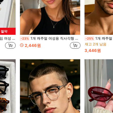
원 절약
 데일리 매칭, Y2K 스타일에 적합
1개 캐주얼 여성용 직사각형 프레임 장식 안경, 장식적인 템플 암, Y2K 패션 아이템, 일상 착용, 파티, 모임 및 스트리트 사진 촬영에 다용도
1개 캐주얼 남성용 스퀘어 프레임 장식 안경,
-23%
-25%
재고 2개 남음
2,446원
3,446원