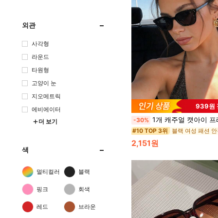
외관
사각형
라운드
타원형
고양이 눈
지오메트릭
939원
에비에이터
1개 캐주얼 캣아이 프레임 패션 안경, 여성 패션 Y2K, 해변, 여행, 파티,
-30%
더 보기
블랙 여성 패션 
#10 TOP 3위
2,151원
색
멀티컬러
블랙
핑크
회색
레드
브라운