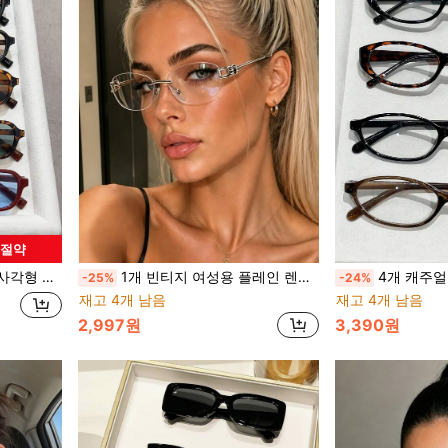
원 절약
, 해변, 여행에 적합
1개 빈티지 여성용 플레인 렌즈 타원형 프레임 중공 장식 템플 무테 안경 Y2K 패션 아이템 일상 캐주얼 버서타일 패션 아이템 파티 모임 스트리트 스타일
4개 캐주얼 미니멀리스트 패션 타원형 프레임 여성용 안경 세트, 일상 착용
-25%
-24%
재고 4개 남음
재고 4개 남음
2,997원
3,390원