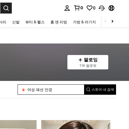
0
0
to select.
세서리
신발
뷰티 & 헬스
홈 앤 리빙
가방 & 러기지
스포츠 & 아웃
팔로잉
11K 팔로워
여성 패션 안경
여성 안경
스토어 내 검색