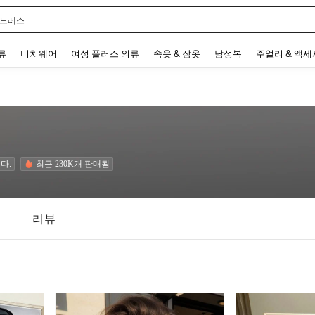
 드레스
 and down arrow keys to navigate search 최근 검색어 and 검색 후 발견. Press Enter 
류
비치웨어
여성 플러스 의류
속옷 & 잠옷
남성복
주얼리 & 액
다.
최근 230K개 판매됨
리뷰