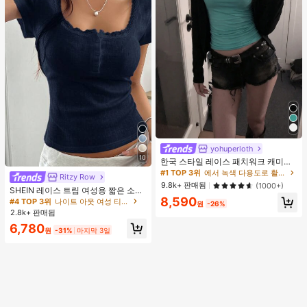
yohuperloth
#1 TOP 3위
에서 녹색 다용도로 활용 가능한 데일리 탑
10
거의 매진!
한국 스타일 레이스 패치워크 캐미솔
탱크 탑, Y2K 에스테틱, 스트리트웨어
#1 TOP 3위
#1 TOP 3위
에서 녹색 다용도로 활용 가능한 데일리 탑
에서 녹색 다용도로 활용 가능한 데일리 탑
Ritzy Row
캐주얼 여름
거의 매진!
거의 매진!
9.8k+ 판매됨
(1000+)
SHEIN 레이스 트림 여성용 짧은 소매
#1 TOP 3위
에서 녹색 다용도로 활용 가능한 데일리 탑
티셔츠, 슬림핏 여름 새 3버튼 전면 반
8,590
#4 TOP 3위
나이트 아웃 여성 티셔츠
원
-26%
소매 탑
거의 매진!
2.8k+ 판매됨
6,780
원
-31%
마지막 3일