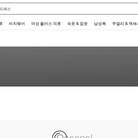
 드레스
 and down arrow keys to navigate search 최근 검색어 and 검색 후 발견. Press Enter 
류
비치웨어
여성 플러스 의류
속옷 & 잠옷
남성복
주얼리 & 액