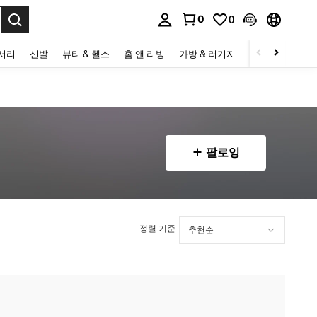
0
0
to select.
세서리
신발
뷰티 & 헬스
홈 앤 리빙
가방 & 러기지
스포츠 & 아웃
팔로잉
정렬 기준