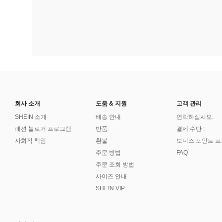
회사 소개
도움 & 지원
고객 관리
SHEIN 소개
배송 안내
연락하십시오.
패션 블로거 프로그램
반품
결제 수단 :
사회적 책임
환불
보너스 포인트 
주문 방법
FAQ
주문 조회 방법
사이즈 안내
SHEIN VIP