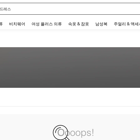
 드레스
 and down arrow keys to navigate search 최근 검색어 and 검색 후 발견. Press Enter 
류
비치웨어
여성 플러스 의류
속옷 & 잠옷
남성복
주얼리 & 액