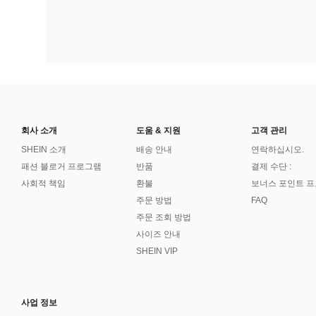
회사 소개
도움 & 지원
고객 관리
SHEIN 소개
배송 안내
연락하십시오.
패션 블로거 프로그램
반품
결제 수단 :
사회적 책임
환불
보너스 포인트 
주문 방법
FAQ
주문 조회 방법
사이즈 안내
SHEIN VIP
사업 정보