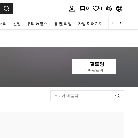
0
0
to select.
세서리
신발
뷰티 & 헬스
홈 앤 리빙
가방 & 러기지
스포츠 & 아웃
팔로잉
108 팔로워