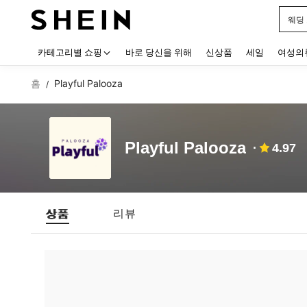
웨딩
Use up
카테고리별 쇼핑
바로 당신을 위해
신상품
세일
여성의
홈
Playful Palooza
/
Playful Palooza
4.97
상품
리뷰