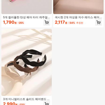
5개 컬러풀한 탄성 헤어 타이 캐주얼,
섹시한 2개 여성용 자수 레이스 헤어
도파민 포니테일 홀더 헤어 엘라스틱
밴드 발렌타인데이, 헤어밴드, 헤어 후
1,790
2,117
원
-25%
원
-34%
추정된
헤어 고무 밴드 스크런치, 헤어 보블,
프 헤어 액세서리 헤드 액세서리
헤어 액세서리
3개 미니멀리스트 솔리드 헤어밴드 데
일리 여행 데이트 휴가 캐주얼 반다나,
2,990
원
-23%