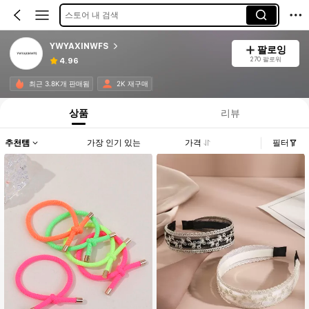
스토어 내 검색
YWYAXINWFS
팔로잉
270 팔로워
4.96
최근 3.8K개 판매됨
2K 재구매
상품
리뷰
추천템
가장 인기 있는
가격
필터