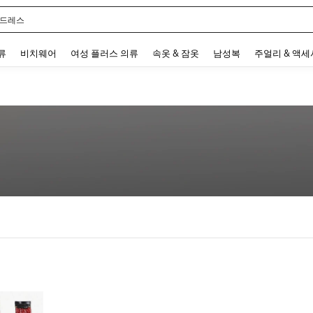
 드레스
 and down arrow keys to navigate search 최근 검색어 and 검색 후 발견. Press Enter 
류
비치웨어
여성 플러스 의류
속옷 & 잠옷
남성복
주얼리 & 액