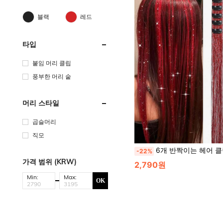
블랙
레드
타입
붙임 머리 클립
풍부한 머리 숱
머리 스타일
곱슬머리
직모
6개 반짝이는 헤어 클립, 20인치 내열 글리터 헤어 익스텐션, 걸, 걸, 빨간 머리 요정 헤어 액세서리에 
-22%
가격 범위 (KRW)
2,790원
Min:
Max:
OK