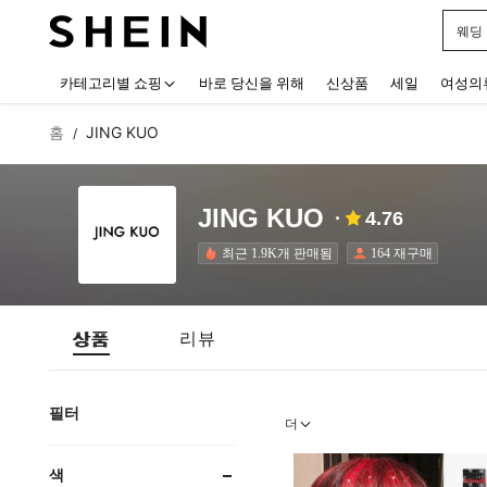
웨딩
Use up
카테고리별 쇼핑
바로 당신을 위해
신상품
세일
여성의
홈
JING KUO
/
JING KUO
4.76
최근 1.9K개 판매됨
164 재구매
상품
리뷰
필터
더
색