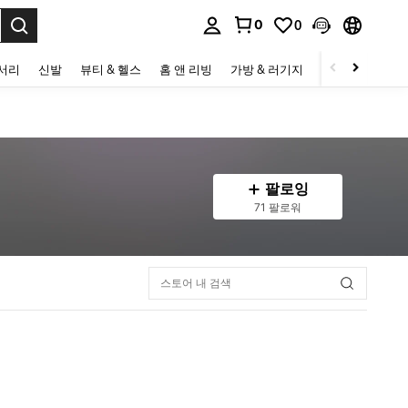
0
0
to select.
세서리
신발
뷰티 & 헬스
홈 앤 리빙
가방 & 러기지
스포츠 & 아웃
팔로잉
71 팔로워