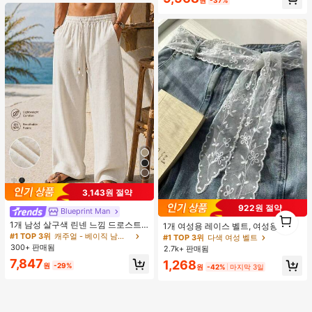
원
-37%
m, 실내외 겸용, 귀엽고 고급스러운 데
일리.파티.볼.휴가.홈.캠퍼스.모임.오
피스용, 2026 봄/여름 신상 (약간 크게
나옴)
3,143원 절약
922원 절약
Blueprint Man
1
1
1개 남성 살구색 린넨 느낌 드로스트
1개 여성용 레이스 벨트, 여성용 벨트,
링 스트레이트 레그 팬츠, 부드럽고 편
다기능 바지 액세서리, 스카프 또는 벨
#1 TOP 3위
캐주얼 - 베이직 남성 바지
#1 TOP 3위
다색 여성 벨트
안한 린넨 같은 원단, 캐주얼 휴가 &
트로 사용 가능, 패션 긴 레이스 벨트
300+ 판매됨
2.7k+ 판매됨
일상 출퇴근, 올드 머니 스타일
스카프, 플로럴 레이스 트림 스카프,
7,847
1,268
레이스 헤드밴드 헤드스카프 넥 스카
원
-29%
원
-42%
마지막 3일
프 헤드밴드, 경량 자수 레이스 스카
프, 우아한 레이스 허리 장식, 여성용
액세서리