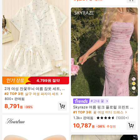
4,799원 절약
2개 여성 잔꽃무늬 여름 잠옷 세트, 반
16
팔 버튼업 셔츠 및 반바지, 캐주얼 라
#2 TOP 3위
살구 여성 파자마 세트
운지웨어
800+ 판매됨
#고대 꽃
8,791
Skyraze 여름 핑크 플로럴 프린트 주
원
-35%
름 메쉬 캐미 롱 드레스, 여름 드레스,
#1 TOP 3위
꽃 여성 미디 드레스
봄 옷
1.3k+ 판매됨
(1000+)
10,787
원
-36%
추정된