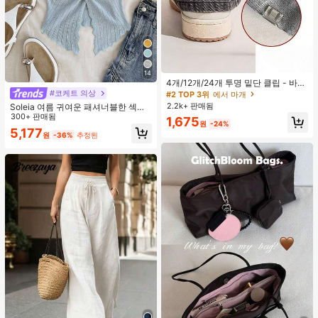
14
4개/12개/24개 투명 밑단 클립 - 바지
밑단 끌림 방지를 위한 심리스 무봉제
#코케트 의상
#2 TOP 3위
에서 마개
조절기, 의류 수선 및 깔끔한 바지 길
2.2k+ 판매됨
Soleia 여름 귀여운 패셔너블한 섹시
이 맞춤을 위한 숨겨진 밑단 조절 클립
한 홀터 타이 트위스트 오픈 백 탑
300+ 판매됨
1,675
(랜덤 색상)
원
-24%
5,177
원
-36%
추정된