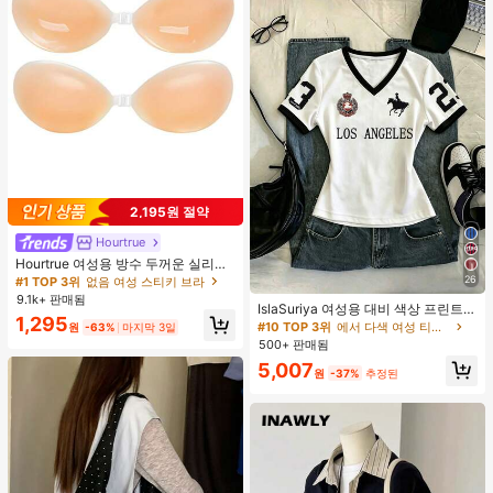
2,195원 절약
Hourtrue
Hourtrue 여성용 방수 두꺼운 실리콘
가슴 페탈, 작은 가슴 리프트업 & 푸시
26
#1 TOP 3위
없음 여성 스티키 브라
인용, 웨딩 촬영 및 들러리용
9.1k+ 판매됨
IslaSuriya 여성용 대비 색상 프린트 V
1,295
넥 슬림핏 반팔 티셔츠
#10 TOP 3위
에서 다색 여성 티셔츠
원
-63%
마지막 3일
500+ 판매됨
5,007
원
-37%
추정된