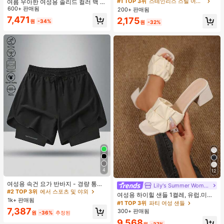
멀리스트 폴리싱 반지 세트, 우아한 니
#1 TOP 3위
#1 TOP 3위
스테인리스 스틸 여성 반지
스테인리스 스틸 여성 반지
여름 우아한 여성용 솔리드 컬러 백 타
치 디자인 스택형 반지 여성용
이 셔츠 (참고: 가볍고 통기성 있는 얇
600+ 판매됨
200+ 판매됨
거의 매진!
거의 매진!
은 스타일) 허리 드로스트링 디자인 화
7,471
#1 TOP 3위
스테인리스 스틸 여성 반지
2,175
원
-34%
이트, 조용한 럭셔리
원
-32%
거의 매진!
4
12
#2 TOP 3위
에서 스포츠 및 야외
높은 재방문 고객
여성용 속건 요가 반바지 - 경량 통기
Lily's Summer Women Shoes
성 트레이닝 스포츠 반바지, 여성용 스
#2 TOP 3위
#2 TOP 3위
에서 스포츠 및 야외
에서 스포츠 및 야외
여성용 하이힐 샌들 1켤레, 유럽.미국
트레치 피트니스 팬츠 블랙 여름
1k+ 판매됨
높은 재방문 고객
높은 재방문 고객
플러스 사이즈 어머니날 선물, 패셔너
#1 TOP 3위
파티 여성 샌들
블하고 편안한 PU 미끄럼 방지 솔리
#2 TOP 3위
에서 스포츠 및 야외
7,387
300+ 판매됨
원
-36%
추정된
드 컬러 청키 힐 주름 텍스처 라운드
높은 재방문 고객
9,568
토 오픈토 슬립온 하이힐, 힐 높이 5c