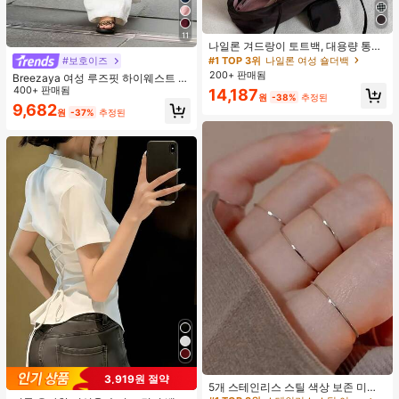
11
나일론 겨드랑이 토트백, 대용량 통근
숄더백, 작은 메이크업 백 포함, 펜던
#1 TOP 3위
나일론 여성 숄더백
#보호이즈
트 미포함, 가벼운 일상 핸드백 (펜던
200+ 판매됨
Breezaya 여성 루즈핏 하이웨스트 와
트 미포함)
이드 레그 팬츠, 우아한 화이트 시크
400+ 판매됨
14,187
원
-38%
추정된
여름 휴가 홀리데이, 솔리드 컬러 다용
9,682
원
-37%
추정된
도 캐주얼 일상 착용 비치 바지
#1 TOP 3위
스테인리스 스틸 여성 반지
3,919원 절약
거의 매진!
5개 스테인리스 스틸 색상 보존 미니