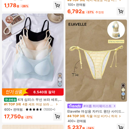
러시, 1개 삼각형 메이크업 스펀지가
브이넥 드롭 숄더 반팔 티셔츠 친구 선
1,178
100+ 판매됨
포함되어 있습니다 - 클래식 세트. 부
원
-26%
물
드럽고 피부 친화적인 합성 모로 만들
6,792
원
-37%
추정된
어졌습니다. 여성과 소녀에게 완벽하
며, 가을과 겨울에 이상적입니다.
6,540원 절약
4
4개 심리스 무선 브라 세트,
국내배송
작은 가슴 보정, 초박형 통기성 아이스
#1 TOP 3위
4종 세트 여성 브라 & 브랄렛
#여름 하이웨이스트
실크 섹시 편안한 백리스 란제리 브라,
600+ 판매됨
(1000+)
Elavelle 여성용 자카드 원단 사이드
조절 가능
타이 비키니 하의, 봄/여름
17,750
#4 TOP 3위
직물 여성 비키니 하의
원
-27%
400+ 판매됨
5,237
원
-24%