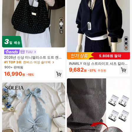
5
TUU
5,808원 절약
2026년 신상 미니멀리스트 도트 캔버
스 토트백, 대용량 캐주얼 다용도 통근
#1 TOP 3위
캔버스 여성 숄더백
INAWLY 여성 스트라이프 셔츠 칼라
숄더 핸드백
900+ 판매됨
긴소매 스웨트셔츠
9,682
원
-37%
추정된
16,990
원
-15%