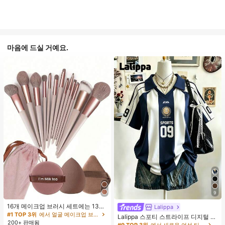
마음에 드실 거예요.
9
16개 메이크업 브러시 세트에는 13개
Lalippa
메이크업 브러시, 1개 눈물 모양 메이
#1 TOP 3위
에서 얼굴 메이크업 브러시 세트
Lalippa 스포티 스트라이프 디지털 프
크업 스펀지, 1개 둥근 쿠션 파우더 브
200+ 판매됨
린트 패션 미니멀리스트 여성용 라펠
#9 TOP 3위
에서 새로운 여성 티셔츠