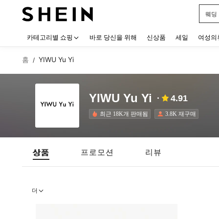
웨딩
Use up
카테고리별 쇼핑
바로 당신을 위해
신상품
세일
여성의
홈
YIWU Yu Yi
/
YIWU Yu Yi
4.91
최근 18K개 판매됨
3.8K 재구매
상품
프로모션
리뷰
더