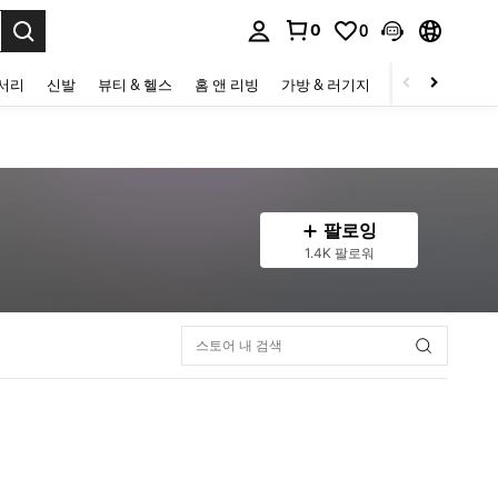
0
0
to select.
세서리
신발
뷰티 & 헬스
홈 앤 리빙
가방 & 러기지
스포츠 & 아웃
팔로잉
1.4K 팔로워