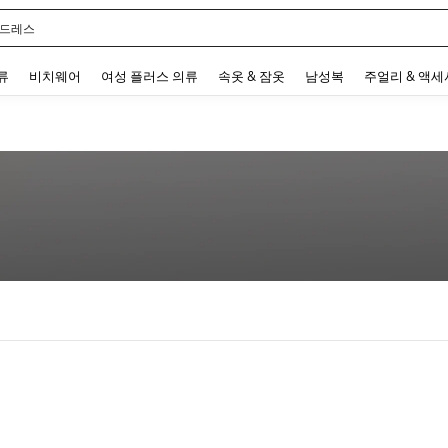
 드레스
 and down arrow keys to navigate search 최근 검색어 and 검색 후 발견. Press Enter 
류
비치웨어
여성 플러스 의류
속옷 & 잠옷
남성복
주얼리 & 액