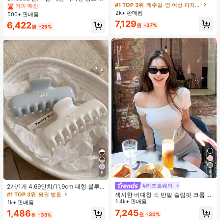
단, 하트 프린트 대비 레이스 트림, 로
#1 TOP 3위
캐주얼-영 여성 파자마 세트
트라이프 브라운 폴카 도트 스파게티
거의 매진!
거의 매진!
맨틱 달콤 귀여운 섹시 캐미솔 & 반바
스트랩 2 In 1 스위트 걸리시 비치 로
2k+ 판매됨
500+ 판매됨
#4 TOP 3위
에서 쁘띠 스타일 여성 상의, 블라우스 & 티
지 베이비돌 잠옷 세트 투피스 나이트
맨틱 휴가 스타일 여성용 캐미 탱크 탑
7,129
거의 매진!
6,422
세트 섹시 잠옷 세트 여성용 잠옷 롬퍼
원
-37%
원
-29%
투피스 잠옷 세트 여성용 잠옷 세트 도
트 잠옷 세트 잠옷 반바지 세트 투피스
잠옷 세트 여성용 여름 세트 도트 반바
지 세트 여성용 잠옷 세트 반바지 잠옷
세트 여성용 투피스 여름 라운지 세트
9
6
#리조트웨어
2개/1개 4.69인치/11.9cm 대형 블루
& 화이트 1피스 플라스틱 헤어 클로
#1 TOP 3위
평원 발톱
섹시한 비대칭 넥 반팔 슬림핏 크롭 탑
클립, 데일리 웨어, 캐주얼, 파티, 출퇴
화이트 여름
1.4k+ 판매됨
1k+ 판매됨
근, 휴가, 헤어스타일링, 메이크업, 의
7,245
1,486
상 매칭 비치 헤어 클립 바캉스 헤어
원
-30%
원
-35%