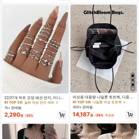
클러치에 적합한 세련되고 다재다능
하며 우아하고 미니멀한 단색 헤어 액
세서리
14
#1 TOP 3위
실버 여성 반지 세트
여성용 대용량 나일론 토트백, 다중 지
거의 매진!
22/21개 하트 모양 패션 반지, 미니멀
퍼 포켓, 방수 숄더 핸드백, 사무실 노
리스트 크리스탈 임베디드 보헤미안
#1 TOP 3위
나일론 여성 토트백
#1 TOP 3위
#1 TOP 3위
실버 여성 반지 세트
실버 여성 반지 세트
트북, 일상 출퇴근, 쇼핑에 적합
기하학 반지 세트, 발렌타인데이, 어머
400+ 판매됨
1k+ 판매됨
거의 매진!
거의 매진!
니날 선물
14,187
#1 TOP 3위
실버 여성 반지 세트
2,290
원
-38%
추정된
원
-23%
거의 매진!