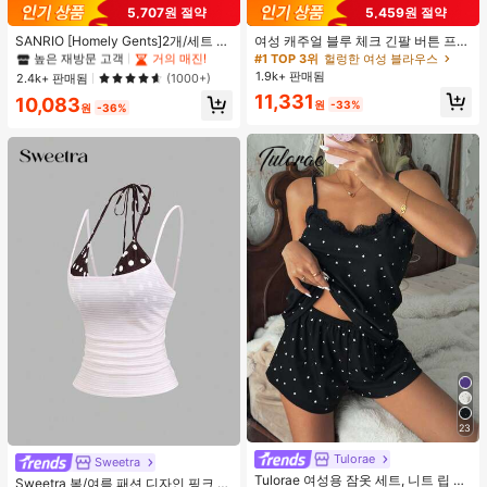
#1 TOP 3위
프라이드 월 여성 파자마 세트
5,707원 절약
5,459원 절약
높은 재방문 고객
거의 매진!
#1 TOP 3위
#1 TOP 3위
프라이드 월 여성 파자마 세트
프라이드 월 여성 파자마 세트
SANRIO [Homely Gents]2개/세트 여
여성 캐주얼 블루 체크 긴팔 버튼 프론
성 프린트 라펠 반팔 버튼 포켓 상의
트 폴리에스터 셔츠, 레귤러 핏, 봄 의
높은 재방문 고객
높은 재방문 고객
거의 매진!
거의 매진!
#1 TOP 3위
헐렁한 여성 블라우스
및 보우 반바지 잠옷 세트, 캐주얼 홈
류, 편안한 스타일
1.9k+ 판매됨
#1 TOP 3위
프라이드 월 여성 파자마 세트
2.4k+ 판매됨
(1000+)
웨어, 봄/여름에 적합
높은 재방문 고객
거의 매진!
11,331
10,083
원
-33%
원
-36%
23
#4 TOP 3위
에서 쁘띠 스타일 여성 상의, 블라우스 & 티
Tulorae
거의 매진!
Sweetra
Tulorae 여성용 잠옷 세트, 니트 립 원
#4 TOP 3위
#4 TOP 3위
에서 쁘띠 스타일 여성 상의, 블라우스 & 티
에서 쁘띠 스타일 여성 상의, 블라우스 & 티
Sweetra 봄/여름 패션 디자인 핑크 스