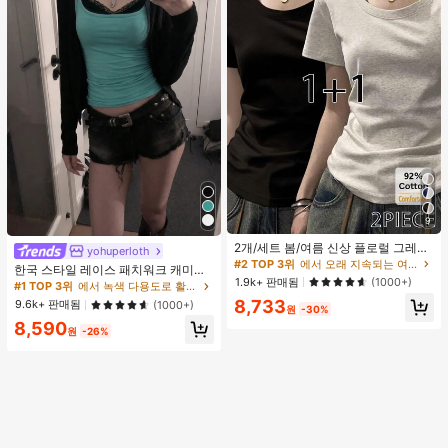
9
#2 TOP 3위
에서 오래 지속되는 여성 상의, 블라우스 & 티
높은 재방문 고객
2개/세트 봄/여름 신상 플로럴 그레이
yohuperloth
+ 블랙 반팔 티셔츠, 여성 슬림핏 솔리
#2 TOP 3위
#2 TOP 3위
에서 오래 지속되는 여성 상의, 블라우스 & 티
에서 오래 지속되는 여성 상의, 블라우스 & 티
한국 스타일 레이스 패치워크 캐미솔
드 컬러 언더셔츠 캐주얼
높은 재방문 고객
높은 재방문 고객
1.9k+ 판매됨
(1000+)
탱크 탑, Y2K 에스테틱, 스트리트웨어
#1 TOP 3위
에서 녹색 다용도로 활용 가능한 데일리 탑
캐주얼 여름
#2 TOP 3위
에서 오래 지속되는 여성 상의, 블라우스 & 티
8,733
9.6k+ 판매됨
(1000+)
원
-30%
높은 재방문 고객
8,590
원
-26%