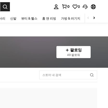
0
0
to select.
세서리
신발
뷰티 & 헬스
홈 앤 리빙
가방 & 러기지
스포츠 & 아웃
팔로잉
49 팔로워