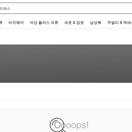
 드레스
 and down arrow keys to navigate search 최근 검색어 and 검색 후 발견. Press Enter 
류
비치웨어
여성 플러스 의류
속옷 & 잠옷
남성복
주얼리 & 액