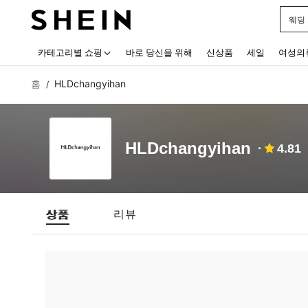
웨딩
Use up
카테고리별 쇼핑
바로 당신을 위해
신상품
세일
여성의
홈
HLDchangyihan
/
HLDchangyihan
4.81
상품
리뷰