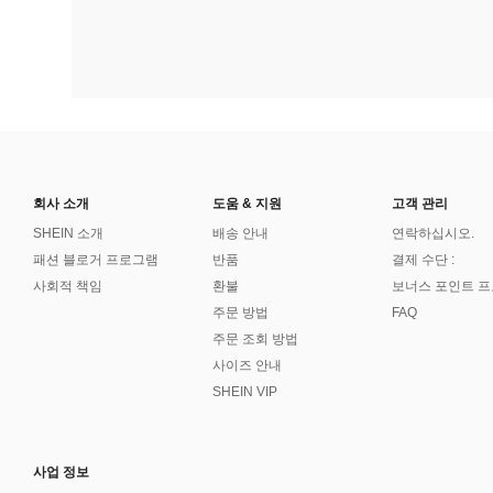
회사 소개
도움 & 지원
고객 관리
SHEIN 소개
배송 안내
연락하십시오.
패션 블로거 프로그램
반품
결제 수단 :
사회적 책임
환불
보너스 포인트 
주문 방법
FAQ
주문 조회 방법
사이즈 안내
SHEIN VIP
사업 정보