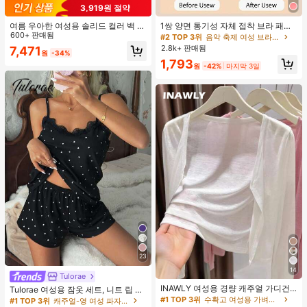
3,919원 절약
여름 우아한 여성용 솔리드 컬러 백 타
1쌍 양면 통기성 자체 접착 브라 패드,
이 셔츠 (참고: 가볍고 통기성 있는 얇
600+ 판매됨
두꺼워진 삼각형 푸쉬업 디자인, 재사
#2 TOP 3위
음악 축제 여성 브라 액세서리
은 스타일) 허리 드로스트링 디자인 화
용 가능, 보이지 않는 비키니 브라 삽
2.8k+ 판매됨
7,471
원
-34%
이트, 조용한 럭셔리
입물, 수영에 적합
1,793
원
-42%
마지막 3일
23
14
Tulorae
INAWLY 여성용 경량 캐주얼 가디건,
Tulorae 여성용 잠옷 세트, 니트 립 원
여름
단, 하트 프린트 대비 레이스 트림, 로
#1 TOP 3위
수확고 여성용 가벼운 카디건
#1 TOP 3위
캐주얼-영 여성 파자마 세트