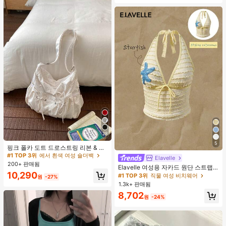
28
#1 TOP 3위
에서 흰색 여성 숄더백
5
거의 매진!
핑크 폴카 도트 드로스트링 리본 & 러
플 구름 장식 숄더백, 여성용 대용량
#1 TOP 3위
#1 TOP 3위
에서 흰색 여성 숄더백
에서 흰색 여성 숄더백
Elavelle
크로스바디 백
200+ 판매됨
거의 매진!
거의 매진!
Elavelle 여성용 자카드 원단 스트랩
#1 TOP 3위
에서 흰색 여성 숄더백
10,290
불가사리 장식 홀터 탑, 봄/여름에 적
#1 TOP 3위
직물 여성 비치웨어
원
-27%
합 (탑만 포함, 반바지 미포함)
거의 매진!
1.3k+ 판매됨
8,702
원
-24%