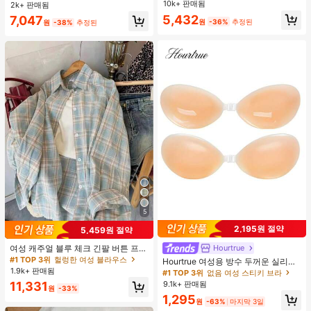
맨틱 달콤 귀여운 섹시 캐미솔 & 반바
10k+ 판매됨
2k+ 판매됨
지 베이비돌 잠옷 세트 투피스 나이트
5,432
7,047
세트 섹시 잠옷 세트 여성용 잠옷 롬퍼
원
-36%
추정된
원
-38%
추정된
투피스 잠옷 세트 여성용 잠옷 세트 도
트 잠옷 세트 잠옷 반바지 세트 투피스
잠옷 세트 여성용 여름 세트 도트 반바
지 세트 여성용 잠옷 세트 반바지 잠옷
세트 여성용 투피스 여름 라운지 세트
5
2,195원 절약
5,459원 절약
여성 캐주얼 블루 체크 긴팔 버튼 프론
Hourtrue
트 폴리에스터 셔츠, 레귤러 핏, 봄 의
#1 TOP 3위
헐렁한 여성 블라우스
Hourtrue 여성용 방수 두꺼운 실리콘
류, 편안한 스타일
1.9k+ 판매됨
가슴 페탈, 작은 가슴 리프트업 & 푸시
#1 TOP 3위
없음 여성 스티키 브라
인용, 웨딩 촬영 및 들러리용
9.1k+ 판매됨
11,331
원
-33%
1,295
원
-63%
마지막 3일