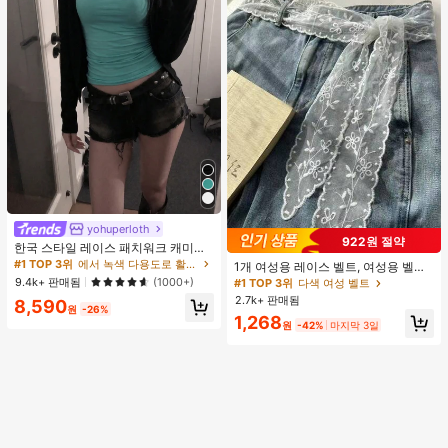
yohuperloth
#1 TOP 3위
에서 녹색 다용도로 활용 가능한 데일리 탑
922원 절약
거의 매진!
한국 스타일 레이스 패치워크 캐미솔
탱크 탑, Y2K 에스테틱, 스트리트웨어
#1 TOP 3위
#1 TOP 3위
에서 녹색 다용도로 활용 가능한 데일리 탑
에서 녹색 다용도로 활용 가능한 데일리 탑
1개 여성용 레이스 벨트, 여성용 벨트,
캐주얼 여름
다기능 바지 액세서리, 스카프 또는 벨
거의 매진!
거의 매진!
9.4k+ 판매됨
(1000+)
#1 TOP 3위
다색 여성 벨트
트로 사용 가능, 패션 긴 레이스 벨트
2.7k+ 판매됨
#1 TOP 3위
에서 녹색 다용도로 활용 가능한 데일리 탑
8,590
스카프, 플로럴 레이스 트림 스카프,
원
-26%
거의 매진!
1,268
레이스 헤드밴드 헤드스카프 넥 스카
원
-42%
마지막 3일
프 헤드밴드, 경량 자수 레이스 스카
프, 우아한 레이스 허리 장식, 여성용
액세서리