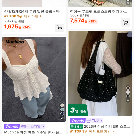
9
4개/12개/24개 투명 밑단 클립 - 바지
여성용 루즈핏 드로스트링 허리 와이
밑단 끌림 방지를 위한 심리스 무봉제
드 레그 팬츠, 가벼운 통기성 캐주얼
500+ 판매됨
#2 TOP 3위
에서 마개
조절기, 의류 수선 및 깔끔한 바지 길
바지, 밀리터리 그린, 여름 봄, 보헤미
7,574
2.4k+ 판매됨
원
-28%
이 맞춤을 위한 숨겨진 밑단 조절 클립
안 시크
1,675
원
-24%
(랜덤 색상)
6
21
TUU
2026년 신상 미니멀리스트
#한국 스타일
국내배송
도트 캔버스 토트백, 대용량 캐주얼 다
#1 TOP 3위
에서 모던 가방
Muchica 여성 여름 캐주얼 휴가 솔리