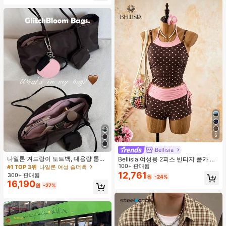
6
Bellisia
나일론 겨드랑이 토트백, 대용량 통근
Bellisia 여성용 2피스 빈티지 폴카 도
숄더백, 작은 메이크업 백 포함, 펜던
트 프린트 스파게티 스트랩 탱크 탑 및
100+ 판매됨
#1 TOP 3위
나일론 여성 숄더백
트 미포함, 가벼운 일상 핸드백 (펜던
드로스트링 반바지 비키니 세트, 여름
12,761
300+ 판매됨
원
-24%
트 미포함)
해변 휴가에 적합
16,190
원
-27%