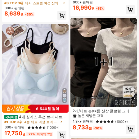
용도 통근 숄더 핸드백
드 컬러 자카드 스위트하트 넥 러치 드
900+ 판매됨
#3 TOP 3위
에서 스트랩 여성 상의, 블라우스 & 티
로스트링 베이비돌 탑
16,990
300+ 판매됨
원
-15%
8,639
원
-30%
#2 TOP 3위
에서 오래 지속되는 여성 상의, 블라우스 & 티
9
높은 재방문 고객
6,540원 절약
#2 TOP 3위
#2 TOP 3위
에서 오래 지속되는 여성 상의, 블라우스 & 티
에서 오래 지속되는 여성 상의, 블라우스 & 티
2개/세트 봄/여름 신상 플로럴 그레이
+ 블랙 반팔 티셔츠, 여성 슬림핏 솔리
높은 재방문 고객
높은 재방문 고객
4개 심리스 무선 브라 세트,
국내배송
드 컬러 언더셔츠 캐주얼
작은 가슴 보정, 초박형 통기성 아이스
#2 TOP 3위
에서 오래 지속되는 여성 상의, 블라우스 & 티
1.9k+ 판매됨
(1000+)
#1 TOP 3위
4종 세트 여성 브라 & 브랄렛
실크 섹시 편안한 백리스 란제리 브라,
8,733
높은 재방문 고객
600+ 판매됨
(1000+)
원
-30%
조절 가능
17,750
원
-27%
마지막 2일