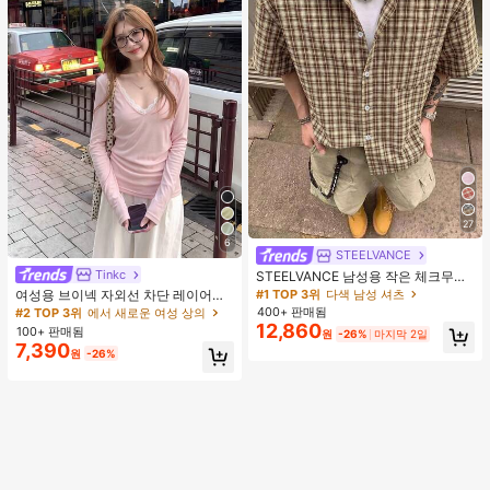
27
6
STEELVANCE
Tinkc
#2 TOP 3위
에서 새로운 여성 상의
STEELVANCE 남성용 작은 체크무늬
반팔 셔츠, 단일 포켓 클래식 스타일,
높은 재방문 고객
#1 TOP 3위
다색 남성 셔츠
여성용 브이넥 자외선 차단 레이어링
격식 또는 캐주얼한 경우, 휴가, 식사,
다용도 긴팔 티셔츠 탑, 봄/여름 핑크
400+ 판매됨
#2 TOP 3위
#2 TOP 3위
에서 새로운 여성 상의
에서 새로운 여성 상의
사무실, 캐주얼 홈웨어에 적합, 다용
12,860
100+ 판매됨
높은 재방문 고객
높은 재방문 고객
원
-26%
마지막 2일
도, 편안한 원단 셔츠, 자신에게 입거
7,390
#2 TOP 3위
에서 새로운 여성 상의
나 선물하기에 좋습니다
원
-26%
높은 재방문 고객