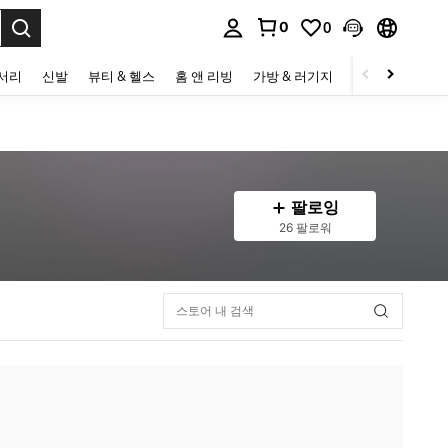
0
0
to select.
세서리
신발
뷰티 & 헬스
홈 앤 리빙
가방 & 러기지
스포츠 & 아웃
팔로잉
26 팔로워