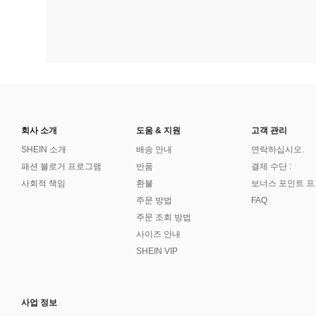
회사 소개
도움 & 지원
고객 관리
SHEIN 소개
배송 안내
연락하십시오.
패션 블로거 프로그램
반품
결제 수단 :
사회적 책임
환불
보너스 포인트 
주문 방법
FAQ
주문 조회 방법
사이즈 안내
SHEIN VIP
사업 정보