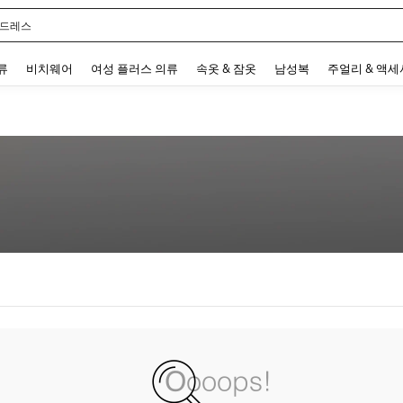
 드레스
 and down arrow keys to navigate search 최근 검색어 and 검색 후 발견. Press Enter 
류
비치웨어
여성 플러스 의류
속옷 & 잠옷
남성복
주얼리 & 액