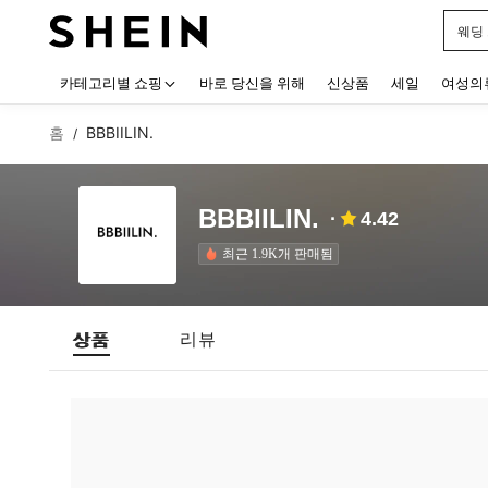
웨딩
Use up
카테고리별 쇼핑
바로 당신을 위해
신상품
세일
여성의
홈
BBBIILIN.
/
BBBIILIN.
4.42
최근 1.9K개 판매됨
상품
리뷰