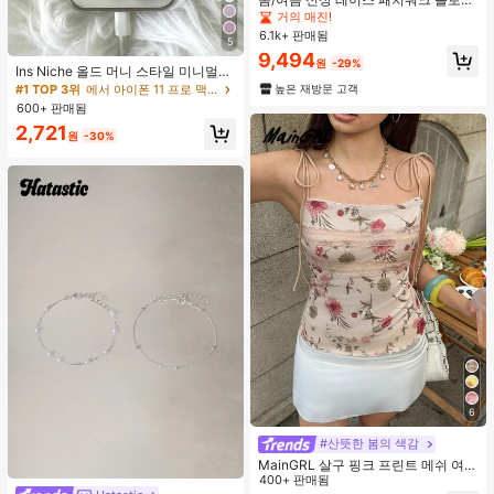
트림 소프트 니트 가디건 경량 재킷 탑
거의 매진!
여성용 화이트, 에스테틱
6.1k+ 판매됨
5
9,494
원
-29%
Ins Niche 올드 머니 스타일 미니멀리
스트 영국식 전기 도금 실버 엣지 풀
높은 재방문 고객
#1 TOP 3위
에서 아이폰 11 프로 맥스 패션 폰 케이스
커버리지 휴대폰 케이스, 아이폰 16 프
600+ 판매됨
로 맥스, 애플 17 프로 맥스, 1/3/12/11,
2,721
14 프로 호환 (태그 없음)
원
-30%
6
#산뜻한 봄의 색감
MainGRL 살구 핑크 프린트 메쉬 여성
캐미솔
400+ 판매됨