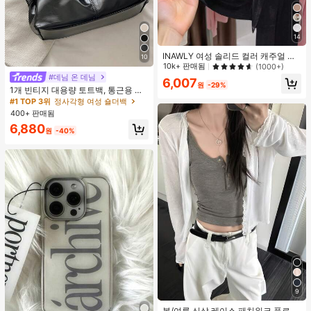
14
INAWLY 여성 솔리드 컬러 캐주얼 얇
10
은 가디건, 봄/여름
10k+ 판매됨
(1000+)
#데님 온 데님
#1 TOP 3위
정사각형 여성 숄더백
6,007
원
-29%
거의 매진!
1개 빈티지 대용량 토트백, 통근용 오
버사이즈 겨드랑이 가방, 패션 오토바
#1 TOP 3위
#1 TOP 3위
정사각형 여성 숄더백
정사각형 여성 숄더백
이 가방, PU 솔리드 컬러 오일 왁스 가
400+ 판매됨
거의 매진!
거의 매진!
죽, 스트랩 장식, 지퍼 잠금, 직장/학
#1 TOP 3위
정사각형 여성 숄더백
6,880
교/여행/선물용 여성 숄더백, 일상 사
원
-40%
거의 매진!
용을 위한 최고의 선택
9
봄/여름 신상 레이스 패치워크 플로럴