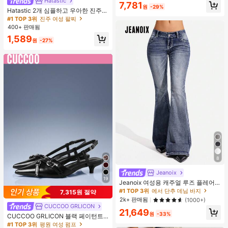
Hatastic
#1 TOP 3위
진주 여성 팔찌
7,781
원
-29%
거의 매진!
Hatastic 2개 심플하고 우아한 진주
팔찌 여성용, 다용도 (진주 수량 랜덤
#1 TOP 3위
#1 TOP 3위
진주 여성 팔찌
진주 여성 팔찌
선택) 개학
400+ 판매됨
거의 매진!
거의 매진!
#1 TOP 3위
진주 여성 팔찌
1,589
원
-27%
거의 매진!
8
Jeanoix
19
Jeanoix 여성용 캐주얼 루즈 플레어
레그 로우웨이스트 청바지
#1 TOP 3위
에서 단추 데님 바지
7,315원 절약
2k+ 판매됨
(1000+)
CUCCOO GRLICON
21,649
원
-33%
CUCCOO GRLICON 블랙 페이턴트
가죽 뾰족한 토 메탈 크리스크로스 스
#1 TOP 3위
평원 여성 펌프