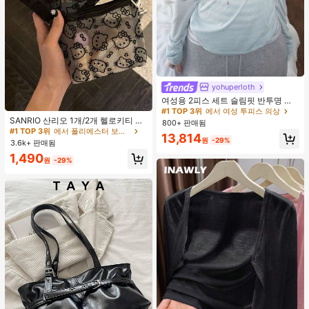
yohuperloth
#1 TOP 3위
에서 여성 투피스 의상
거의 매진!
여성용 2피스 세트 슬림핏 반투명 스
#1 TOP 3위
에서 폴리에스터 보관 가방
파게티 스트랩 스트라이프 캐미솔 탑
#1 TOP 3위
#1 TOP 3위
에서 여성 투피스 의상
에서 여성 투피스 의상
거의 매진!
우아한
SANRIO 산리오 1개/2개 헬로키티 패
800+ 판매됨
거의 매진!
거의 매진!
턴 블랙 메쉬 메이크업 백, 작은 뼈 참
#1 TOP 3위
#1 TOP 3위
에서 폴리에스터 보관 가방
에서 폴리에스터 보관 가방
#1 TOP 3위
에서 여성 투피스 의상
13,814
장식 포함. 충전 케이블 보관용 또는
원
-29%
3.6k+ 판매됨
거의 매진!
거의 매진!
거의 매진!
야외 핸드백으로 사용 가능. 휴대용 대
#1 TOP 3위
에서 폴리에스터 보관 가방
1,490
용량 메이크업 백으로 달콤하고 패셔
원
-29%
거의 매진!
너블한 여성용 폴리에스터 여행용 세
면도구 가방, 여행 및 일상 사용 필수
품. 안전한 지퍼가 있는 일상 메이크업
수납 가방.