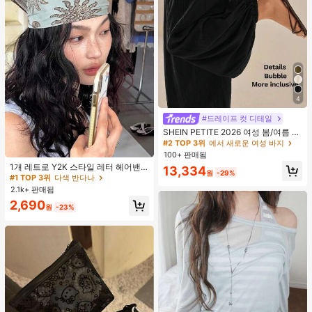
4
#드레이프 컷 디테일
#2 TOP 3위
에서 새로운 여성 바지
거의 매진!
SHEIN PETITE 2026 여성 봄/여름 리
조트 컬렉션: 우아한 올리브 그린 루즈
#2 TOP 3위
#2 TOP 3위
에서 새로운 여성 바지
에서 새로운 여성 바지
핏 벨보텀 팬츠.
#1 TOP 3위
다색 반다나
100+ 판매됨
거의 매진!
거의 매진!
거의 매진!
1개 레트로 Y2K 스타일 레터 헤어밴
#2 TOP 3위
에서 새로운 여성 바지
13,334
원
-29%
드, 스트리트 패션 다용도 헤어 스카프
#1 TOP 3위
#1 TOP 3위
다색 반다나
다색 반다나
거의 매진!
여성용 여름 헤어 액세서리 여성 반다
2.1k+ 판매됨
거의 매진!
거의 매진!
나
#1 TOP 3위
다색 반다나
2,690
원
-23%
거의 매진!