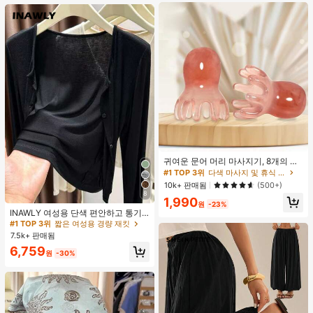
귀여운 문어 머리 마사지기, 8개의 촉
수, 머리 마사지기, 괄사 페이셜 도구,
#1 TOP 3위
다색 마사지 및 휴식 도구
머리 & 몸 이완, 독특한 마사지 포인
10k+ 판매됨
(500+)
트, 수동 딥 티슈 마사지 도구, 학교, 개
8
#1 TOP 3위
짧은 여성용 경량 재킷
1,990
학, 여행, 여행 필수품, 가정 필수품, 스
원
-23%
파, 마사지 도구, 마사지
거의 매진!
INAWLY 여성용 단색 편안하고 통기
성 좋은 긴 소매 앞면 버튼 캐주얼 다
#1 TOP 3위
#1 TOP 3위
짧은 여성용 경량 재킷
짧은 여성용 경량 재킷
용도 얇은 가디건
7.5k+ 판매됨
거의 매진!
거의 매진!
#1 TOP 3위
짧은 여성용 경량 재킷
6,759
원
-30%
거의 매진!