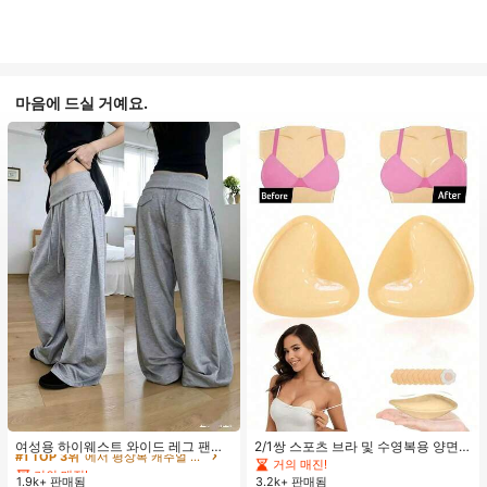
마음에 드실 거예요.
#1 TOP 3위
에서 평상복 캐주얼 바지
거의 매진!
#1 TOP 3위
#1 TOP 3위
에서 평상복 캐주얼 바지
에서 평상복 캐주얼 바지
여성용 하이웨스트 와이드 레그 팬츠,
2/1쌍 스포츠 브라 및 수영복용 양면
봄 드로스트링 루즈 롱 팬츠, 레이지
접착 브라 패드
거의 매진!
거의 매진!
거의 매진!
릴랙스드 스타일 그레이
1.9k+ 판매됨
3.2k+ 판매됨
#1 TOP 3위
에서 평상복 캐주얼 바지