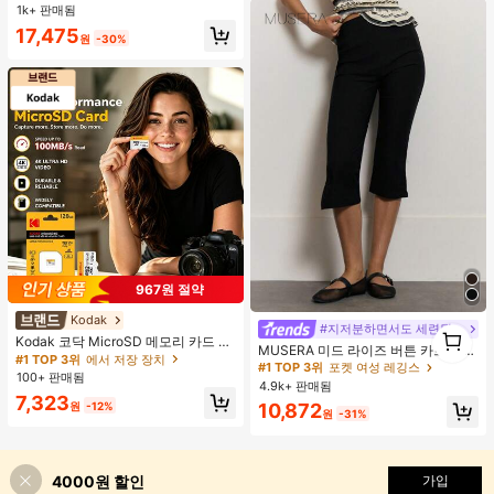
트랩 더블 버클 장식 키튼 힐 뮬 슈즈,
1k+ 판매됨
쿨 걸즈를 위한 오토바이 스타일, 봄/
17,475
여름, 휴가, 여행, 2000년대 스타일에
원
-30%
적합
967원 절약
Kodak
#지저분하면서도 세련된 스타일
1
Kodak 코닥 MicroSD 메모리 카드 16
1
MUSERA 미드 라이즈 버튼 카프리 레
GB 32GB 64GB 128GB 256GB, Clas
#1 TOP 3위
에서 저장 장치
깅스 여름 휴가 Y2k 우아한 귀여운 캐
#1 TOP 3위
포켓 여성 레깅스
s 10 U3 V30 A1 고속 TF 플래시 카
100+ 판매됨
주얼 섹시 컬렉티브 개학 바지 봄 비즈
4.9k+ 판매됨
드, 100MB/S 읽기 속도, 4K Ultra HD
니스
7,323
비디오 녹화 저장 카드, 휴대폰, 카메
원
-12%
10,872
원
-31%
라, 드론, 블랙박스, 보안 카메라 및 게
임 콘솔에 적합
4000원 할인
가입