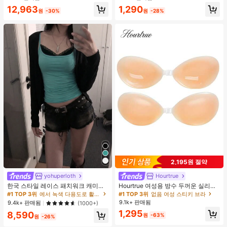
거의 매진!
12,963
1,290
원
-30%
원
-28%
2,195원 절약
yohuperloth
Hourtrue
한국 스타일 레이스 패치워크 캐미솔
Hourtrue 여성용 방수 두꺼운 실리콘
탱크 탑, Y2K 에스테틱, 스트리트웨어
가슴 페탈, 작은 가슴 리프트업 & 푸시
#1 TOP 3위
에서 녹색 다용도로 활용 가능한 데일리 탑
#1 TOP 3위
없음 여성 스티키 브라
캐주얼 여름
인용, 웨딩 촬영 및 들러리용
9.1k+ 판매됨
9.4k+ 판매됨
(1000+)
1,295
8,590
원
-63%
원
-26%