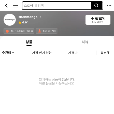
스토어 내 검색
shenmengsi
팔로잉
540 팔로워
4.91
최근 3.4K개 판매됨
501 재구매
상품
리뷰
추천템
가장 인기 있는
가격
필터
일치하는 상품이 없습니다.
다른 옵션을 사용하십시오.