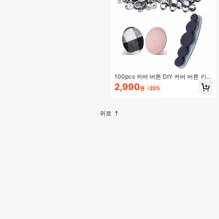
100pcs 커버 버튼 DIY 커버 버튼 키트
- 도구, 준아, 커버 및 성형으로 사용자
2,990
원
-23%
정의 버튼 만들기, 나만의 패션 버튼
제작
위로