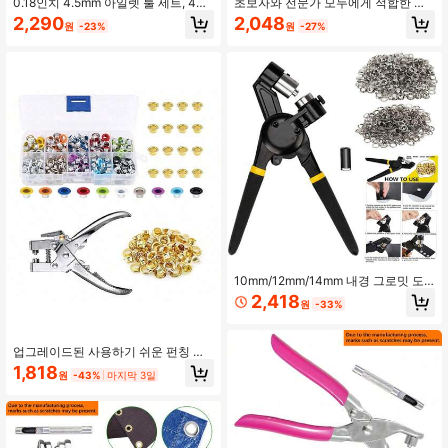
0.18인치 4.5mm 아일렛 툴 세트, 400
초보자와 전문가 모두에게 적합한 전
개 금속 아일렛 및 펀처 포함, 휴대용
문 진주 인레이 기계 업그레이드 금속
2,290
2,048
원
-23%
원
-27%
수동 아일렛 프레스 키트, 가죽/벨트/
비즈 설정 도구, DIY 핸드메이드 주얼
원단에 적합
리 제작용
10mm/12mm/14mm 내경 그로밋 도
구 키트 휴대용 구멍 펀치 플라이어 휴
2,418
원
-33%
대용 아일렛 리벳 핸드 머신 수동 펀처
100개 그로밋 포함
업그레이드된 사용하기 쉬운 펀칭 플
라이어, 400개 3/16인치 금속 아일렛
1,818
원
-43%
마지막 3일
포함, 아일렛 펀칭 도구 포함, 가죽 벨
트, 종이에 적합