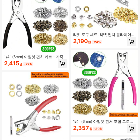
리벳 도구 세트, 리벳 펀치 플라이어
및 4.5mm(내경) 금속 리벳 포함, 가죽
2,190
원
-24%
벨트, 신발, 의류, 공예품 등에 적합.
1/4" (6mm) 아일렛 펀치 키트 - 가죽
태그, 종이 공예, 라벨, 선물 가방 & DI
2,415
원
-27%
Y 액세서리에 이상적
1/4" (6mm) 아일렛 펀처 포함 그로밋
세팅 툴 – 가죽 태그, 스크랩북, 라벨,
2,357
원
-30%
선물 가방 & 수공예품용