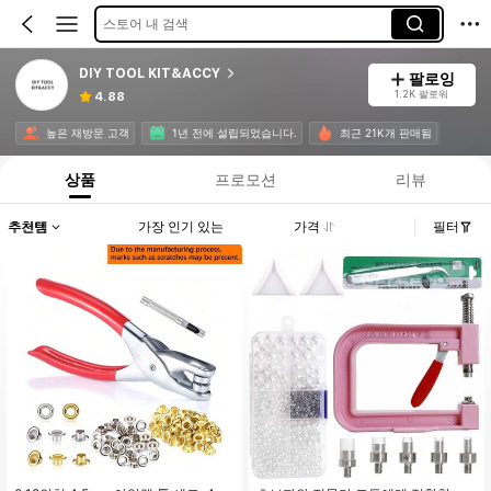
스토어 내 검색
DIY TOOL KIT&ACCY
팔로잉
1.2K 팔로워
4.88
높은 재방문 고객
1년 전에 설립되었습니다.
최근 21K개 판매됨
상품
프로모션
리뷰
추천템
가장 인기 있는
가격
필터