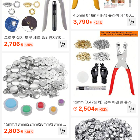
4.5mm 0.18in (내경) 플라이어 100개
실버/골드 아일렛 + 펀치 / 플라이어 2
3,790
원
-24%
00개 아일렛 + 펀치, 가죽 벨트, 신발,
직물, 수공예품에 적합
그로밋 설치 도구 세트 3/8 인치/10m
m 그로밋 키트 그로밋 펀칭 도구 타포
2,706
원
-25%
린, 직물, 배너, 캔버스, 가죽, 텐트, 비
닐에 적합한 펀칭 및 프레스용
12mm (0.47인치) 금속 아일렛 플라이
어 세트 - 가방, 가죽 제품, 신발, 모자,
2,504
원
-32%
텐트 및 광고 배너에 적합
15mm/18mm/22mm/28mm/38mm 4
0세트 버튼 재봉 커버 버튼 키트 도구
2,803
원
-28%
포함 DIY 패브릭 커버 버튼 버클 제작
도구 버클 베이스 포함