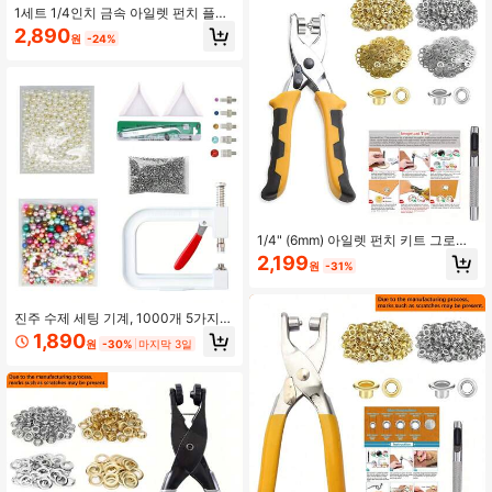
1세트 1/4인치 금속 아일렛 펀치 플라
이어 키트, 100개 금속 아일렛 포함,
2,890
원
-24%
가죽, 의류, 벨트용 아일렛 펀치 도구
세트
1/4" (6mm) 아일렛 펀치 키트 그로밋
플라이어 포함 – 가죽 태그, 종이 공예,
2,199
원
-31%
라벨, 선물 가방 & 수제 액세서리용
진주 수제 세팅 기계, 1000개 5가지
사이즈의 라운드 진주 비즈 리벳 스터
1,890
원
-30%
마지막 3일
드가 포함된 비즈 리벳 고정 기계 모
자/신발/의류/가방용