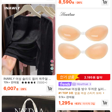
8,590
원
-26%
14
2,195원 절약
INAWLY 여성 솔리드 컬러 캐주얼 얇
은 가디건, 봄/여름
10k+ 판매됨
(1000+)
Hourtrue
6,007
Hourtrue 여성용 방수 두꺼운 실리콘
원
-29%
가슴 페탈, 작은 가슴 리프트업 & 푸시
#1 TOP 3위
없음 여성 스티키 브라
인용, 웨딩 촬영 및 들러리용
9.1k+ 판매됨
1,295
원
-63%
마지막 3일