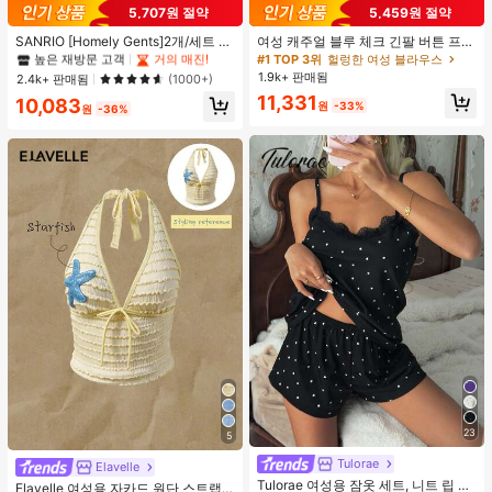
#1 TOP 3위
프라이드 월 여성 파자마 세트
5,707원 절약
5,459원 절약
높은 재방문 고객
거의 매진!
#1 TOP 3위
#1 TOP 3위
프라이드 월 여성 파자마 세트
프라이드 월 여성 파자마 세트
SANRIO [Homely Gents]2개/세트 여
여성 캐주얼 블루 체크 긴팔 버튼 프론
성 프린트 라펠 반팔 버튼 포켓 상의
트 폴리에스터 셔츠, 레귤러 핏, 봄 의
높은 재방문 고객
높은 재방문 고객
거의 매진!
거의 매진!
#1 TOP 3위
헐렁한 여성 블라우스
및 보우 반바지 잠옷 세트, 캐주얼 홈
류, 편안한 스타일
1.9k+ 판매됨
#1 TOP 3위
프라이드 월 여성 파자마 세트
2.4k+ 판매됨
(1000+)
웨어, 봄/여름에 적합
높은 재방문 고객
거의 매진!
11,331
10,083
원
-33%
원
-36%
23
5
Tulorae
Elavelle
Tulorae 여성용 잠옷 세트, 니트 립 원
Elavelle 여성용 자카드 원단 스트랩