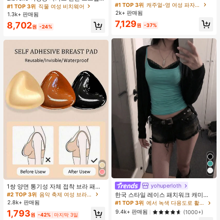
단, 하트 프린트 대비 레이스 트림, 로
#1 TOP 3위
캐주얼-영 여성 파자마 세트
불가사리 장식 홀터 탑, 봄/여름에 적
#1 TOP 3위
직물 여성 비치웨어
맨틱 달콤 귀여운 섹시 캐미솔 & 반바
합 (탑만 포함, 반바지 미포함)
2k+ 판매됨
1.3k+ 판매됨
지 베이비돌 잠옷 세트 투피스 나이트
7,129
8,702
세트 섹시 잠옷 세트 여성용 잠옷 롬퍼
원
-37%
원
-24%
투피스 잠옷 세트 여성용 잠옷 세트 도
트 잠옷 세트 잠옷 반바지 세트 투피스
잠옷 세트 여성용 여름 세트 도트 반바
지 세트 여성용 잠옷 세트 반바지 잠옷
세트 여성용 투피스 여름 라운지 세트
yohuperloth
1쌍 양면 통기성 자체 접착 브라 패드,
두꺼워진 삼각형 푸쉬업 디자인, 재사
#2 TOP 3위
음악 축제 여성 브라 액세서리
한국 스타일 레이스 패치워크 캐미솔
용 가능, 보이지 않는 비키니 브라 삽
탱크 탑, Y2K 에스테틱, 스트리트웨어
2.8k+ 판매됨
#1 TOP 3위
에서 녹색 다용도로 활용 가능한 데일리 탑
입물, 수영에 적합
캐주얼 여름
9.4k+ 판매됨
1,793
(1000+)
원
-42%
마지막 3일