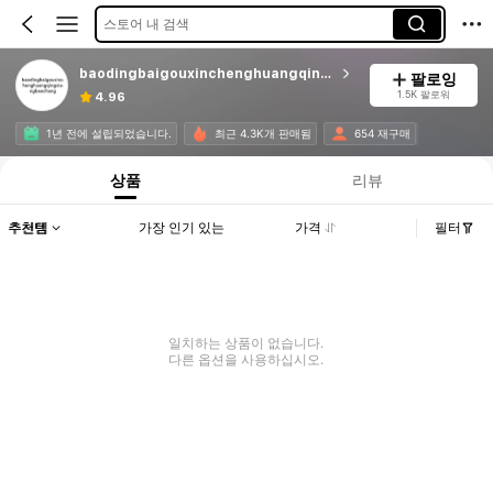
스토어 내 검색
baodingbaigouxinchenghuangqingxiangbaochang
팔로잉
1.5K 팔로워
4.96
1년 전에 설립되었습니다.
최근 4.3K개 판매됨
654 재구매
상품
리뷰
추천템
가장 인기 있는
가격
필터
일치하는 상품이 없습니다.
다른 옵션을 사용하십시오.