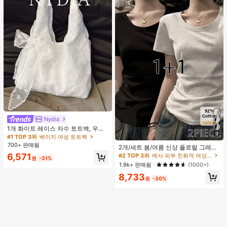
Nydia
#1 TOP 3위
베이지 여성 토트백
거의 매진!
1개 화이트 레이스 자수 토트백, 우아
9
한 리본 숄더백, 로맨틱 대용량 여성
#1 TOP 3위
#1 TOP 3위
베이지 여성 토트백
베이지 여성 토트백
#2 TOP 3위
에서 피부 친화적 여성 상의, 블라우스 & 티
데일리 쇼핑 여행 핸드백
700+ 판매됨
거의 매진!
거의 매진!
높은 재방문 고객
2개/세트 봄/여름 신상 플로럴 그레이
+ 블랙 반팔 티셔츠, 여성 슬림핏 솔리
#1 TOP 3위
베이지 여성 토트백
6,571
#2 TOP 3위
#2 TOP 3위
에서 피부 친화적 여성 상의, 블라우스 & 티
에서 피부 친화적 여성 상의, 블라우스 & 티
원
-31%
드 컬러 언더셔츠 캐주얼
거의 매진!
높은 재방문 고객
높은 재방문 고객
1.9k+ 판매됨
(1000+)
#2 TOP 3위
에서 피부 친화적 여성 상의, 블라우스 & 티
8,733
원
-30%
높은 재방문 고객