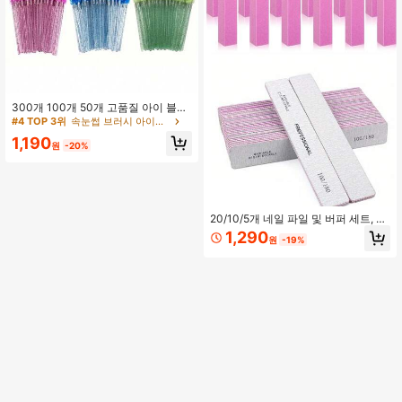
300개 100개 50개 고품질 아이 블랙
브러시 - 부드럽고 온화하며 정밀한
#4 TOP 3위
속눈썹 브러시 아이브러쉬
속눈썹 연장, 눈썹 및 메이크업 브러
1,190
시, 일반 피부에 적합 - 무향, ABS 플
원
-20%
라스틱 로드, 팜 브러시 디자인, 사용
하기 쉬움 - 엄마의 아이 메이크업 세
트
20/10/5개 네일 파일 및 버퍼 세트, 12
0그릿 버퍼 블록 및 100/180그릿 네
1,290
원
-19%
일 파일 포함 전문 매니큐어 도구 키트