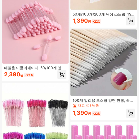
50개/100개/200개 왁싱 스트립, 19.5
cm, 제모 액세서리, 뷰티 제품 및 액세
1,390
원
-22%
서리, 이발소 뷰티 여행 필수품
네일용 어플리케이터, 50/100개 양면
아이섀도우 스펀지 어플리케이터 메
2,390
원
-23%
이크업 브러시 네일 파우더 어플리케
이터 일회용 네일 브러시 박스 포함,
네일 살롱 용품 (50개-핑크)
100개 일회용 초소형 양면 면봉, 속눈
썹 연장 접착제 제거용 무린트 마이크
재고 4개 남음
로 브러시
1,390
원
-22%