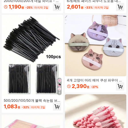
2000/1000/200개 네일 와이프 - 전
6개/세트 페이스 파우더 도포용 대형
문가용 보푸라기 없는 네일 폴리쉬 리
파우더 퍼프 (7.5cm), 메이크업, 저렴
1,190
2,601
원
-25%
마지막 2일
원
-33%
마지막 2일
무버 패드, UV 젤 클렌징 티슈, 무향 매
한, 방 장식, 화장대, 여행, 침실, 메이
니큐어 준비 및 마무리 네일 아트 클리
크업 액세서리, 퍼프, 메이크업 블렌
닝 도구 네일 네일 용품 네일 용품
더, 파우더 퍼프, 메이크업 스펀지, 저
렴한, 스타킹 스터퍼, 메이크업, 메이
크업 도구, 저렴한 물건, 선물, 여성용
선물, 크리스마스 선물, 경품, 여행, 저
렴한 물건, 여행 필수품
4개 고양이 머리 에어 쿠션 파우더 퍼
프 건식/습식 이중 사용 리퀴드 파운데
2,390
원
-27%
이션 화장품 파우더를 먹지 않는 뷰티
스펀지 부드러운 메이크업 도구, 메이
6
크업, 저렴한, 방 장식, 화장대, 여행,
침실, 메이크업 액세서리, 퍼프, 메이
500/200/100/50개 블랙 속눈썹 브러
크업 블렌더, 파우더 퍼프, 메이크업
시 마스카라 브러시 헤드 속눈썹 눈썹
1,083
원
-32%
마지막 2일
스펀지, 저렴한, 스타킹 스터퍼, 메이
빗 미니 메이크업 브러시
크업, 메이크업 도구, 저렴한 물건, 선
물, 여성용 선물, 크리스마스 선물, 경
품, 여행, 저렴한 물건, 여행 필수품