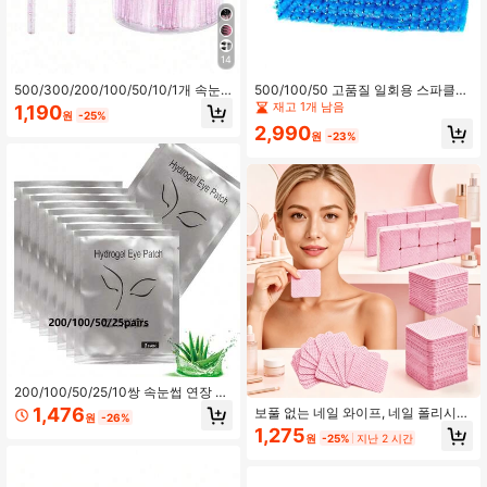
14
500/300/200/100/50/10/1개 속눈
500/100/50 고품질 일회용 스파클링
썹 브러시, 용기 포함 마스카라 완드,
크리스탈 속눈썹 브러쉬 - 부드럽고
재고 1개 남음
1,190
원
-25%
구부러지는 눈썹 스풀리, 속눈썹 연장
섬세하며 정밀한 속눈썹 연장, 눈썹 및
2,990
용 속눈썹 브러시, 눈썹 스풀리, 피마
메이크업 브러쉬, 일반 피부에 적합 -
원
-23%
자유 브러시 (모든 SKU가 병에 들어있
무취, ABS 플라스틱 스틱, 팜 브러쉬
지는 않음) (다양한 색상 선택 가능)
디자인, 사용하기 쉬움 - 엄마의 눈 화
장 세트, 눈썹 브러쉬, 아이섀도우 브
러쉬, 스풀리, 스풀리 브러쉬, 증정품
200/100/50/25/10쌍 속눈썹 연장 아
이 패드 세트, 인조 속눈썹 분리 패드,
1,476
보풀 없는 네일 와이프, 네일 폴리시
원
-26%
상하 속눈썹 분리, 통기성 있는 분리
리무버 패드, 속눈썹 연장 와이프, 부
1,275
아이 패드. 뷰티 메이크업 마스크 세
원
-25%
지난 2 시간
드러운 부직포 아세톤 네일 폴리시 리
트, 아이 패드 및 뷰티 도구에 적합. 가
무버 패드, 네일 준비 및 젤 네일 폴리
정용으로 적합
시 제거용 네일 와이프, 보풀 없는 네