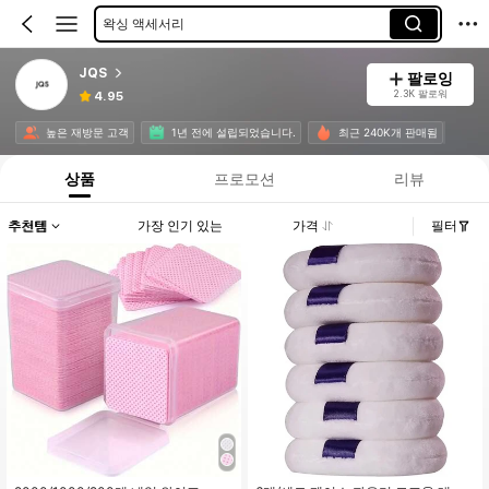
왁싱 액세서리
스타일링 도구
JQS
팔로잉
뷰티 필수 아이템
2.3K 팔로워
4.95
높은 재방문 고객
1년 전에 설립되었습니다.
최근 240K개 판매됨
상품
프로모션
리뷰
추천템
가장 인기 있는
가격
필터