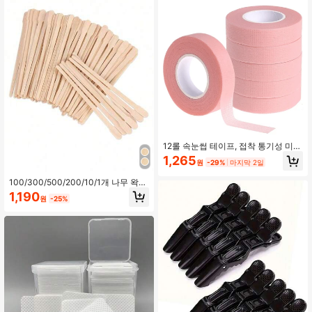
일 젤 와이프, 속눈썹 연장 와이프
12롤 속눈썹 테이프, 접착 통기성 미세
기공 패브릭 테이프, 부직포가 있는 전
1,265
원
-29%
마지막 2일
문 속눈썹 연장 테이프, 여성의 속눈썹
연장 적용을 위한 6/3/1개 다기능 자가
100/300/500/200/10/1개 나무 왁싱
접착 테이프, 피부를 위한 부드럽고 잔
스틱, 8.8cm, 눈썹, 입술, 코 제모에 적
여물이 없는 공정 테이프
1,190
원
-25%
합, 일회용 왁싱 스패튤라, 헤어 케어
제품 및 액세서리, 이발소 뷰티 여행
필수품