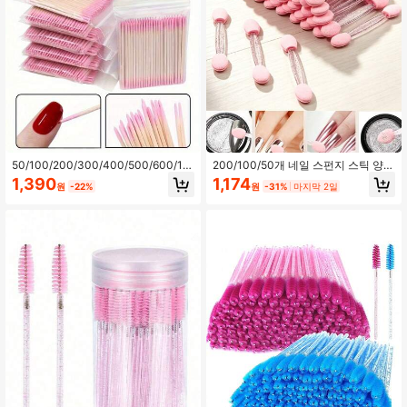
50/100/200/300/400/500/600/10
200/100/50개 네일 스펀지 스틱 양면
00/2000개 양두형 우드 네일 폴리시
스펀지 브러쉬 그라디언트 네일 브러
1,390
1,174
원
-22%
원
-31%
마지막 2일
와이프, 소형 양두형 눈썹 문신 뷰티
쉬 핸드 클립 라인석 브러쉬
툴 와이프, 약 100개/팩 (1/2/3/4/5/6/
10/20팩)