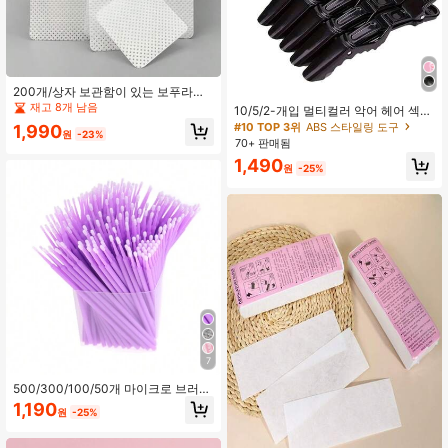
200개/상자 보관함이 있는 보푸라기
없는 네일 클렌징 와이프 - 무향, 뛰어
재고 8개 남음
10/5/2-개입 멀티컬러 악어 헤어 섹셔
난 흡수력의 부드러운 부직포, 속눈썹
닝 클립 - 내구성 있는 미끄럼 방지 그
#10 TOP 3위
ABS 스타일링 도구
1,990
연장 글루 및 매니큐어 리무버에 적합
원
-23%
립, 헤어 염색, 펌, 섹셔닝을 위한 쉬운
70+ 판매됨
스타일링 및 살롱 사용 - 헤어드레서
1,490
와 가정용 사용자를 위한 프리미엄 플
원
-25%
라스틱 악어 클립
7
500/300/100/50개 마이크로 브러
시, 마이크로파이버 소재, 속눈썹 연장
1,190
원
-25%
및 메이크업에 적합 (브러시 헤드 직
경: 2.0mm), 눈썹 브러시, 아이섀도우
브러시 등으로도 사용 가능