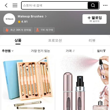
스토어 내 검색
Makeup Brushes
팔로잉
3K 팔로워
4.91
최근 36K개 판매됨
11K 재구매
상품
프로모션
리뷰
추천템
가장 인기 있는
가격
필터