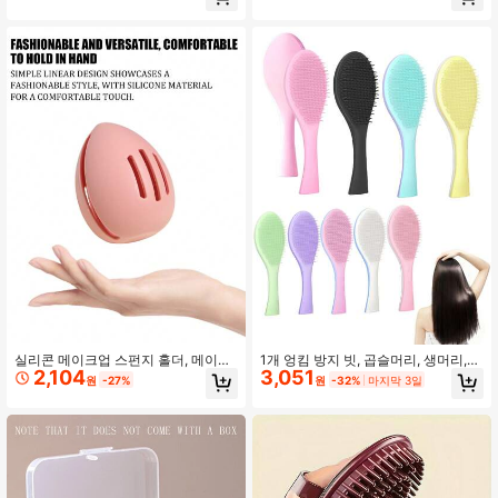
비듬 방지 두피 각질 제거 브러시, 모
가시 제거에 적합 1개 스테인리스 스
발 성장 촉진 두피 마사지 브러시, 건
틸 눈썹 족집게 - 전문 제모 족집게 -
식 & 습식 사용 두피 케어 헤어 브러시,
얼굴 털 및 내성 털 제거, 메이크업, 저
ABS 플라스틱 핸들, 여성용 헤어 액세
렴한, 방 장식, 화장대, 여행, 침실, 메
서리
이크업 액세서리, 족집게, 저렴한, 스
타킹 스터퍼, 메이크업, 메이크업 도
구, 저렴한 물건, 선물, 여성용 선물, 크
리스마스 선물, 경품, 여행, 저렴한 물
건, 여행 필수품
실리콘 메이크업 스펀지 홀더, 메이크
1개 엉킴 방지 빗, 곱슬머리, 생머리,
2,104
3,051
업 스펀지 보관함, 통기성 뷰티 스펀지
젖은 머리 및 건조한 머리에 적합, 여
원
-27%
원
-32%
마지막 3일
블렌더, 통기성 방진 뷰티 스펀지 휴대
성용 헤어 빗, 헤어 액세서리, 모든 모
용 케이스, 메이크업 스펀지 휴대용 용
발 유형을 위한 전문 헤어 스타일링 빗
기, 깨지지 않는 메이크업 스펀지 보관
- 엉킴 방지, 부드럽게 하고 두피 마사
함, 여행에 적합한 메이크업 스펀지 스
지 - 나일론 브리슬, ABS 플라스틱 핸
탠드, 통기성 메이크업 스펀지 보호대,
들
건식/습식 파운데이션 스펀지용 실리
콘 메이크업 블렌더 박스, 방진 여행용