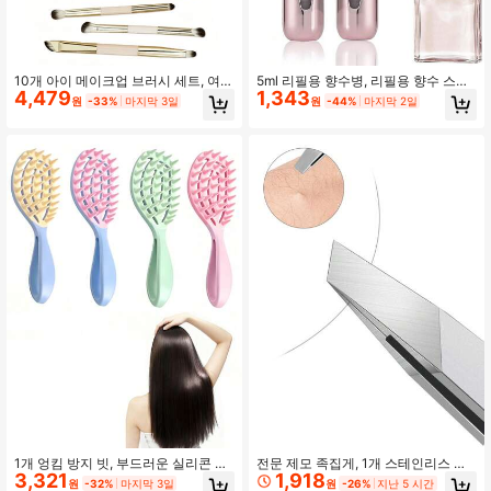
10개 아이 메이크업 브러시 세트, 여행
5ml 리필용 향수병, 리필용 향수 스프
4,479
1,343
용 거울 케이스가 있는 전문 아이섀도
레이 병, 여행용 향수 분무기, 미니 휴
원
-33%
마지막 3일
원
-44%
마지막 2일
우 브러시, 업그레이드 & 기본 브러시
대용 액체 용기, 여행 필수품, 해변 여
모양, 부드러운 비건 브러시, 블렌딩,
행 보관, 개학 시즌, 1개, 화장품, 저렴
셰이딩, 눈썹 아이라이너용
한, 방 장식, 화장대, 여행, 침실, 메이
크업 액세서리, 저렴한, 크리스마스 선
물, 화장품, 메이크업 도구, 저렴한 상
품, 선물, 여성 선물, 크리스마스 선물,
증정품, 여행, 저렴한 물건, 여행 필수
품
1개 엉킴 방지 빗, 부드러운 실리콘 브
전문 제모 족집게, 1개 스테인리스 스
3,321
1,918
리슬이 있는 두피 마사지 샴푸 브러시,
틸 족집게 - 특히 얼굴 털, 내성 털 및
원
-32%
마지막 3일
원
-26%
지난 5 시간