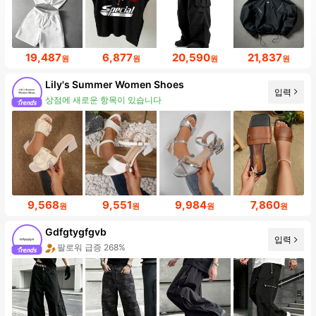
19,487
6,877
20,590
21,837
원
원
원
원
Lily's Summer Women Shoes
입력
팔로워 급증 999%+
9,568
9,551
9,984
7,860
원
원
원
원
Gdfgtygfgvb
입력
7 신규