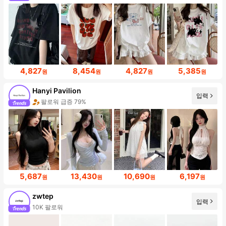
4,827
8,454
4,827
5,385
원
원
원
원
Hanyi Pavilion
입력
팔로워 급증 79%
5,687
13,430
10,690
6,197
원
원
원
원
zwtep
입력
10K 팔로워