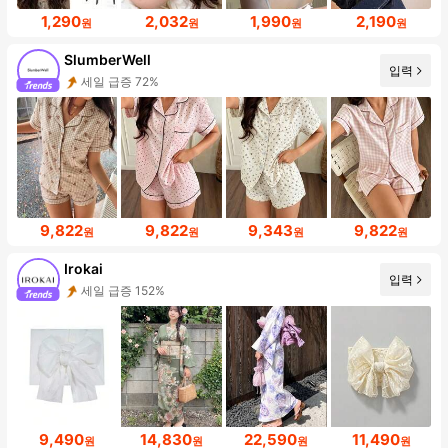
1,290
2,032
1,990
2,190
원
원
원
원
SlumberWell
입력
세일 급증 72%
9,822
9,822
9,343
9,822
원
원
원
원
Irokai
입력
세일 급증 152%
9,490
14,830
22,590
11,490
원
원
원
원