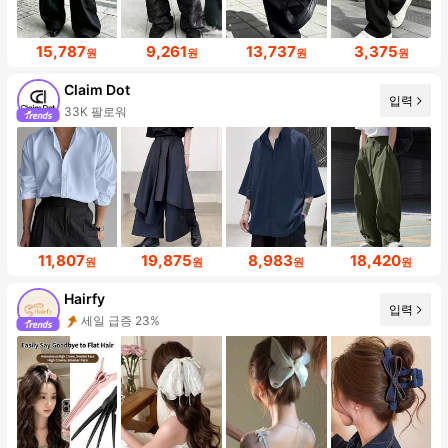
15,787
9,261
13,737
3,375
원
원
원
원
Claim Dot
입력
33K 팔로워
11,807
19,875
8,983
18,420
원
원
원
원
Hairfy
입력
세일 급증 23%