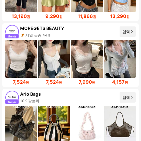
13,190
9,290
11,866
13,290
원
원
원
원
MOREGETS BEAUTY
입력
세일 급증 44%
7,524
7,524
7,990
4,157
원
원
원
원
Arlo Bags
입력
10K 팔로워