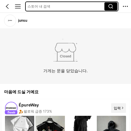
스토어 내 검색
junsu
가게는 문을 닫았습니다.
마음에 드실 거예요
ÉpureWay
입력
세일 급증 779%