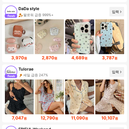
DaDa style
입력
팔로워 급증 999%+
3,970
2,870
4,689
3,787
원
원
원
원
Tulorae
입력
세일 급증 247%
7,047
12,790
11,090
10,107
원
원
원
원