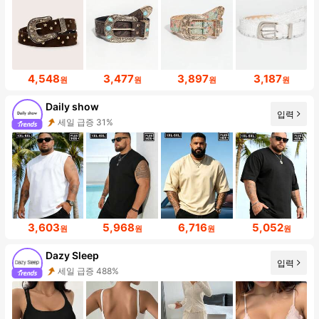
4,548
3,477
3,897
3,187
원
원
원
원
Daily show
입력
세일 급증 31%
3,603
5,968
6,716
5,052
원
원
원
원
Dazy Sleep
입력
세일 급증 488%