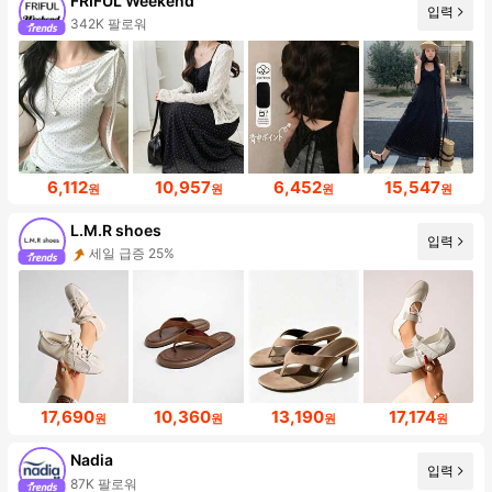
FRIFUL Weekend
입력
342K 팔로워
6,112
10,957
6,452
15,547
원
원
원
원
L.M.R shoes
입력
세일 급증 25%
17,690
10,360
13,190
17,174
원
원
원
원
Nadia
입력
87K 팔로워