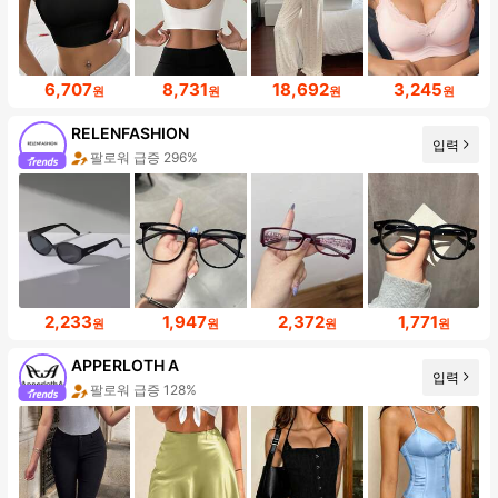
6,707
8,731
18,692
3,245
원
원
원
원
RELENFASHION
입력
팔로워 급증 296%
2,233
1,947
2,372
1,771
원
원
원
원
APPERLOTH A
입력
팔로워 급증 128%