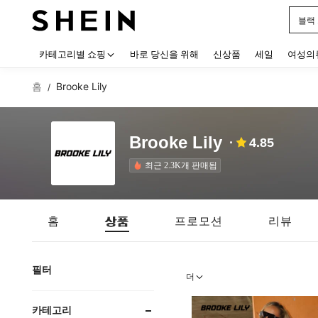
블랙
Use up
카테고리별 쇼핑
바로 당신을 위해
신상품
세일
여성의
홈
Brooke Lily
/
Brooke Lily
4.85
최근 2.3K개 판매됨
홈
상품
프로모션
리뷰
필터
더
카테고리