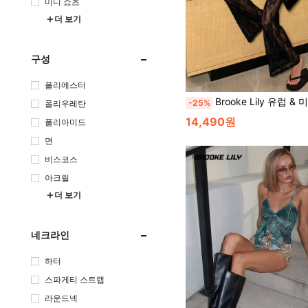
미니 쇼츠
더 보기
구성
폴리에스터
Brooke Lily 유럽 & 미국 스타일 섹시한 아방가르드 레이스 이중 레이어 코르셋 뷔스티에, 피쉬본 
-25%
폴리우레탄
14,490원
폴리아미드
면
비스코스
아크릴
더 보기
네크라인
하터
스파게티 스트랩
라운드넥