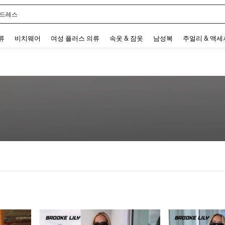
 드레스
 and down arrow keys to navigate search 최근 검색어 and 검색 후 발견. Press Enter 
류
비치웨어
여성 플러스 의류
속옷 & 잠옷
남성복
주얼리 & 액