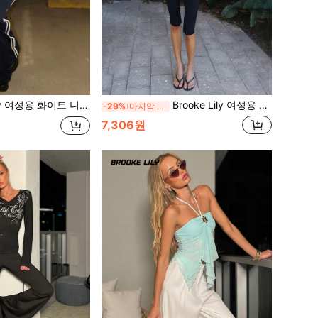
 화이트 니트 루즈핏 원숄더 반팔 티셔츠 캐주얼
Brooke Lily 여성용 신상 스타일리시 버건디 크로코다일 엠보싱 PU 코팅 탄성 스트릿웨어 파티 클럽웨어 출퇴근 데일리 핏 탱크탑, 봄/여름 캐주얼
-29%
마지막 3일
7,306원