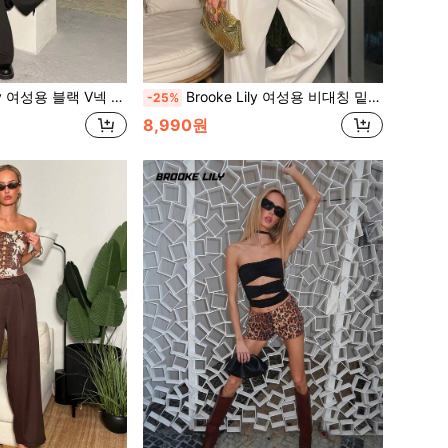
딕 실버 그래픽 프린트, 펑크 록 할로윈 캐주얼 스트리트웨어 Y2K 배디 2000년대 스타일 긴팔 티셔츠
Brooke Lily 여성용 비대칭 밑단 캐미솔, 조개껍질 장식, 해변 휴가, 여름에 적합
-25%
8,990원