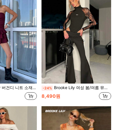
A라인 민소매 미니 튜브탑 러플 드레스, 우아한 여름 파티 드레스
Brooke Lily 여성 봄/여름 뮤직 페스티벌 파티 통기성 메쉬 신축성 바디수트 점프수트, 발렌타인데이
-24%
8,490원