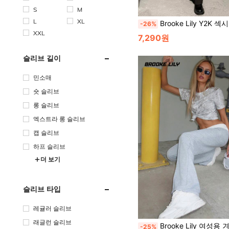
S
M
L
XL
Brooke Lily Y2K 섹시 스트리트웨어 크롭 탑 하트 컷
-26%
XXL
7,290원
슬리브 길이
민소매
숏 슬리브
롱 슬리브
엑스트라 롱 슬리브
캡 슬리브
하프 슬리브
더 보기
슬리브 타입
레귤러 슬리브
래글런 슬리브
Brooke Lily 여성용 겨울 스트리트웨어 외출 캐주얼 등교 빈티지 데일리 웨어 Y2K 골지 니트 화이트 턴
-25%