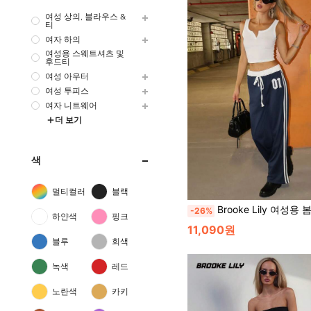
여성 상의, 블라우스 &
티
여자 하의
여성용 스웨트셔츠 및
후드티
여성 아우터
여성 투피스
여자 니트웨어
더 보기
색
멀티컬러
블랙
Brooke Lily 여성용 봄/여름 숫자 프린트 허리밴드 패치워크 캐주얼 스포츠 스트리트 레트로
-26%
하얀색
핑크
11,090원
블루
회색
녹색
레드
노란색
카키