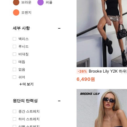
브라운
퍼플
오렌지
세부 사항
백리스
루시드
비대칭
매듭
없음
Brooke Lily Y2K 하위문화 표범 프린트 헴 슬릿
-26%
쉬어
6,490원
더 보기
원단의 탄력성
중간 스트레치
하이 스트레치
살짝 스트레치