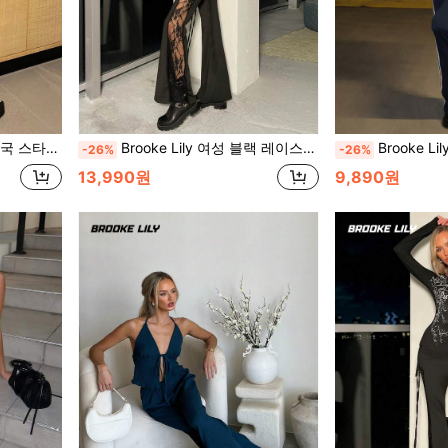
컨투어링, 홀로우 자수 탑, 블랙 여름
Brooke Lily 여성 블랙 레이스 사이드 패널 비치 리조트 섹시 허리 끈 주름잡힌 플레어 팬츠
Brooke Lily 여성용
-26%
-26%
13,990원
9,890원