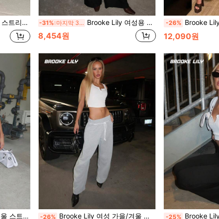
아웃 디자인 블랙 여름용
Brooke Lily 여성용 Y2K 개학 시즌 딥 브이 빈티지 루즈 넥 백리스 스트리트웨어 캐미솔 (튜브 탑 포함) 휴가 캐주얼
Brooke Lily 여성용 레트로 
-31%
마지막 3일
-26%
8,454원
12,090원
다운 트라우저 프렌치 그레이 플레어 팬츠
Brooke Lily 여성 가을/겨울 스트리트웨어 등교 프리피 캐주얼 따뜻하고 편안한 프렌치 그레이 탄성 허리 밴드 곡선 헴 팬츠
Brooke Lily Y2K 
-26%
-25%