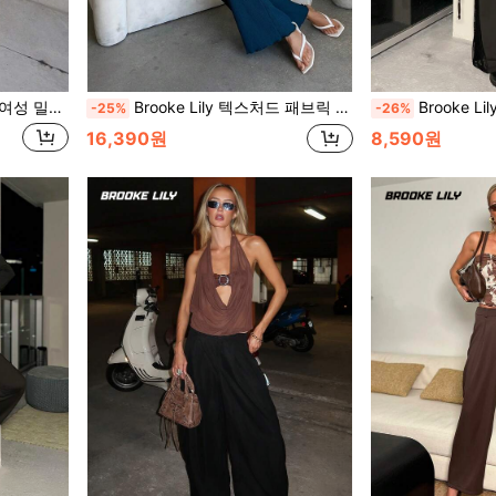
트 비대칭 헴 러플 브이넥 슬림핏 캐미솔 캐주얼
Brooke Lily 텍스처드 패브릭 플리츠 홀터 탑과 루즈 와이드 레그 팬츠 세트 여름 우아한
Brooke Lily 여성용 블랙 V넥 피티드 베이스 레이어, 고
-25%
-26%
16,390원
8,590원