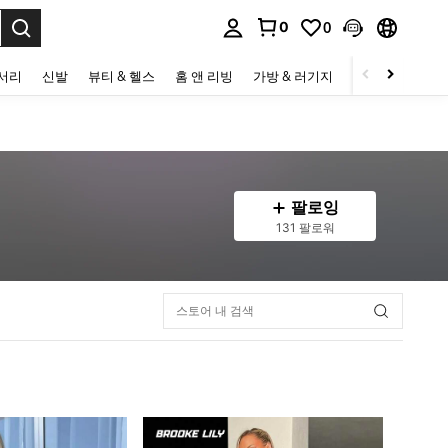
0
0
to select.
세서리
신발
뷰티 & 헬스
홈 앤 리빙
가방 & 러기지
스포츠 & 아웃
팔로잉
131 팔로워