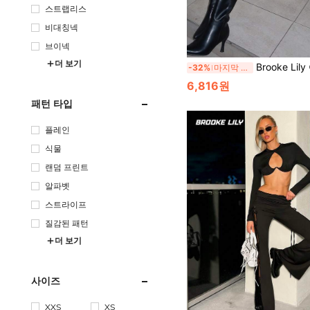
스트랩리스
비대칭넥
브이넥
더 보기
Brooke Lily 여성 밀레니얼 Y2K 섹시 보헤미안 레트로 틸 페이즐리 프린
-32%
마지막 3일
6,816원
패턴 타입
플레인
식물
랜덤 프린트
알파벳
스트라이프
질감된 패턴
더 보기
사이즈
XXS
XS