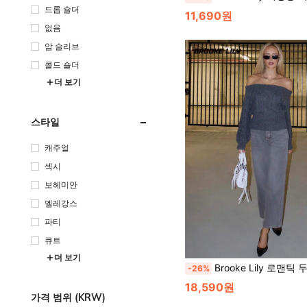
드롭 숄더
11,690원
없음
암 슬리브
콜드 숄더
더 보기
스타일
캐주얼
섹시
보헤미안
엘레강스
파티
큐트
더 보기
Brooke Lily 로맨틱 두꺼운 니트 Z-패턴 딥 플로럴 그레이 오프숄더
-26%
18,590원
가격 범위 (KRW)