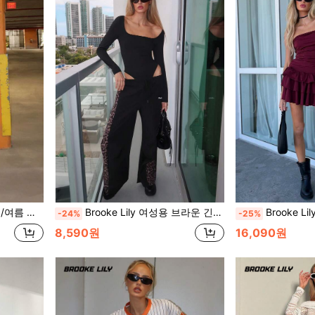
 스타일 루즈핏 롱 스웨트팬츠
Brooke Lily 여성용 브라운 긴팔 바디수트, 슬림핏 & 체형 보정, 심플 & 다용도 출퇴근용 가을 의류 여성용 블랙
Brooke Lily 버건디 니트 소재 
-24%
-25%
8,590원
16,090원