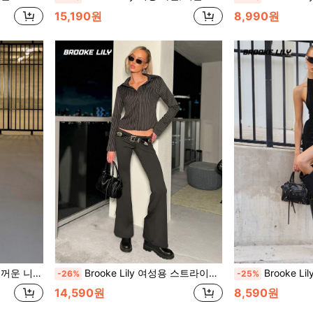
15,190원
8,990원
 랜턴 슬리브 풀오버 스웨터
Brooke Lily 여성용 스트라이프 버튼다운 긴팔 캐주얼 셔츠 가을 의류 블랙
Brooke Lily 섹시한 슬릿 & 타이 스트랩 오
-26%
-25%
14,590원
8,590원