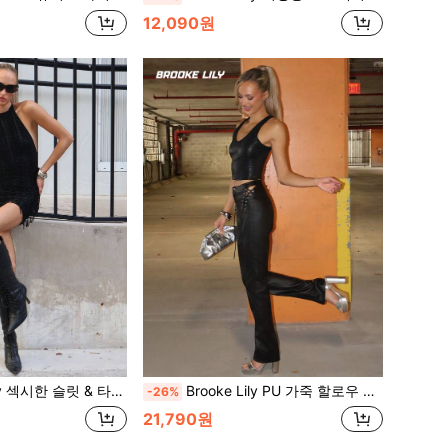
12,090원
픈백 바디콘 미니 드레스, 여름,여성용 여름 드레스,백리스 드레스 우아한 파티 블랙
Brooke Lily PU 가죽 할로우 아웃 레이스업 블랙 플레어 팬츠, 여성용
-26%
21,790원