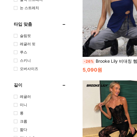
논 스트레치
타입 맞춤
슬림핏
레귤러 핏
루스
스키니
Brooke Lily 비대칭 헴 여성
-26%
오버사이즈
5,090원
길이
레귤러
미니
롱
크롭
짧다