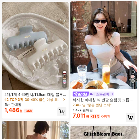
트 잠옷 세트 잠옷 반바지 세트 투피스
잠옷 세트 여성용 여름 세트 도트 반바
지 세트 여성용 잠옷 세트 반바지 잠옷
세트 여성용 투피스 여름 라운지 세트
9
6
#리조트웨어
2개/1개 4.69인치/11.9cm 대형 블루
& 화이트 1피스 플라스틱 헤어 클로
#2 TOP 3위
30-40% 할인 여성 헤어 액세서리
섹시한 비대칭 넥 반팔 슬림핏 크롭 탑
클립, 데일리 웨어, 캐주얼, 파티, 출퇴
화이트 여름
1k+ 판매됨
230+ 명 "좋은 원단 소재"
근, 휴가, 헤어스타일링, 메이크업, 의
1,486
1.4k+ 판매됨
원
-35%
상 매칭 비치 헤어 클립 바캉스 헤어
7,011
클러치에 적합한 세련되고 다재다능
원
-33%
추정된
하며 우아하고 미니멀한 단색 헤어 액
세서리