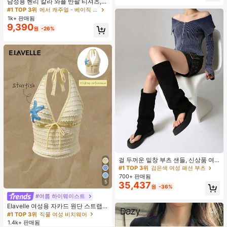
높은 재방문 고객
남성용 헨리 칼라 와플 반팔 티셔츠,
가볍고 통기성이 좋은 기본 티, 미국
#1 TOP 3위
에서 캐주얼 - 베이직 남성 상의
미니멀리스트 스타일, 모든 계절에 적
1k+ 판매됨
합
9,390
원
-26%
#1 TOP 3위
검은색 여성 패션 부츠
거의 매진!
걸 두꺼운 밑창 부츠 샌들, 신상품 여
름 키높이 롱 샤프트 니치 섹시 팝 걸
#1 TOP 3위
#1 TOP 3위
검은색 여성 패션 부츠
검은색 여성 패션 부츠
끈 레트로 스트리트 스타일 앵클 부츠
700+ 판매됨
거의 매진!
거의 매진!
5
35,437
#1 TOP 3위
검은색 여성 패션 부츠
원
-36%
거의 매진!
#여름 하이웨이스트
#1 TOP 3위
직물 여성 비치웨어
20+ 명 "예쁨"
Elavelle 여성용 자카드 원단 스트랩
불가사리 장식 홀터 탑, 봄/여름에 적
#1 TOP 3위
#1 TOP 3위
직물 여성 비치웨어
직물 여성 비치웨어
합 (탑만 포함, 반바지 미포함)
1.4k+ 판매됨
20+ 명 "예쁨"
20+ 명 "예쁨"