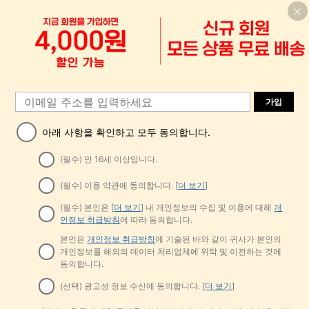
8,702
#1 TOP 3위
직물 여성 비치웨어
원
-24%
20+ 명 "예쁨"
가입
아래 사항을 확인하고 모두 동의합니다.
33
(필수) 만 16세 이상입니다.
#드레이프 컷 디테일
#1 TOP 3위
에서 K-J 트렌드 추천 상품 여성 아우터웨어
(필수) 이용 약관에 동의합니다. [
더 보기
]
2.2k+ 명 "좋은 원단 소재"
DAZY 여성용 레귤러 핏 캐주얼 스포
츠 지퍼업 봄버 재킷, 봄, 가을 여성 의
#1 TOP 3위
#1 TOP 3위
에서 K-J 트렌드 추천 상품 여성 아우터웨어
에서 K-J 트렌드 추천 상품 여성 아우터웨어
류 여성 코트
(필수) 본인은 [
더 보기
] 내 개인정보의 수집 및 이용에 대해
개
2.2k+ 명 "좋은 원단 소재"
2.2k+ 명 "좋은 원단 소재"
1.1k+ 판매됨
(1000+)
5
인정보 취급방침
에 따라 동의합니다.
10,611
1
#1 TOP 3위
에서 K-J 트렌드 추천 상품 여성 아우터웨어
원
-33%
추정된
1
2.2k+ 명 "좋은 원단 소재"
Ins Niche 올드 머니 스타일 미니멀리
본인은
개인정보 취급방침
에 기술된 바와 같이 귀사가 본인의
스트 영국식 전기 도금 실버 엣지 풀
#1 TOP 3위
에서 아이폰 11 프로 맥스 패션 폰 케이스
개인정보를 해외의 데이터 처리업체에 위탁 및 이전하는 것에
커버리지 휴대폰 케이스, 아이폰 16 프
600+ 판매됨
동의합니다.
로 맥스, 애플 17 프로 맥스, 1/3/12/11,
2,691
원
-31%
추정된
14 프로 호환 (태그 없음)
(선택) 광고성 정보 수신에 동의합니다. [
더 보기
]