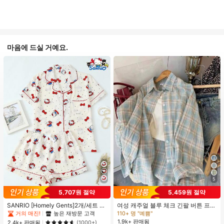
마음에 드실 거예요.
5
5,707원 절약
5,459원 절약
#1 TOP 3위
프라이드 월 여성 파자마 세트
#1 TOP 3위
헐렁한 여성 블라우스
거의 매진!
높은 재방문 고객
110+ 명 "예쁨"
SANRIO [Homely Gents]2개/세트 여
여성 캐주얼 블루 체크 긴팔 버튼 프론
성 프린트 라펠 반팔 버튼 포켓 상의
트 폴리에스터 셔츠, 레귤러 핏, 봄 의
#1 TOP 3위
#1 TOP 3위
프라이드 월 여성 파자마 세트
프라이드 월 여성 파자마 세트
#1 TOP 3위
#1 TOP 3위
헐렁한 여성 블라우스
헐렁한 여성 블라우스
및 보우 반바지 잠옷 세트, 캐주얼 홈
류, 편안한 스타일
1.9k+ 판매됨
거의 매진!
거의 매진!
높은 재방문 고객
높은 재방문 고객
110+ 명 "예쁨"
110+ 명 "예쁨"
2.4k+ 판매됨
(1000+)