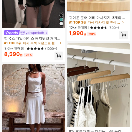
귀여운 문어 머리 마사지기, 8개의 촉
수, 머리 마사지기, 괄사 페이셜 도구,
#1 TOP 3위
다색 마사지 및 휴식 도구
머리 & 몸 이완, 독특한 마사지 포인
10k+ 판매됨
(500+)
트, 수동 딥 티슈 마사지 도구, 학교, 개
1,990
yohuperloth
#1 TOP 3위
에서 녹색 다용도로 활용 가능한 데일리 탑
학, 여행, 여행 필수품, 가정 필수품, 스
원
-23%
거의 매진!
50+ 명 "여름옷"
파, 마사지 도구, 마사지
한국 스타일 레이스 패치워크 캐미솔
탱크 탑, Y2K 에스테틱, 스트리트웨어
#1 TOP 3위
#1 TOP 3위
에서 녹색 다용도로 활용 가능한 데일리 탑
에서 녹색 다용도로 활용 가능한 데일리 탑
캐주얼 여름
거의 매진!
거의 매진!
50+ 명 "여름옷"
50+ 명 "여름옷"
9.6k+ 판매됨
(1000+)
8,590
#1 TOP 3위
에서 녹색 다용도로 활용 가능한 데일리 탑
원
-26%
거의 매진!
50+ 명 "여름옷"
8개 후크가 있는 다기능 나무 옷걸이