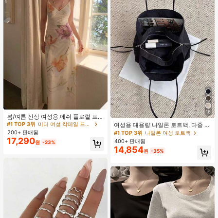
#1 TOP 3위
미디 여성 칵테일 드레스
16
재고 5개 남음
봄/여름 신상 여성용 메쉬 플로럴 프린
트 드레스, 브이넥, 휴가 스타일, 섹시
#1 TOP 3위
#1 TOP 3위
미디 여성 칵테일 드레스
미디 여성 칵테일 드레스
여성용 대용량 나일론 토트백, 다중 지
한 비치 파티 댄스 드레스, 스파게티
퍼 포켓, 방수 숄더 핸드백, 사무실 노
200+ 판매됨
재고 5개 남음
재고 5개 남음
#1 TOP 3위
나일론 여성 토트백
스트랩 웨딩 가을
트북, 일상 출퇴근, 쇼핑에 적합
17,290
400+ 판매됨
#1 TOP 3위
미디 여성 칵테일 드레스
원
-23%
14,854
재고 5개 남음
원
-35%