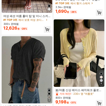
360도 회전 옷장 수납 후크 랙 상의
#1 TOP 3위
에서 행거 스태커
조끼 및 의류용 공간 절약 정리대
2.5k+ 판매됨
1,690
#1 TOP 3위
에서 보호 여성 코디네이터
원
-26%
10+ 명 "좋아함"
여성 패션 여름 홀터 탑 및 미니 스커
트 세트, 저녁 데이트, 연회, 파티에 적
#1 TOP 3위
#1 TOP 3위
에서 보호 여성 코디네이터
에서 보호 여성 코디네이터
합, 화이트 우아한, 데이트 나이트
300+ 판매됨
10+ 명 "좋아함"
10+ 명 "좋아함"
12,626
#1 TOP 3위
에서 보호 여성 코디네이터
원
-29%
10+ 명 "좋아함"
9
거의 매진!
230+ 명 "여름옷"
높은 재방문 고객
봄/여름 신상 레이스 패치워크 플로럴
트림 소프트 니트 가디건 경량 재킷 탑
거의 매진!
거의 매진!
230+ 명 "여름옷"
230+ 명 "여름옷"
여성용, 코티지코어 옐로우
800+ 판매됨
높은 재방문 고객
높은 재방문 고객
7
9,198
거의 매진!
230+ 명 "여름옷"
원
-31%