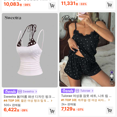
웨어, 봄/여름에 적합
11,331
10,083
#1 TOP 3위
프라이드 월 여성 파자마 세트
#1 TOP 3위
헐렁한 여성 블라우스
원
-33%
원
-36%
거의 매진!
높은 재방문 고객
110+ 명 "예쁨"
23
Tulorae
Sweetra
#4 TOP 3위
짧은 여성 탱크 탑 & 카미스
Tulorae 여성용 잠옷 세트, 니트 립 원
거의 매진!
Sweetra 봄/여름 패션 디자인 핑크 스
단, 하트 프린트 대비 레이스 트림, 로
#1 TOP 3위
캐주얼-영 여성 파자마 세트
트라이프 브라운 폴카 도트 스파게티
#4 TOP 3위
#4 TOP 3위
짧은 여성 탱크 탑 & 카미스
짧은 여성 탱크 탑 & 카미스
맨틱 달콤 귀여운 섹시 캐미솔 & 반바
스트랩 2 In 1 스위트 걸리시 비치 로
2k+ 판매됨
500+ 판매됨
거의 매진!
거의 매진!
지 베이비돌 잠옷 세트 투피스 나이트
맨틱 휴가 스타일 여성용 캐미 탱크 탑
7,129
6,422
원
-37%
#4 TOP 3위
짧은 여성 탱크 탑 & 카미스
세트 섹시 잠옷 세트 여성용 잠옷 롬퍼
원
-29%
투피스 잠옷 세트 여성용 잠옷 세트 도
거의 매진!