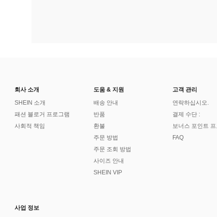
회사 소개
도움 & 지원
고객 관리
SHEIN 소개
배송 안내
연락하십시오.
패션 블로거 프로그램
반품
결제 수단 :
사회적 책임
환불
보너스 포인트 
주문 방법
FAQ
주문 조회 방법
사이즈 안내
SHEIN VIP
사업 정보