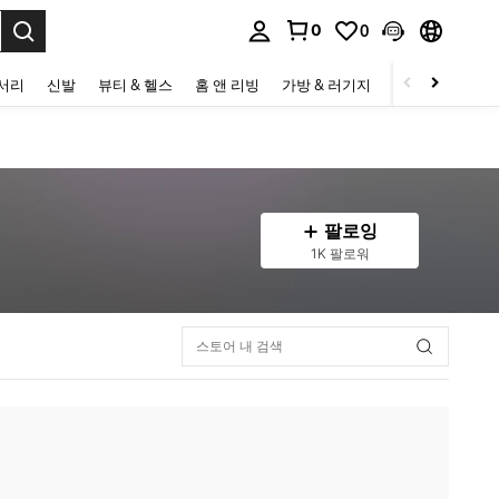
0
0
to select.
세서리
신발
뷰티 & 헬스
홈 앤 리빙
가방 & 러기지
스포츠 & 아웃
팔로잉
1K 팔로워