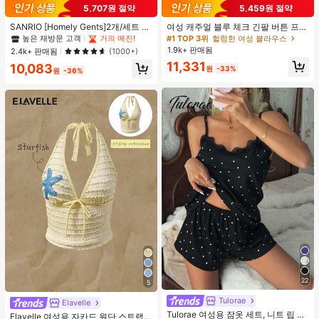
#1 TOP 3위
프라이드 월 여성 파자마 세트
5,707원 절약
5,459원 절약
높은 재방문 고객
거의 매진!
#1 TOP 3위
#1 TOP 3위
프라이드 월 여성 파자마 세트
프라이드 월 여성 파자마 세트
SANRIO [Homely Gents]2개/세트 여
여성 캐주얼 블루 체크 긴팔 버튼 프론
성 프린트 라펠 반팔 버튼 포켓 상의
트 폴리에스터 셔츠, 레귤러 핏, 봄 의
높은 재방문 고객
높은 재방문 고객
거의 매진!
거의 매진!
#1 TOP 3위
헐렁한 여성 블라우스
및 보우 반바지 잠옷 세트, 캐주얼 홈
류, 편안한 스타일
1.9k+ 판매됨
#1 TOP 3위
프라이드 월 여성 파자마 세트
2.4k+ 판매됨
(1000+)
웨어, 봄/여름에 적합
높은 재방문 고객
거의 매진!
11,331
10,083
원
-33%
원
-36%
22
5
#1 TOP 3위
직물 여성 탱키니스
Tulorae
거의 매진!
Elavelle
Tulorae 여성용 잠옷 세트, 니트 립 원
#1 TOP 3위
#1 TOP 3위
직물 여성 탱키니스
직물 여성 탱키니스
Elavelle 여성용 자카드 원단 스트랩