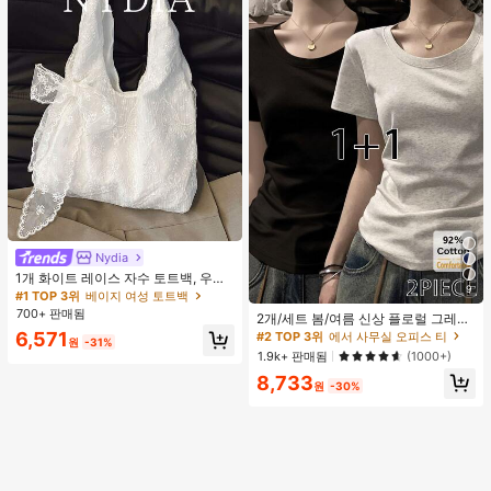
Nydia
#1 TOP 3위
베이지 여성 토트백
거의 매진!
1개 화이트 레이스 자수 토트백, 우아
9
한 리본 숄더백, 로맨틱 대용량 여성
#1 TOP 3위
#1 TOP 3위
베이지 여성 토트백
베이지 여성 토트백
#2 TOP 3위
에서 사무실 오피스 티
데일리 쇼핑 여행 핸드백
700+ 판매됨
거의 매진!
거의 매진!
높은 재방문 고객
2개/세트 봄/여름 신상 플로럴 그레이
+ 블랙 반팔 티셔츠, 여성 슬림핏 솔리
#1 TOP 3위
베이지 여성 토트백
6,571
#2 TOP 3위
#2 TOP 3위
에서 사무실 오피스 티
에서 사무실 오피스 티
원
-31%
드 컬러 언더셔츠 캐주얼
거의 매진!
높은 재방문 고객
높은 재방문 고객
1.9k+ 판매됨
(1000+)
#2 TOP 3위
에서 사무실 오피스 티
8,733
원
-30%
높은 재방문 고객