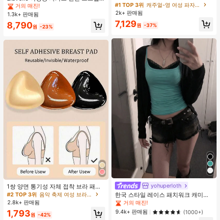
단, 하트 프린트 대비 레이스 트림, 로
#1 TOP 3위
캐주얼-영 여성 파자마 세트
불가사리 장식 홀터 탑, 봄/여름에 적
거의 매진!
거의 매진!
맨틱 달콤 귀여운 섹시 캐미솔 & 반바
합 (탑만 포함, 반바지 미포함)
2k+ 판매됨
1.3k+ 판매됨
#1 TOP 3위
직물 여성 탱키니스
지 베이비돌 잠옷 세트 투피스 나이트
7,129
거의 매진!
8,790
세트 섹시 잠옷 세트 여성용 잠옷 롬퍼
원
-37%
원
-23%
투피스 잠옷 세트 여성용 잠옷 세트 도
트 잠옷 세트 잠옷 반바지 세트 투피스
잠옷 세트 여성용 여름 세트 도트 반바
지 세트 여성용 잠옷 세트 반바지 잠옷
세트 여성용 투피스 여름 라운지 세트
#1 TOP 3위
에서 녹색 다용도로 활용 가능한 데일리 탑
거의 매진!
yohuperloth
1쌍 양면 통기성 자체 접착 브라 패드,
두꺼워진 삼각형 푸쉬업 디자인, 재사
#2 TOP 3위
음악 축제 여성 브라 액세서리
#1 TOP 3위
#1 TOP 3위
에서 녹색 다용도로 활용 가능한 데일리 탑
에서 녹색 다용도로 활용 가능한 데일리 탑
한국 스타일 레이스 패치워크 캐미솔
용 가능, 보이지 않는 비키니 브라 삽
탱크 탑, Y2K 에스테틱, 스트리트웨어
2.8k+ 판매됨
거의 매진!
거의 매진!
입물, 수영에 적합
캐주얼 여름
#1 TOP 3위
에서 녹색 다용도로 활용 가능한 데일리 탑
9.4k+ 판매됨
1,793
(1000+)
원
-42%