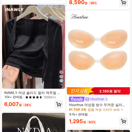
거의 매진!
8,590
원
-26%
14
2,195원 절약
INAWLY 여성 솔리드 컬러 캐주얼 얇
은 가디건, 봄/여름
10k+ 판매됨
(1000+)
Hourtrue
6,007
Hourtrue 여성용 방수 두꺼운 실리콘
원
-29%
가슴 페탈, 작은 가슴 리프트업 & 푸시
#1 TOP 3위
없음 여성 스티키 브라
인용, 웨딩 촬영 및 들러리용
9.1k+ 판매됨
1,295
원
-63%