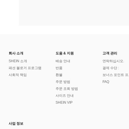
회사 소개
도움 & 지원
고객 관리
SHEIN 소개
배송 안내
연락하십시오.
패션 블로거 프로그램
반품
결제 수단 :
사회적 책임
환불
보너스 포인트 
주문 방법
FAQ
주문 조회 방법
사이즈 안내
SHEIN VIP
사업 정보