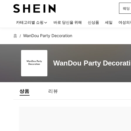
웨딩
Use up
카테고리별 쇼핑
바로 당신을 위해
신상품
세일
여성의
홈
WanDou Party Decoration
/
WanDou Party Decorat
상품
리뷰