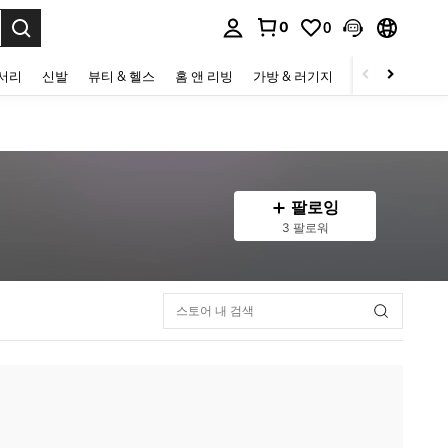
0
0
to select.
세서리
신발
뷰티 & 헬스
홈 앤 리빙
가방 & 러기지
스포츠 & 아웃
팔로잉
3 팔로워