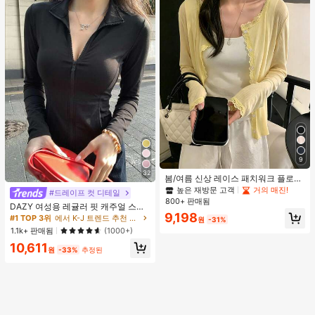
9
32
봄/여름 신상 레이스 패치워크 플로럴
트림 소프트 니트 가디건 경량 재킷 탑
높은 재방문 고객
거의 매진!
#드레이프 컷 디테일
여성용, 코티지코어 옐로우
800+ 판매됨
DAZY 여성용 레귤러 핏 캐주얼 스포
9,198
츠 지퍼업 봄버 재킷, 봄, 가을 여성 의
#1 TOP 3위
에서 K-J 트렌드 추천 상품 여성 아우터웨어
원
-31%
류 여성 코트
1.1k+ 판매됨
(1000+)
10,611
원
-33%
추정된