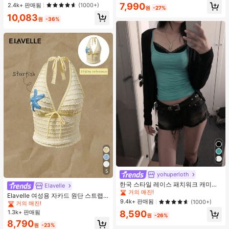
및 보우 반바지 잠옷 세트, 캐주얼 홈
거의 매진!
7,990
#1 TOP 3위
프라이드 월 여성 파자마 세트
2.4k+ 판매됨
(1000+)
원
-27%
웨어, 봄/여름에 적합
높은 재방문 고객
10,083
원
-36%
#1 TOP 3위
에서 녹색 다용도로 활용 가능한 데일리 탑
5
거의 매진!
yohuperloth
#1 TOP 3위
직물 여성 탱키니스
#1 TOP 3위
#1 TOP 3위
에서 녹색 다용도로 활용 가능한 데일리 탑
에서 녹색 다용도로 활용 가능한 데일리 탑
한국 스타일 레이스 패치워크 캐미솔
거의 매진!
Elavelle
탱크 탑, Y2K 에스테틱, 스트리트웨어
거의 매진!
거의 매진!
#1 TOP 3위
#1 TOP 3위
직물 여성 탱키니스
직물 여성 탱키니스
Elavelle 여성용 자카드 원단 스트랩
캐주얼 여름
#1 TOP 3위
에서 녹색 다용도로 활용 가능한 데일리 탑
9.4k+ 판매됨
(1000+)
불가사리 장식 홀터 탑, 봄/여름에 적
거의 매진!
거의 매진!
합 (탑만 포함, 반바지 미포함)
거의 매진!
1.3k+ 판매됨
8,590
#1 TOP 3위
직물 여성 탱키니스
원
-26%
거의 매진!
8,790
원
-23%