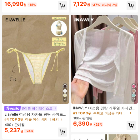
지 베이비돌 잠옷 세트 투피스 나이트
16,990
7,129
원
-15%
원
-37%
마지막 2일
세트 섹시 잠옷 세트 여성용 잠옷 롬퍼
투피스 잠옷 세트 여성용 잠옷 세트 도
트 잠옷 세트 잠옷 반바지 세트 투피스
잠옷 세트 여성용 여름 세트 도트 반바
지 세트 여성용 잠옷 세트 반바지 잠옷
세트 여성용 투피스 여름 라운지 세트
4
14
INAWLY 여성용 경량 캐주얼 가디건,
#여름 하이웨이스트
여름
#1 TOP 3위
수확고 여성용 가벼운 카디건
Elavelle 여성용 자카드 원단 사이드
10k+ 판매됨
타이 비키니 하의, 봄/여름
#4 TOP 3위
직물 여성 비키니 하의
6,390
400+ 판매됨
원
-25%
5,237
원
-24%