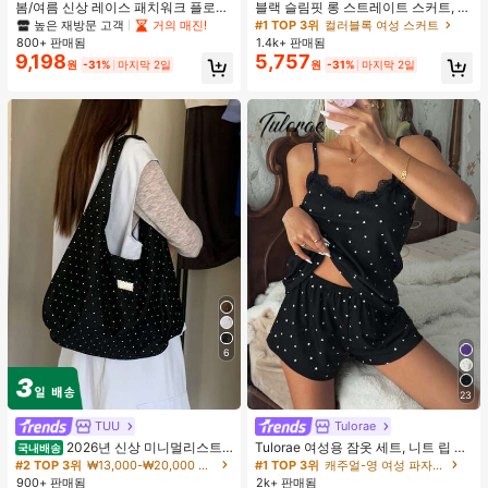
봄/여름 신상 레이스 패치워크 플로럴
블랙 슬림핏 롱 스트레이트 스커트, 여
트림 소프트 니트 가디건 경량 재킷 탑
성 패션 폴리에스터 캐주얼 파티 스커
높은 재방문 고객
거의 매진!
#1 TOP 3위
컬러블록 여성 스커트
여성용, 코티지코어 옐로우
트, 다용도 및 귀여운, 일상 착용에 적
800+ 판매됨
1.4k+ 판매됨
합, 여름 휴가. 해변, 음악 축제 및 여름
9,198
5,757
원
-31%
마지막 2일
원
-31%
마지막 2일
휴가에 완벽, 90년대
6
23
TUU
Tulorae
2026년 신상 미니멀리스트
Tulorae 여성용 잠옷 세트, 니트 립 원
국내배송
도트 캔버스 토트백, 대용량 캐주얼 다
단, 하트 프린트 대비 레이스 트림, 로
#2 TOP 3위
₩13,000-₩20,000 여성 숄더백
#1 TOP 3위
캐주얼-영 여성 파자마 세트
용도 통근 숄더 핸드백
맨틱 달콤 귀여운 섹시 캐미솔 & 반바
900+ 판매됨
2k+ 판매됨