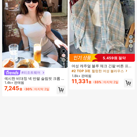
5
5,459원 절약
9
여성 캐주얼 블루 체크 긴팔 버튼 프론
트 폴리에스터 셔츠, 레귤러 핏, 봄 의
#2 TOP 3위
헐렁한 여성 블라우스
#리조트웨어
류, 편안한 스타일
1.8k+ 판매됨
섹시한 비대칭 넥 반팔 슬림핏 크롭 탑
11,331
원
-33%
마지막 2일
화이트 여름
1.4k+ 판매됨
7,245
원
-30%
마지막 2일