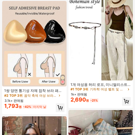
#1 TOP 3위
기하학 여성 벨트 및 벨트 액세서리
거의 매진!
1개 여성용 허리 로프, 미니멀리스트
#2 TOP 3위
음악 축제 여성 브라 액세서리
보헤미안 패션 매듭 허리 벨트, 드레
#1 TOP 3위
#1 TOP 3위
기하학 여성 벨트 및 벨트 액세서리
기하학 여성 벨트 및 벨트 액세서리
거의 매진!
1쌍 양면 통기성 자체 접착 브라 패드,
스, 캐주얼 팬츠와 함께 일상 착용에
1k+ 판매됨
거의 매진!
거의 매진!
두꺼워진 삼각형 푸쉬업 디자인, 재사
#2 TOP 3위
#2 TOP 3위
음악 축제 여성 브라 액세서리
음악 축제 여성 브라 액세서리
적합한 장식용 허리 액세서리
2,690
용 가능, 보이지 않는 비키니 브라 삽
#1 TOP 3위
기하학 여성 벨트 및 벨트 액세서리
3.1k+ 판매됨
원
-21%
거의 매진!
거의 매진!
입물, 수영에 적합
1,793
거의 매진!
#2 TOP 3위
음악 축제 여성 브라 액세서리
원
-42%
마지막 날
거의 매진!