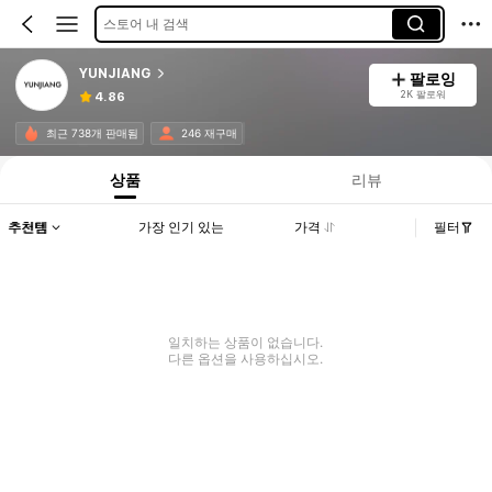
스토어 내 검색
YUNJIANG
팔로잉
2K 팔로워
4.86
최근 738개 판매됨
246 재구매
상품
리뷰
추천템
가장 인기 있는
가격
필터
일치하는 상품이 없습니다.
다른 옵션을 사용하십시오.