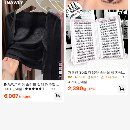
#2 TOP 3위
접착제도 없고 제거제도 필요 없음 개별 속눈썹
거의 매진!
저렴한 30줄 대용량 속눈썹 책 자체
접착 속눈썹 C컬 속눈썹 만화 속눈썹
14
#2 TOP 3위
#2 TOP 3위
접착제도 없고 제거제도 필요 없음 개별 속눈썹
접착제도 없고 제거제도 필요 없음 개별 속눈썹
고양이 눈 속눈썹 요정 속눈썹 재사용
4.7k+ 판매됨
거의 매진!
거의 매진!
INAWLY 여성 솔리드 컬러 캐주얼 얇
가능한 접착제 없는 속눈썹 매일 착용
#2 TOP 3위
접착제도 없고 제거제도 필요 없음 개별 속눈썹
2,390
은 가디건, 봄/여름
속눈썹
10k+ 판매됨
(1000+)
원
-25%
거의 매진!
6,007
원
-29%