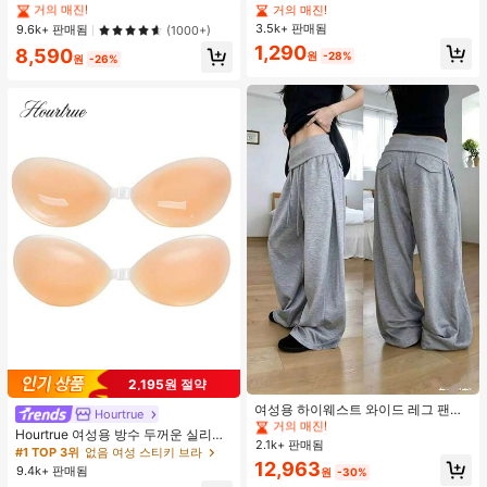
탱크 탑, Y2K 에스테틱, 스트리트웨어
접착 브라 패드
거의 매진!
거의 매진!
거의 매진!
캐주얼 여름
3.5k+ 판매됨
#1 TOP 3위
에서 녹색 다용도로 활용 가능한 데일리 탑
9.6k+ 판매됨
(1000+)
거의 매진!
1,290
8,590
원
-28%
원
-26%
#1 TOP 3위
에서 평상복 캐주얼 바지
2,195원 절약
거의 매진!
#1 TOP 3위
#1 TOP 3위
에서 평상복 캐주얼 바지
에서 평상복 캐주얼 바지
여성용 하이웨스트 와이드 레그 팬츠,
Hourtrue
봄 드로스트링 루즈 롱 팬츠, 레이지
거의 매진!
거의 매진!
Hourtrue 여성용 방수 두꺼운 실리콘
릴랙스드 스타일 그레이
2.1k+ 판매됨
#1 TOP 3위
에서 평상복 캐주얼 바지
가슴 페탈, 작은 가슴 리프트업 & 푸시
#1 TOP 3위
없음 여성 스티키 브라
인용, 웨딩 촬영 및 들러리용
거의 매진!
12,963
9.4k+ 판매됨
원
-30%