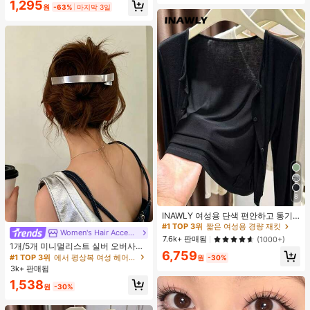
1,295
원
-63%
마지막 3일
8
#1 TOP 3위
짧은 여성용 경량 재킷
거의 매진!
INAWLY 여성용 단색 편안하고 통기
성 좋은 긴 소매 앞면 버튼 캐주얼 다
#1 TOP 3위
#1 TOP 3위
짧은 여성용 경량 재킷
짧은 여성용 경량 재킷
Women's Hair Accessories
#1 TOP 3위
에서 평상복 여성 헤어 액세서리
용도 얇은 가디건
거의 매진!
거의 매진!
7.6k+ 판매됨
(1000+)
거의 매진!
1개/5개 미니멀리스트 실버 오버사이
#1 TOP 3위
짧은 여성용 경량 재킷
6,759
즈 메탈 여성용 헤어 클립, 업스타일,
#1 TOP 3위
#1 TOP 3위
에서 평상복 여성 헤어 액세서리
에서 평상복 여성 헤어 액세서리
원
-30%
거의 매진!
브레이딩, 번을 위한 프리미엄 헤어 액
3k+ 판매됨
거의 매진!
거의 매진!
세서리, 악어 헤어 클립, 솔리드 컬러
#1 TOP 3위
에서 평상복 여성 헤어 액세서리
1,538
매끄러운 표면 손상 없는 헤어 클립,
원
-30%
거의 매진!
오버사이즈 12CM 실버 헤어 클립, 사
계절용