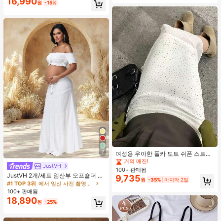
16,990
원
-15%
#4 TOP 3위
휴일 여성 스커트
거의 매진!
7
#4 TOP 3위
#4 TOP 3위
휴일 여성 스커트
휴일 여성 스커트
여성용 우아한 폴카 도트 쉬폰 스트레
이트 스커트, 여름 캐주얼 웨어에 적
거의 매진!
거의 매진!
JustVH
합, 일상용으로 다용도, 편안하고 통기
100+ 판매됨
#4 TOP 3위
휴일 여성 스커트
성 있는 화이트
JustVH 2개/세트 임산부 오프숄더 러
9,735
거의 매진!
원
-35%
마지막 2일
플 헴 크롭 탑과 플로잉 맥시 스커트
#1 TOP 3위
에서 임신 사진 촬영용 의상
세트, 사진 촬영과 비치웨어에 적합한
100+ 판매됨
봄 화이트 가을
18,890
원
-25%