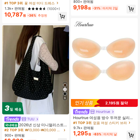
여성용, 코티지코어 옐로우
800+ 판매됨
름 메쉬 캐미 롱 드레스, 여름 드레스,
#1 TOP 3위
꽃 여성 미디 드레스
9,198
봄 옷
원
-31%
마지막 2일
1.3k+ 판매됨
(1000+)
10,787
원
-36%
추정된
6
2,195원 절약
Hourtrue
Hourtrue 여성용 방수 두꺼운 실리콘
TUU
가슴 페탈, 작은 가슴 리프트업 & 푸시
#1 TOP 3위
없음 여성 스티키 브라
2026년 신상 미니멀리스트
국내배송
인용, 웨딩 촬영 및 들러리용
9.7k+ 판매됨
도트 캔버스 토트백, 대용량 캐주얼 다
#2 TOP 3위
₩13,000-₩20,000 여성 숄더백
1,295
용도 통근 숄더 핸드백
원
-63%
마지막 날
900+ 판매됨