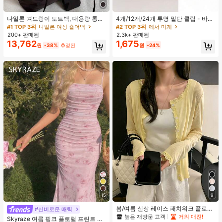
나일론 겨드랑이 토트백, 대용량 통근
4개/12개/24개 투명 밑단 클립 - 바지
숄더백, 작은 메이크업 백 포함, 펜던
밑단 끌림 방지를 위한 심리스 무봉제
#1 TOP 3위
나일론 여성 숄더백
#2 TOP 3위
에서 마개
트 미포함, 가벼운 일상 핸드백 (펜던
조절기, 의류 수선 및 깔끔한 바지 길
200+ 판매됨
2.3k+ 판매됨
트 미포함)
이 맞춤을 위한 숨겨진 밑단 조절 클립
13,762
1,675
원
-38%
추정된
원
-24%
(랜덤 색상)
15
9
봄/여름 신상 레이스 패치워크 플로럴
#신비로운 매력
트림 소프트 니트 가디건 경량 재킷 탑
높은 재방문 고객
거의 매진!
Skyraze 여름 핑크 플로럴 프린트 주