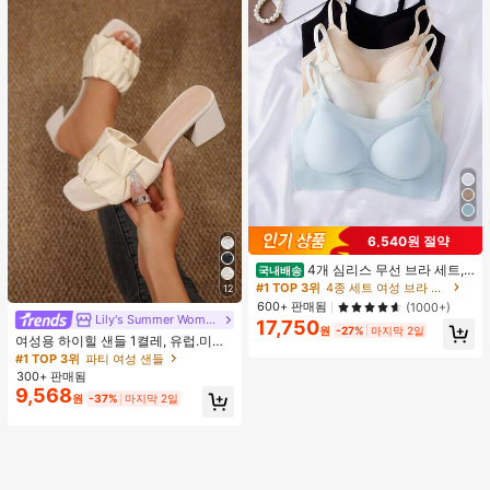
6,540원 절약
4개 심리스 무선 브라 세트,
국내배송
작은 가슴 보정, 초박형 통기성 아이스
#1 TOP 3위
4종 세트 여성 브라 & 브랄렛
12
실크 섹시 편안한 백리스 란제리 브라,
600+ 판매됨
(1000+)
조절 가능
Lily's Summer Women Shoes
17,750
원
-27%
마지막 2일
여성용 하이힐 샌들 1켤레, 유럽.미국
플러스 사이즈 어머니날 선물, 패셔너
#1 TOP 3위
파티 여성 샌들
블하고 편안한 PU 미끄럼 방지 솔리
300+ 판매됨
드 컬러 청키 힐 주름 텍스처 라운드
9,568
원
-37%
마지막 2일
토 오픈토 슬립온 하이힐, 힐 높이 5c
m, 실내외 겸용, 귀엽고 고급스러운 데
일리.파티.볼.휴가.홈.캠퍼스.모임.오
피스용, 2026 봄/여름 신상 (약간 크게
나옴)