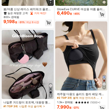
9
봄/여름 신상 레이스 패치워크 플로럴
GlowEve CURVE 여성용 여름 플러스
6,490
트림 소프트 니트 가디건 경량 재킷 탑
사이즈 우아한 니치 레이스 트림 루즈
높은 재방문 고객
거의 매진!
원
-45%
여성용, 코티지코어 옐로우
캐주얼 디자인 캐미솔 탱크탑
800+ 판매됨
9,198
원
-31%
지난 9 시간
8
캐주얼 다용도 솔리드 컬러 패딩 캐미
4
솔
#2 TOP 3위
블랙 여성 언더셔츠 상의
나일론 겨드랑이 토트백, 대용량 통근
1.3k+ 판매됨
(1000+)
숄더백, 작은 메이크업 백 포함, 펜던
7,990
#1 TOP 3위
나일론 여성 숄더백
원
-27%