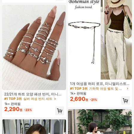
#1 TOP 3위
기하학 여성 벨트 및 벨트 액세서리
거의 매진!
1개 여성용 허리 로프, 미니멀리스트
#1 TOP 3위
실버 여성 반지 세트
#1 TOP 3위
#1 TOP 3위
기하학 여성 벨트 및 벨트 액세서리
기하학 여성 벨트 및 벨트 액세서리
보헤미안 패션 매듭 허리 벨트, 드레
거의 매진!
거의 매진!
거의 매진!
스, 캐주얼 팬츠와 함께 일상 착용에
1k+ 판매됨
22/21개 하트 모양 패션 반지, 미니멀
#1 TOP 3위
#1 TOP 3위
실버 여성 반지 세트
실버 여성 반지 세트
#1 TOP 3위
기하학 여성 벨트 및 벨트 액세서리
적합한 장식용 허리 액세서리
2,690
리스트 크리스탈 임베디드 보헤미안
거의 매진!
거의 매진!
거의 매진!
원
-21%
기하학 반지 세트, 발렌타인데이, 어머
1k+ 판매됨
#1 TOP 3위
실버 여성 반지 세트
니날 선물
2,290
거의 매진!
원
-23%