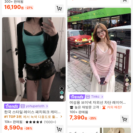
트 미포함, 가벼운 일상 핸드백 (펜던
300+ 판매됨
트 미포함)
16,190
원
-27%
6
#2 TOP 3위
에서 새로운 여성 상의
높은 재방문 고객
거의 매진!
Tinkc
#2 TOP 3위
#2 TOP 3위
에서 새로운 여성 상의
에서 새로운 여성 상의
여성용 브이넥 자외선 차단 레이어링
yohuperloth
다용도 긴팔 티셔츠 탑, 봄/여름 핑크
높은 재방문 고객
높은 재방문 고객
거의 매진!
거의 매진!
한국 스타일 레이스 패치워크 캐미솔
100+ 판매됨
#2 TOP 3위
에서 새로운 여성 상의
탱크 탑, Y2K 에스테틱, 스트리트웨어
7,390
#1 TOP 3위
에서 녹색 다용도로 활용 가능한 데일리 탑
높은 재방문 고객
거의 매진!
원
-25%
캐주얼 여름
10k+ 판매됨
(1000+)
8,590
원
-26%