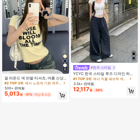
#1 TOP 3위
에서 직물 패브릭 캐주얼 바지
#한국 스타일
거의 매진!
8
YCYC 한국 스타일 루즈 디자인 허리
#1 TOP 3위
#1 TOP 3위
에서 직물 패브릭 캐주얼 바지
에서 직물 패브릭 캐주얼 바지
걸 라운드 넥 반팔 티셔츠, 여름 신상
밴드 얇은 스트레이트 레그 캐주얼 스
거의 매진!
거의 매진!
레터 프린트, 아메리칸 핫걸 스타일,
포츠 팬츠
#2 TOP 3위
에서 노란색 기본 캐주얼 티셔츠
3.5k+ 판매됨
#1 TOP 3위
에서 직물 패브릭 캐주얼 바지
패션 캐주얼 다용도 슬림핏 크롭 탑 옐
500+ 판매됨
12,117
거의 매진!
원
-30%
로우
5,013
원
-31%
지난 9 시간