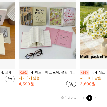
타일, 모델 스튜디오 및 홈 데코에 적합
1개 하드커버 노트북, 플립 가능, 사진 & 디스플레이 소품, 룸 데코, 개학 선물
60개 인조 데이지 꽃, 연회 테이블 장면 장식용 실크 꽃, 카모마일
-26%
-26%
재고 8개 남음
재고 9개 남음
4,590원
3,690원
총 1 페이지
1