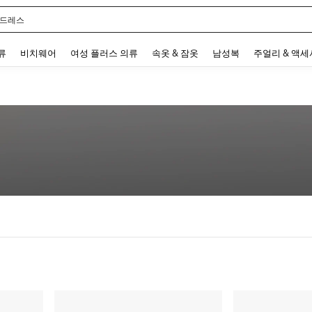
 드레스
 and down arrow keys to navigate search 최근 검색어 and 검색 후 발견. Press Enter 
류
비치웨어
여성 플러스 의류
속옷 & 잠옷
남성복
주얼리 & 액