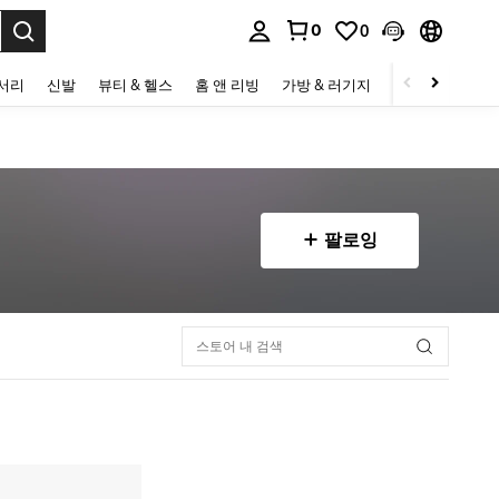
0
0
to select.
세서리
신발
뷰티 & 헬스
홈 앤 리빙
가방 & 러기지
스포츠 & 아웃
팔로잉