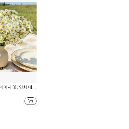
과 야생 데이지 인조 꽃과 매칭, 테이블, 거실, 사무실, 마당, 카페, 의류 매장 및 기타 장식 용도에 완벽