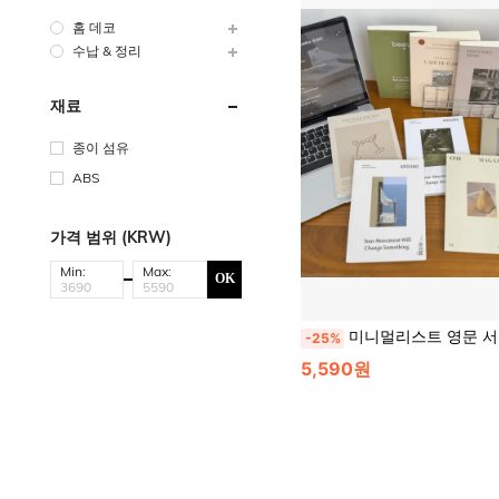
홈 데코
수납 & 정리
재료
종이 섬유
ABS
가격 범위 (KRW)
Min:
Max:
OK
미니멀리스트 영문 서적, 실제 사진 소품, 스트리트 스타일 장식, 사진 촬영, 라이브 스트리밍, 스트리트 스
-25%
5,590원