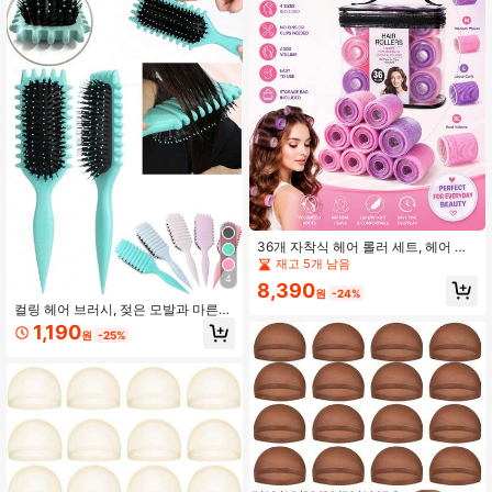
36개 자착식 헤어 롤러 세트, 헤어 클
립이나 클램프 없이 4가지 사이즈의
재고 5개 남음
컬러, 볼륨감 있는 부드러운 컬 생성,
4
8,390
재사용 가능한 경량 헤어 스타일링 도
원
-24%
구, 투명 보관 가방 포함, 일상적인 뷰
컬링 헤어 브러시, 젖은 모발과 마른
티에 적합
모발에 적합하며, 곱슬머리에 볼륨과
1,190
원
-25%
스타일링을 더하고, 당김 방지 컬링 헤
어스타일링 도구, 특히 곱슬머리 여성
을 위한