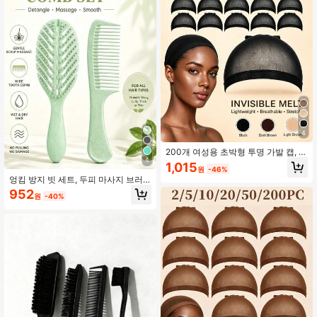
4
200개 여성용 초박형 투명 가발 캡, 탄
4
성 나일론 헤어넷 캡, 경량 보이지 않
1,015
원
-46%
는 가발 내부 캡, 레이스 프론트 가발
엉킴 방지 빗 세트, 두피 마사지 브러
에 적합, 통기성 있는 편안한 착용감.
시 및 넓은 치아 빗, 젖은 머리와 건조
(2/5/10/20/50/200개 팩)
952
원
-40%
한 머리에 적합, 머리카락을 당기지 않
는 헤어 케어 도구, 곱슬머리, 웨이브
머리, 굵은 머리 및 긴 머리에 적합