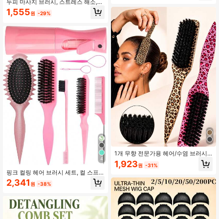
일링 및 일상 헤어 스타일링용)
두피 마사지 브러시, 스트레스 해소,
혈액 순환 촉진, 두피 이완에 도움, 모
1,555
원
-29%
든 모발 유형에 적합, 편안한 디자인,
가정 또는 여행에 적합, 모발 건강 및
윤기 개선, 두피 딥 클렌징
1개 무향 전문가용 헤어/수염 브러시,
4
옴브레 컬러 빗 및 그루밍 브러시, 부
1,923
원
-31%
드러운 유지 관리 도구, 굵고 가는 모
핑크 컬링 헤어 브러시 세트, 컬 스프
발에 적합, 국경일, 욕실 사용, 두피 마
레이 병, 엣지 브러시 및 꼬리 빗 포함,
사지, 개학, 여행, 일상생활에 적용 가
2,341
원
-38%
젖은 또는 마른 모발에 부드러운 컬을
능하며 가족과 친구를 위한 훌륭한 선
만들 수 있으며, 여성용 정전기 방지
물
부드러운 스타일링 도구