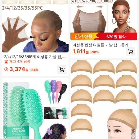
679원 절약
여성용 탄성 나일론 가발 캡 – 통기성
있는 편안한 레이스 프론트 가발 캡,
1,611
원
-30%
블랙, 베이지, 다크 브라운 선택 가능
2/4/12/25/35/55개 여성용 가발 캡,
(5/10/15/20/30/50/100개)
신축성 있는 레이스 가발 망으로 안전
재고 4개 남음
한 헤어 스타일링, 통기성 있고 가벼
3,374
운, 일상 착용에 부드러운 편안함, 모
원
-34%
발 보호, DIY 가발 스타일링