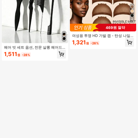
4
469원 절약
여성용 투명 HD 가발 캡 - 탄성 나일
론 가발 캡/보이지 않는 초박형 탄성
1,321
원
-26%
스타킹 캡 - 풀 가발에 적합 (2/5/10/2
헤어 빗 세트 옵션, 전문 살롱 헤어드
0/50/200개)
레싱 도구 세트, 엉킴 방지, 볼륨 추가
1,511
원
-28%
및 섹셔닝, 엣지 컨트롤 헤어 빗 세트