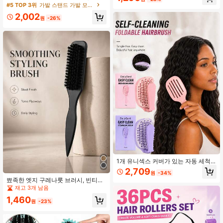
에 적합, 전문 살롱 헤어스타일리스트
일링 및 여행용 휴대용 위그 홀더, 여
#5 TOP 3위
가발 스탠드 가발 모자 및 도구
사용, 염색, 하이라이트, 위빙 및 일상
러 개의 위그를 위한 13.8인치 위그 디
적인 손질에 적용 가능
2,002
스플레이 헤드
원
-26%
1개 유니섹스 커버가 있는 자동 세척
접이식 헤어 브러시, 젖은 모발 및 마
2,709
원
-34%
른 모발에 적합한 휴대용 엉킴 방지
뾰족한 엣지 구레나룻 브러시, 빈티지
빗, 직모, 곱슬머리, 두꺼운 모발 및 얇
오일 헤어 스타일링 브러시 남성용, 수
재고 3개 남음
은 모발을 위한 청소하기 쉬운 여행용
염 브러시, 깔끔한 포니테일, 번 및 베
헤어 스타일링 브러시
1,460
이비 헤어 스타일링을 위한 부드러운
원
-23%
백콤 - 엣지 컨트롤 - 섹셔닝 및 세그
멘팅을 위한 와이드 테일 콤 백 브러시