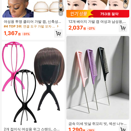
753원 절약
4
여성용 투명 클리어 가발 캡, 신축성
12개 베이지 가발 캡 여성과 남성용,
나일론 가발 캡, 보이지 않는 초박형
신축성 있는 나일론 스타킹 모자, 폐쇄
#4 TOP 3위
연결 도구 가발 모자 및 도구
2,037
원
-27%
신축성 가발 라이너, 레이스 프론트 가
형 메쉬, 통기성 & 안전한 착용감
1,367
발에 적합 (2/5/10/15/20/30/50/100/
원
-31%
150/200 개)
금속 미세 빗살 쥐꼬리 빗, 섹션 나누
기, 분할, 스타일링, 볼륨 주기 및 땋기
1,290
2개 접이식 여성용 위그 스탠드, 스타
원
-28%