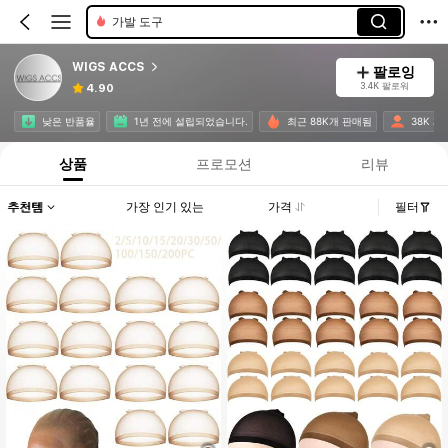
가발 도구
WIGS ACCS
팔로잉
3.4K 팔로워
4.90
낮은 반품율
1년 전에 설립되었습니다.
최근 88K개 판매됨
38K 재
상품
프로모션
리뷰
추천템
가장 인기 있는
가격
필터