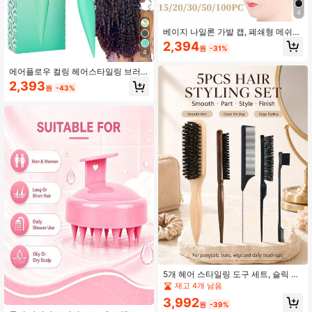
4
베이지 나일론 가발 캡, 폐쇄형 메쉬
헤어넷, 탄성 가발 캡, 유니섹스 (15/2
2,394
원
-31%
0/30/50/100개/팩)
4
에어플로우 컬링 헤어스타일링 브러
쉬, 쉐이핑 컬링 브러쉬, 젖은 모발과
2,393
원
-43%
마른 모발에 적합한 통풍 디탱글링 브
러쉬, 컬 강화 브러쉬, 곱슬, 웨이브 및
코일 헤어에 적합한 안티-프리즈 컬링
브러쉬, 경량 컬링 스타일링 도구, 여
성용 컬링 브러쉬, 새로운 특허 디자인
5개 헤어 스타일링 도구 세트, 슬릭 헤
어 브러시, 쥐꼬리 빗 및 엣지 브러시
재고 4개 남음
키트 (매끄러운 포니테일 번, 부드러운
3,992
잔머리, 깔끔한 가르마, 헤어라인 스타
원
-39%