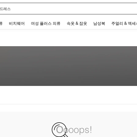
 드레스
 and down arrow keys to navigate search 최근 검색어 and 검색 후 발견. Press Enter 
류
비치웨어
여성 플러스 의류
속옷 & 잠옷
남성복
주얼리 & 액