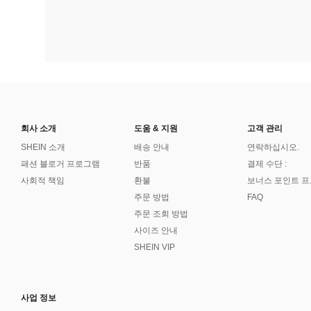
회사 소개
도움 & 지원
고객 관리
SHEIN 소개
배송 안내
연락하십시오.
패션 블로거 프로그램
반품
결제 수단 :
사회적 책임
환불
보너스 포인트 
주문 방법
FAQ
주문 조회 방법
사이즈 안내
SHEIN VIP
사업 정보