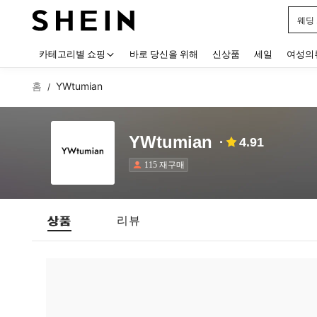
웨딩
Use up
카테고리별 쇼핑
바로 당신을 위해
신상품
세일
여성의
홈
YWtumian
/
YWtumian
4.91
115 재구매
상품
리뷰