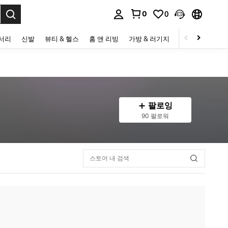
0
0
to select.
세서리
신발
뷰티 & 헬스
홈 앤 리빙
가방 & 러기지
스포츠 & 아웃
팔로잉
90 팔로워