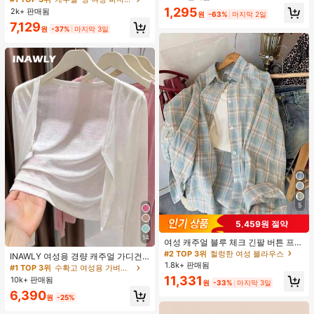
맨틱 달콤 귀여운 섹시 캐미솔 & 반바
1,295
2k+ 판매됨
원
-63%
마지막 2일
지 베이비돌 잠옷 세트 투피스 나이트
7,129
세트 섹시 잠옷 세트 여성용 잠옷 롬퍼
원
-37%
마지막 3일
투피스 잠옷 세트 여성용 잠옷 세트 도
트 잠옷 세트 잠옷 반바지 세트 투피스
잠옷 세트 여성용 여름 세트 도트 반바
지 세트 여성용 잠옷 세트 반바지 잠옷
세트 여성용 투피스 여름 라운지 세트
5
5,459원 절약
14
여성 캐주얼 블루 체크 긴팔 버튼 프론
트 폴리에스터 셔츠, 레귤러 핏, 봄 의
#2 TOP 3위
헐렁한 여성 블라우스
INAWLY 여성용 경량 캐주얼 가디건,
류, 편안한 스타일
1.8k+ 판매됨
여름
#1 TOP 3위
수확고 여성용 가벼운 카디건
11,331
10k+ 판매됨
원
-33%
마지막 3일
6,390
원
-25%