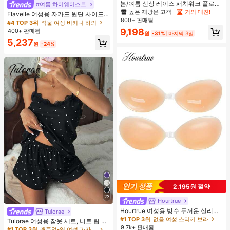
봄/여름 신상 레이스 패치워크 플로럴
#여름 하이웨이스트
트림 소프트 니트 가디건 경량 재킷 탑
높은 재방문 고객
거의 매진!
Elavelle 여성용 자카드 원단 사이드
여성용, 코티지코어 옐로우
800+ 판매됨
타이 비키니 하의, 봄/여름
#4 TOP 3위
직물 여성 비키니 하의
9,198
400+ 판매됨
원
-31%
마지막 3일
5,237
원
-24%
2,195원 절약
23
Hourtrue
Hourtrue 여성용 방수 두꺼운 실리콘
Tulorae
가슴 페탈, 작은 가슴 리프트업 & 푸시
#1 TOP 3위
없음 여성 스티키 브라
Tulorae 여성용 잠옷 세트, 니트 립 원
인용, 웨딩 촬영 및 들러리용
9.7k+ 판매됨
단, 하트 프린트 대비 레이스 트림, 로
#1 TOP 3위
캐주얼-영 여성 파자마 세트