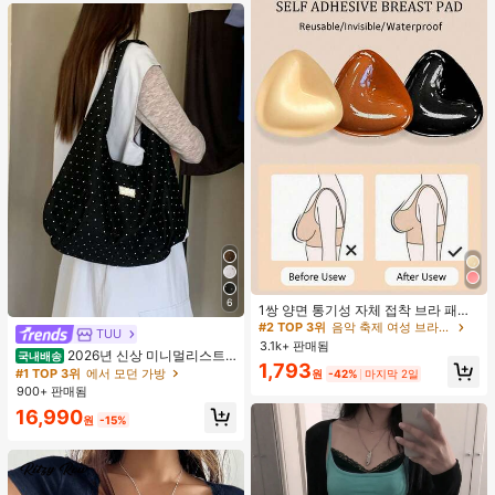
#2 TOP 3위
음악 축제 여성 브라 액세서리
거의 매진!
6
1쌍 양면 통기성 자체 접착 브라 패드,
#2 TOP 3위
#2 TOP 3위
음악 축제 여성 브라 액세서리
음악 축제 여성 브라 액세서리
두꺼워진 삼각형 푸쉬업 디자인, 재사
TUU
용 가능, 보이지 않는 비키니 브라 삽
거의 매진!
거의 매진!
3.1k+ 판매됨
2026년 신상 미니멀리스트
입물, 수영에 적합
국내배송
#2 TOP 3위
음악 축제 여성 브라 액세서리
1,793
도트 캔버스 토트백, 대용량 캐주얼 다
#1 TOP 3위
에서 모던 가방
원
-42%
마지막 2일
거의 매진!
용도 통근 숄더 핸드백
900+ 판매됨
16,990
원
-15%