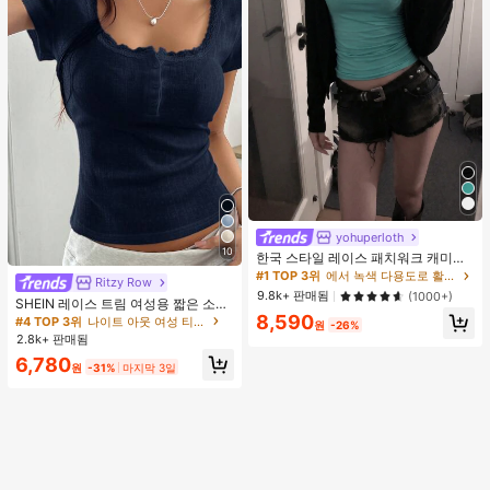
yohuperloth
10
한국 스타일 레이스 패치워크 캐미솔
탱크 탑, Y2K 에스테틱, 스트리트웨어
#1 TOP 3위
에서 녹색 다용도로 활용 가능한 데일리 탑
Ritzy Row
캐주얼 여름
9.8k+ 판매됨
(1000+)
SHEIN 레이스 트림 여성용 짧은 소매
티셔츠, 슬림핏 여름 새 3버튼 전면 반
8,590
#4 TOP 3위
나이트 아웃 여성 티셔츠
원
-26%
소매 탑
2.8k+ 판매됨
6,780
원
-31%
마지막 3일