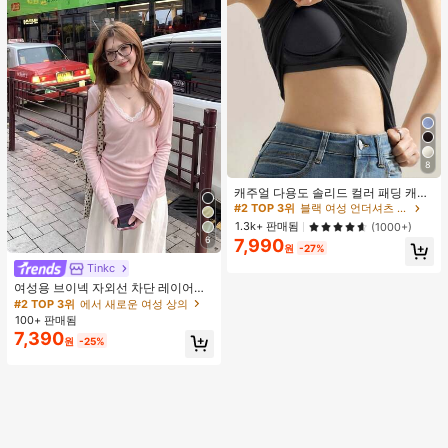
8
캐주얼 다용도 솔리드 컬러 패딩 캐미
솔
#2 TOP 3위
블랙 여성 언더셔츠 상의
1.3k+ 판매됨
(1000+)
6
7,990
원
-27%
Tinkc
#2 TOP 3위
에서 새로운 여성 상의
거의 매진!
여성용 브이넥 자외선 차단 레이어링
다용도 긴팔 티셔츠 탑, 봄/여름 핑크
#2 TOP 3위
#2 TOP 3위
에서 새로운 여성 상의
에서 새로운 여성 상의
100+ 판매됨
거의 매진!
거의 매진!
7,390
#2 TOP 3위
에서 새로운 여성 상의
원
-25%
거의 매진!