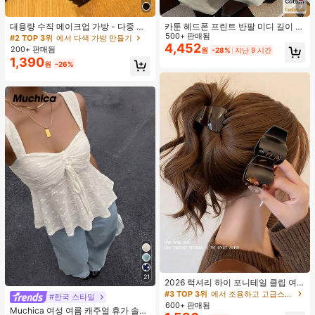
7
대용량 수직 메이크업 가방 - 다중 구
카툰 헤드폰 프린트 반팔 미디 길이 티
획 여행용 메이크업 정리함, 메이크업
셔츠, 여성 여름 패션 캐주얼 상의
500+ 판매됨
#2 TOP 3위
에서 다색 가방 만들기
가방, 여성용 가방, 휴대용, 경량, 내구
4,452
200+ 판매됨
원
-28%
지난 9 시간
성, 스타일리시
1,390
원
-26%
21
2026 럭셔리 하이 포니테일 클립 여
성용 우아한 강력한 헤어 클로 패션 뒷
#3 TOP 3위
에서 조용하고 고급스러운 스타일 액세서리
#한국 스타일
머리 헤어 액세서리 인기 헤어 액세서
600+ 판매됨
Muchica 여성 여름 캐주얼 휴가 솔리
리