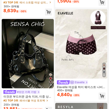
1,590
드 컬러 자카드 스위트하트 넥 러치 드
원
-20%
#3 TOP 3위
에서 스트랩 여성 상의, 블라우스 & 티
로스트링 베이비돌 탑
300+ 판매됨
8,639
원
-30%
26
Elavelle
26
Elavelle 여성용 하이 웨이스트 나비
매듭 노트 프린트 비키니 하의, 봄/여
400+ 판매됨
#모던 가죽 가방
름
4,840
원
-25%
이것은 부드러운 금속 지퍼, 이중 상단
손잡이, 조절 가능한 긴 어깨 스트랩이
#2 TOP 3위
패셔너블 여성 토트백
특징인 세련되고 미니멀한 블랙 대용
200+ 판매됨
량 여성용 핸드백입니다. 여성들은 어
13,851