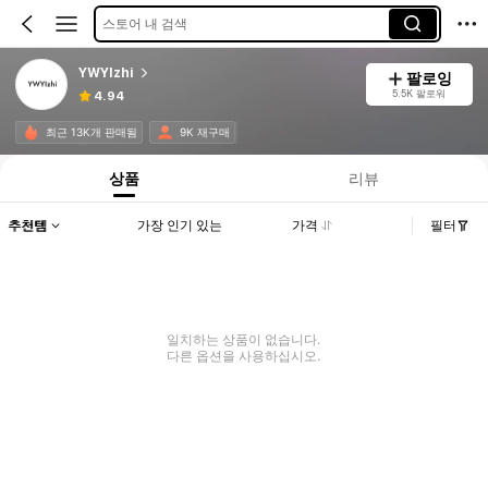
스토어 내 검색
YWYIzhi
팔로잉
5.5K 팔로워
4.94
최근 13K개 판매됨
9K 재구매
상품
리뷰
추천템
가장 인기 있는
가격
필터
일치하는 상품이 없습니다.
다른 옵션을 사용하십시오.