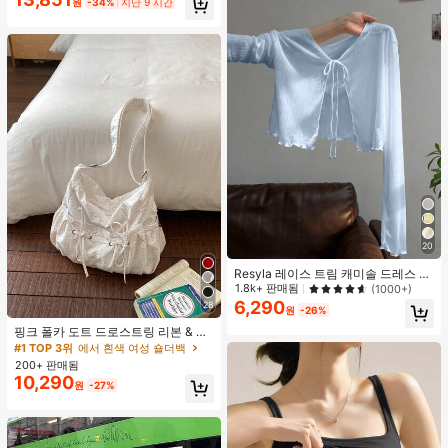
원
-34%
지난 9 시간
깨에 메거나, 크로스백으로 메거나, 손
으로 들 수 있습니다. 이 가방은 꼼꼼
하게 바느질되어 출퇴근, 쇼핑, 출장,
사무실 사용 및 일상적인 출퇴근에 적
합합니다.
20
Resyla 레이스 트림 캐미솔 드레스 커
버업, 긴팔 니트 숄 경량 여름 자외선
1.8k+ 판매됨
(1000+)
차단 여성용 상의
6,290
28
원
-26%
#1 TOP 3위
에서 흰색 여성 숄더백
거의 매진!
핑크 폴카 도트 드로스트링 리본 & 러
플 구름 장식 숄더백, 여성용 대용량
#1 TOP 3위
#1 TOP 3위
에서 흰색 여성 숄더백
에서 흰색 여성 숄더백
크로스바디 백
200+ 판매됨
거의 매진!
거의 매진!
10,290
#1 TOP 3위
에서 흰색 여성 숄더백
원
-27%
거의 매진!