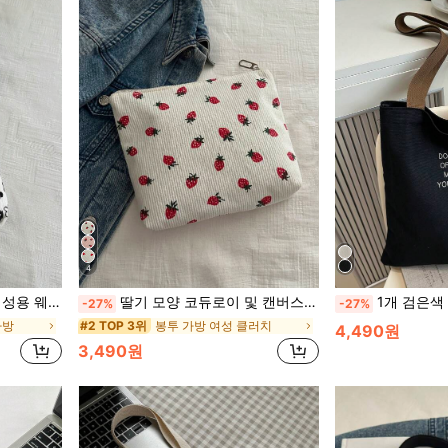
4
파우치 귀여운 핑크 여행 가방
딸기 모양 코듀로이 및 캔버스 여성 핸드백, 화장품 가방, 사랑스럽고 귀여운 작은 가방, 휴대폰 가방, 동전 지갑, 내부 수납 가방, 중고등학생용 문구 파우치, 귀여운 딸기 지갑 발렌타인, 발렌타인 데이, 발렌타인 데이, 귀여운, 여름, 카와이
1개 검은색 레터 프린트 토트백 여성 캔버스 숄더백 핸드백 단순한 학습/학교 백팩
-27%
-27%
가방
봉투 가방 여성 클러치
#2 TOP 3위
4,490원
3,490원