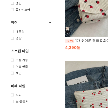
원단
폴리에스터
특징
대용량
경량
1개 귀여운 핑크 & 화이트 만화 딸기 숄더백 여성용, 코듀로이 크로스바디 백, 플랩 커버 & 지퍼가 달린 캔버스 숄더백, 
-27%
4,290원
스트랩 타입
조절 가능
더블 핸들
체인
폐쇄 타입
지퍼
노-클로져