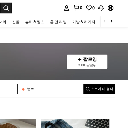
0
0
to select.
세서리
신발
뷰티 & 헬스
홈 앤 리빙
가방 & 러기지
스포츠 & 아웃
팔로잉
3.8K 팔로워
여성 클러치
범백
스토어 내 검색