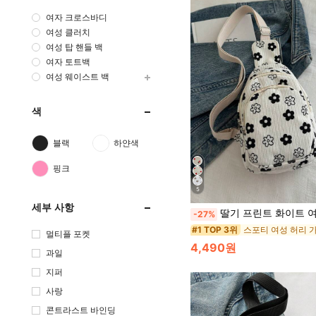
여자 크로스바디
여성 클러치
여성 탑 핸들 백
여자 토트백
여성 웨이스트 백
색
블랙
하얀색
핑크
5
세부 사항
딸기 프린트 화이트 여성용 웨이스트백 동전 지갑 다기능 캔버스백 작은 핸드폰 
-27%
스포티 여성 허리 
#1 TOP 3위
멀티플 포켓
4,490원
과일
지퍼
사랑
콘트라스트 바인딩