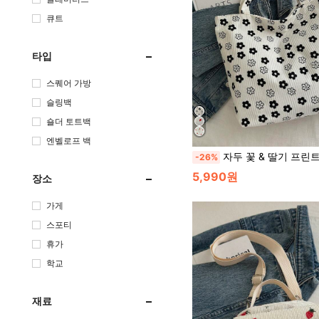
큐트
타입
스퀘어 가방
슬링백
숄더 토트백
엔벨로프 백
자두 꽃 & 딸기 프린트 귀여운 여성 토트백, 캔버스 코듀로이 소재 대용량 핸드백, 엄마,
-26%
5,990원
장소
가게
스포티
휴가
학교
재료