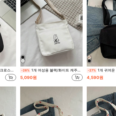
플, 생일 선물, 발렌타인데이 선물, 선물용
1개 여성용 블랙/화이트 캐주얼 소형 캔버스 크로스바디 백, 귀여운 미니 핸드폰 파우치, 지갑, 학생 가방, 여행 가방
1개 귀여운 카툰 딸기 프린트 코듀로이 핸드
-26%
-27%
5,090원
4,590원