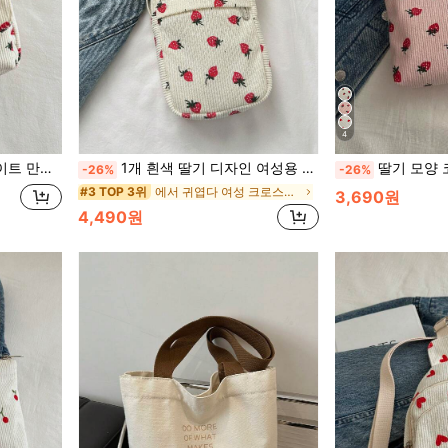
4
작은 가방 및 지갑, 귀여운 딸기 지갑
1개 흰색 딸기 디자인 여성용 크로스바디백, 미니 휴대폰 가방, 화장품 가방, 보관 가방, 학생, 직장인, 여행객을 위한 귀여운 코듀로이 캔버스 가방, 귀여운 딸기 지갑
딸기 모양 코듀로이 & 캔버스 여성 클러치 백, 화장품, 
-26%
-26%
에서 귀엽다 여성 크로스바디
#3 TOP 3위
3,690원
4,490원