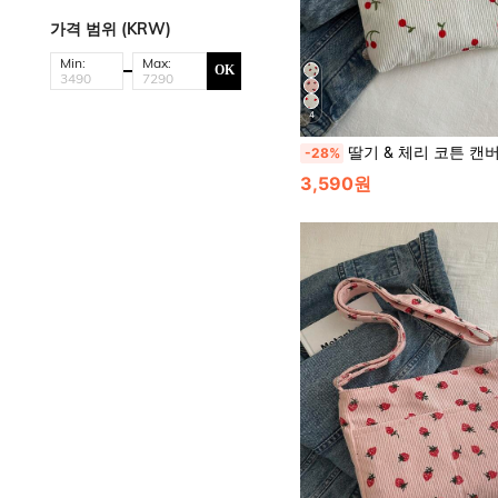
가격 범위 (KRW)
Min:
Max:
OK
4
딸기 & 체리 코튼 캔버스 여성 클러치 백/화장품 백, 귀여운 카와이이 휴대폰/동전 지갑, 내부 레이어 수납 공간, 펜슬 케
-28%
3,590원