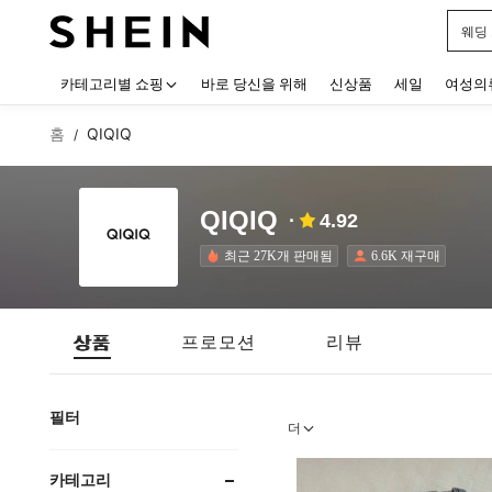
블랙
Use up
카테고리별 쇼핑
바로 당신을 위해
신상품
세일
여성의
홈
QIQIQ
/
QIQIQ
4.92
최근 27K개 판매됨
6.6K 재구매
상품
프로모션
리뷰
필터
더
카테고리