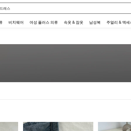
 드레스
 and down arrow keys to navigate search 최근 검색어 and 검색 후 발견. Press Enter 
류
비치웨어
여성 플러스 의류
속옷 & 잠옷
남성복
주얼리 & 액