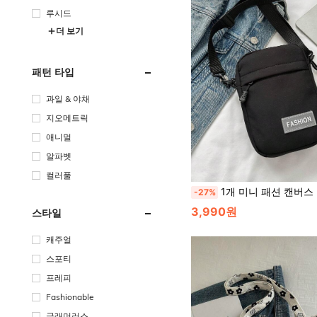
루시드
더 보기
패턴 타입
과일 & 야채
지오메트릭
애니멀
알파벳
컬러풀
1개 미니 패션 캔버스 크로스바디 가방 블랙 알파벳 패치 장식 경량, 화이트 칼라 직장인, 대학생, 출퇴근, 비즈니스, 사무실, 기념일, 커
-27%
3,990원
스타일
캐주얼
스포티
프레피
Fashionable
글래머러스